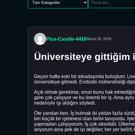
Plus-Candle-4410
Mayıs 26, 2026
Üniversiteye gittiğim
Geçen hafta eski bir arkadaşımla buluştum. Lise
üniversiteye gitmedi. Endüstri mühendisliği di
Açık olmak gerekirse, onun bunu hak etmediğini
göre çok çalışıyor ve bu önemli bir iş. Ama ayn
nedeniyle işi aldığını söyledi.
Öte yandan ben. İş bulmak iki yıldan fazla sür
biri küçük bir işletmesi olan birini tanıyordu. 
yapmadan çalışıyorum. İş çok streslidir. Ülkem
arıyorum ama pek de iyi değiller; her yer belirl