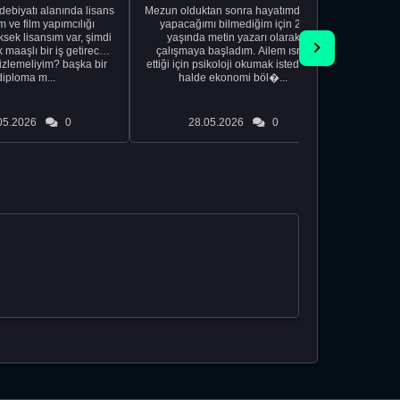
edebiyatı alanında lisans
Mezun olduktan sonra hayatımda ne
Yeni bir
 ve film yapımcılığı
yapacağımı bilmediğim için 20
vardiya. 
sek lisansım var, şimdi
yaşında metin yazarı olarak
Hs'den
maaşlı bir iş getirecek
çalışmaya başladım. Ailem ısrar
taşınd
izlemeliyim? başka bir
ettiği için psikoloji okumak istediğim
zamanlar
diploma m...
halde ekonomi böl�...
otel
05.2026
0
28.05.2026
0