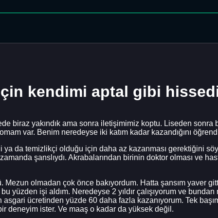
 için kendimi aptal gibi hisse
de biraz yakındık ama sonra iletişimimiz koptu. Liseden sonra bir
plomam var. Benim neredeyse iki katım kadar kazandığını öğrend
 ya da temizlikçi olduğu için daha az kazanması gerektiğini sö
ı zamanda şanslıydı. Akrabalarından birinin doktor olması ve ha
dü. Mezun olmadan çok önce bakıyordum. Hatta şansım yaver gitt
İşte bu yüzden işi aldım. Neredeyse 2 yıldır çalışıyorum ve bunda
in asgari ücretinden yüzde 60 daha fazla kazanıyorum. Tek baş
i bir deneyim ister. Ve maaş o kadar da yüksek değil.