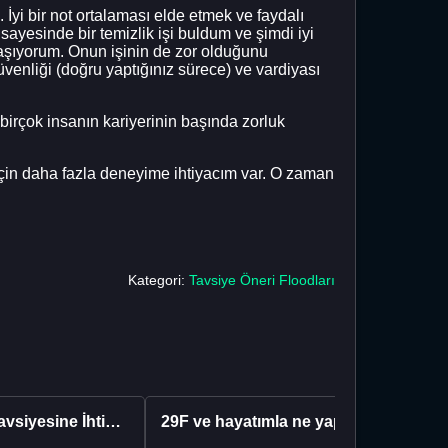
 İyi bir not ortalaması elde etmek ve faydalı
ayesinde bir temizlik işi buldum ve şimdi iyi
yaşıyorum. Onun işinin de zor olduğunu
venliği (doğru yaptığınız sürece) ve vardiyası
irçok insanın kariyerinin başında zorluk
için daha fazla deneyime ihtiyacım var. O zaman
Kategori:
Tavsiye Öneri Floodları
Kariyer Tavsiyesine İhtiyacınız Var
29F ve hayatımla ne yapacağımı bilmiyorum