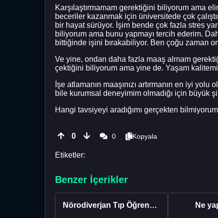
Karşılaştırmamam gerektiğini biliyorum ama elimde
beceriler kazanmak için üniversitede çok çalışt
bir hayat sürüyor. İşim bende çok fazla stres 
biliyorum ama bunu yapmayı tercih ederim. Daha 
bittiğinde işini bırakabiliyor. Ben çoğu zaman
Ve yine, ondan daha fazla maaş almam gerektiği
çektiğini biliyorum ama yine de. Yaşam kalitem
İşe atlamanın maaşınızı artırmanın en iyi yolu 
bile kurumsal deneyimim olmadığı için büyük şir
Hangi tavsiyeyi aradığımı gerçekten bilmiyorum
0
0
Kopyala
Etiketler:
Benzer İçerikler
Nörodiverjan Tıp Öğrencisi Yeni Bir Yol Arıyor
Ne ya