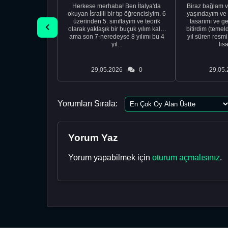
Herkese merhaba! Ben İtalya'da
Biraz bağlam v
okuyan İsrailli bir tıp öğrencisiyim. 6
yaşındayım ve 
üzerinden 5. sınıftayım ve teorik
tasarımı ve ge
olarak yaklaşık bir buçuk yılım kaldı
bitirdim (temel
ama son 7-neredeyse 8 yılımı bu 4
yıl süren resm
yıl...
lis
29.05.2026
0
29.05.
Yorumları Sırala:
Yorum Yaz
Yorum yapabilmek için
oturum açmalısınız
.