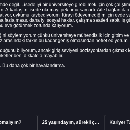
 değil. Lisede iyi bir üniversiteye girebilmek için çok çalıştım.
ım. Arkadaşım lisede okumayı pek umursamadı. Aile bağlantıları s
yaratıyor, uykumu kaybediyorum. Kirayı ödeyemediğim için evde 
fazla maaş, daha iyi sosyal haklar, çalışma saatleri sabit, iş gü
 onu eve götürmek zorunda kalıyorum.
ni söylemiyorum çünkü üniversiteye mühendislik için gittim ve b
iz arasındaki farkın bu kadar geniş olmasından nefret ediyorum.
olduğunu biliyorum, ancak giriş seviyesi pozisyonlardan çıkmak 
ketler beni dikkate almayabilir.
. Bu daha çok bir havalandırma.
pmalıyım?
25 yaşındayım, sürekli çalışıyorum ve hâlâ maddi a...