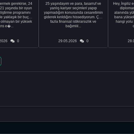
ermek gerekirse, 24
25 yaşındayım ve para, tasarruf ve
Hey, İngiliz 
21 yaşında bir oyun
yanlış kariyer seçimleri yapıp
diplomam
liştirme programını
yapmadığım konusunda cesaretimin
alanında yük
de yaklaşık bir buçuk
giderek kırıldığını hissediyorum. Çok
bana yüksek 
i olmayan bir yüksek
fazla finansal istikrarsızlık ve
hangi yolu 
ans e�...
bağımlıl...
2026
0
29.05.2026
0
28.