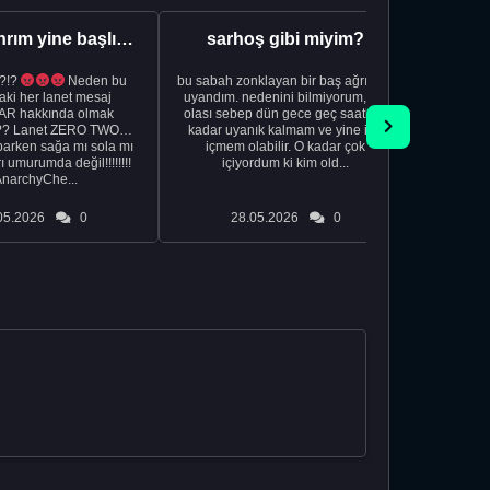
Aman Tanrım yine başlıyoruz..
sarhoş gibi miyim?
?!?
Neden bu
bu sabah zonklayan bir baş ağrısıyla
NSFW sana
aki her lanet mesaj
uyandım. nedenini bilmiyorum, tek
görmek istemi
R hakkında olmak
olası sebep dün gece geç saatlere
acıyorum 
?? Lanet ZERO TWO
kadar uyanık kalmam ve yine içki
bile 
rken sağa mı sola mı
içmem olabilir. O kadar çok
temi
ı umurumda değil!!!!!!!!
içiyordum ki kim old...
düşünc
AnarchyChe...
05.2026
0
28.05.2026
0