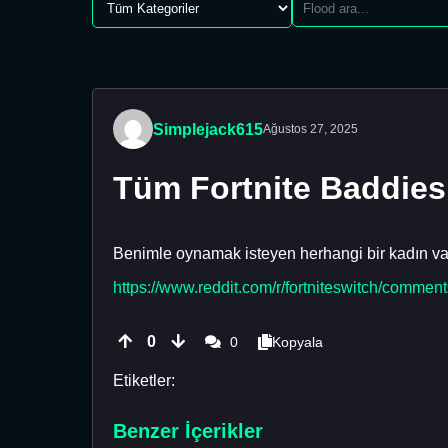
Simplejack615
Ağustos 27, 2025
Tüm Fortnite Baddies’
Benimle oynamak isteyen herhangi bir kadın va
https://www.reddit.com/r/fortniteswitch/comment
0
0
Kopyala
Etiketler:
Benzer İçerikler