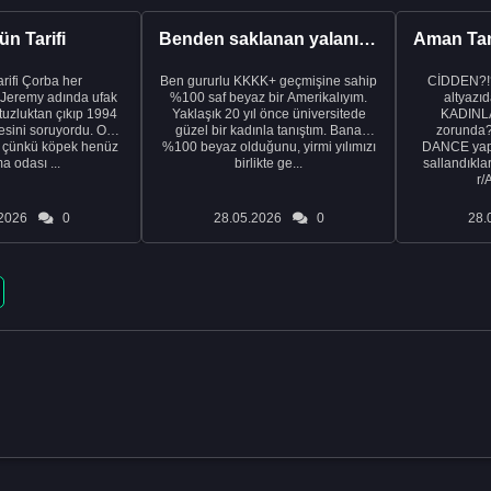
n Tarifi
Benden saklanan yalanı ortaya çıkardıktan sonra eşimden...
rba her
Ben gururlu KKKK+ geçmişine sahip
CİDDEN?!
 Jeremy adında ufak
%100 saf beyaz bir Amerikalıyım.
altyazıd
tuzluktan çıkıp 1994
Yaklaşık 20 yıl önce üniversitede
KADINLA
fresini soruyordu. Ona
güzel bir kadınla tanıştım. Bana
zorunda
k çünkü köpek henüz
%100 beyaz olduğunu, yirmi yılımızı
DANCE yapa
a odası ...
birlikte ge...
sallandıklar
r/
2026
0
28.05.2026
0
28.