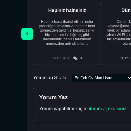
Hepiniz hainsiniz
Dünü
Hepiniz bana ihanet ettiniz, neler
Dünün Tarifi Ço
yaşadığımı anlattım ve hepiniz beni
kaynadığında,
görmezden geldiniz, hepiniz sanki
tefek bir adam 
hiç umurumda değilmiş gibi
yılının Wi-Fi şi
davrandınız, herkes tarafından
hiç söylemedi
görmezden gelindim, lan...
oturm
29.05.2026
0
28.05.
Yorumları Sırala:
Yorum Yaz
Yorum yapabilmek için
oturum açmalısınız
.