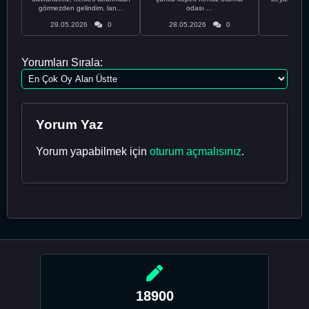
görmezden gelindim, lan...
odası ...
bir
29.05.2026
0
28.05.2026
0
28.05
Yorumları Sırala:
Yorum Yaz
Yorum yapabilmek için
oturum açmalısınız
.
18900