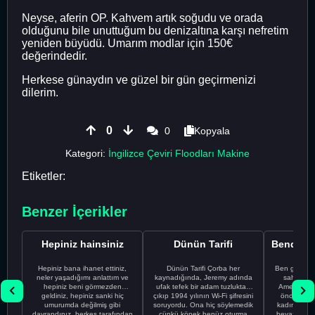
Neyse, aferin OP. Kahvem artık soğudu ve orada
olduğunu bile unuttuğum bu denizaltına karşı nefretim
yeniden büyüdü. Umarım modlar için 150€
değerindedir.
Herkese günaydın ve güzel bir gün geçirmenizi
dilerim.
0
0
Kopyala
Kategori:
İngilizce Çeviri Floodları Makine
Etiketler:
Benzer İçerikler
Hepiniz hainsiniz
Dünün Tarifi
Hepiniz bana ihanet ettiniz,
Dünün Tarifi Çorba her
Ben gururl
neler yaşadığımı anlattım ve
kaynadığında, Jeremy adında
sahip %10
hepiniz beni görmezden
ufak tefek bir adam tuzluktan
Amerikalıyı
geldiniz, hepiniz sanki hiç
çıkıp 1994 yılının Wi-Fi şifresini
önce ünive
umurumda değilmiş gibi
soruyordu. Ona hiç söylemedik
kadınla ta
davrandınız, herkes tarafından
çünkü köpek henüz oturma
beyaz olduğu