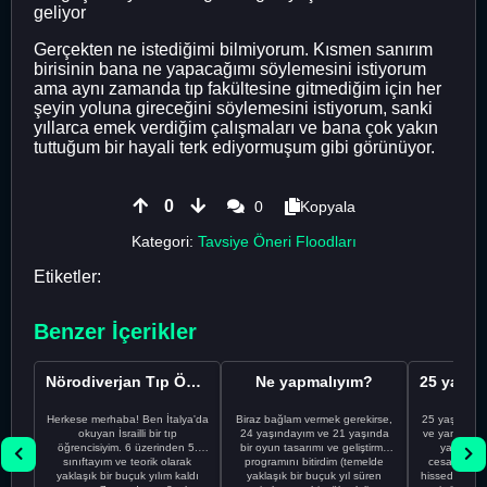
geliyor
Gerçekten ne istediğimi bilmiyorum. Kısmen sanırım
birisinin bana ne yapacağımı söylemesini istiyorum
ama aynı zamanda tıp fakültesine gitmediğim için her
şeyin yoluna gireceğini söylemesini istiyorum, sanki
yıllarca emek verdiğim çalışmaları ve bana çok yakın
tuttuğum bir hayali terk ediyormuşum gibi görünüyor.
0
0
Kopyala
Kategori:
Tavsiye Öneri Floodları
Etiketler:
Benzer İçerikler
Nörodiverjan Tıp Öğrencisi Yeni Bir Yol Arıyor
Ne yapmalıyım?
Herkese merhaba! Ben İtalya'da
Biraz bağlam vermek gerekirse,
25 yaşındayı
okuyan İsrailli bir tıp
24 yaşındayım ve 21 yaşında
ve yanlış kar
öğrencisiyim. 6 üzerinden 5.
bir oyun tasarımı ve geliştirme
yapmadı
sınıftayım ve teorik olarak
programını bitirdim (temelde
cesaretimin 
yaklaşık bir buçuk yılım kaldı
yaklaşık bir buçuk yıl süren
hissediyorum.