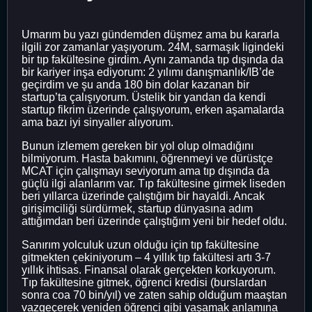
Umarım bu yazı gündemden düşmez ama bu kararla
ilgili zor zamanlar yaşıyorum. 24M, sarmaşık ligindeki
bir tıp fakültesine girdim. Aynı zamanda tıp dışında da
bir kariyer inşa ediyorum: 2 yılımı danışmanlık/IB’de
geçirdim ve şu anda 180 bin dolar kazanan bir
startup’ta çalışıyorum. Üstelik bir yandan da kendi
startup fikrim üzerinde çalışıyorum, erken aşamalarda
ama bazı iyi sinyaller alıyorum.
Bunun izlemem gereken bir yol olup olmadığını
bilmiyorum. Hasta bakımını, öğrenmeyi ve dürüstçe
MCAT için çalışmayı seviyorum ama tıp dışında da
güçlü ilgi alanlarım var. Tıp fakültesine girmek liseden
beri yıllarca üzerinde çalıştığım bir hayaldi. Ancak
girişimciliği sürdürmek, startup dünyasına adım
attığımdan beri üzerinde çalıştığım yeni bir hedef oldu.
Sanırım yolculuk uzun olduğu için tıp fakültesine
gitmekten çekiniyorum – 4 yıllık tıp fakültesi artı 3-7
yıllık ihtisas. Finansal olarak gerçekten korkuyorum.
Tıp fakültesine gitmek, öğrenci kredisi (burslardan
sonra coa 70 bin/yıl) ve zaten sahip olduğum maaştan
vazgeçerek yeniden öğrenci gibi yaşamak anlamına