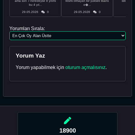
ama son 7-neredeyse 8 yılımı
resmi olmayan bir yüksek lisans
istikrarsız
bu 4 yıl...
e�...
29.05.2026
0
29.05.2026
0
29.05
Yorumları Sırala:
Yorum Yaz
Yorum yapabilmek için
oturum açmalısınız
.
18900