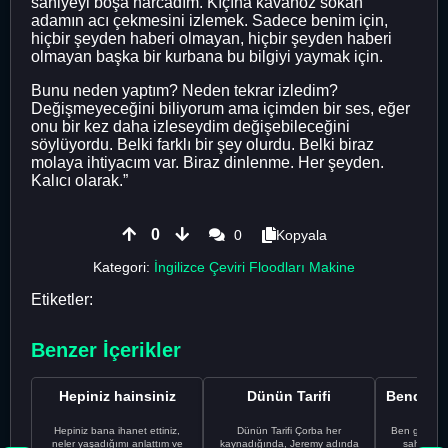
saniyeyi boşa harcadım. Kıçına kavanoz sokan
adamın acı çekmesini izlemek. Sadece benim için,
hiçbir şeyden haberi olmayan, hiçbir şeyden haberi
olmayan başka bir kurbana bu bilgiyi yaymak için.
Bunu neden yaptım? Neden tekrar izledim?
Değişmeyeceğini biliyorum ama içimden bir ses, eğer
onu bir kez daha izleseydim değişebileceğini
söylüyordu. Belki farklı bir şey olurdu. Belki biraz
molaya ihtiyacım var. Biraz dinlenme. Her şeyden.
Kalıcı olarak.”
0
0
Kopyala
Kategori:
İngilizce Çeviri Floodları Makine
Etiketler:
Benzer İçerikler
Hepiniz hainsiniz
Dünün Tarifi
Hepiniz bana ihanet ettiniz,
Dünün Tarifi Çorba her
Ben gururl
neler yaşadığımı anlattım ve
kaynadığında, Jeremy adında
sahip %10