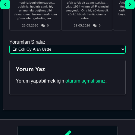
hepiniz beni görmezden
ufak tefek bir adam tuzluktan
Amerikalıyı
geldiniz, hepiniz sanki hiç
çıkıp 1994 yılının Wi-Fi şifresini
önce ünive
umurumda değilmiş gibi
soruyordu. Ona hiç söylemedik
kadınla ta
davrandınız, herkes tarafından
çünkü köpek henüz oturma
beyaz olduğu
görmezden gelindim, lan...
odası ...
bir
29.05.2026
0
28.05.2026
0
28.05
Yorumları Sırala:
Yorum Yaz
Yorum yapabilmek için
oturum açmalısınız
.