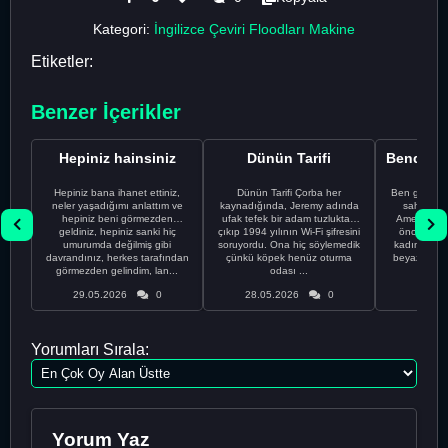
Kategori:
İngilizce Çeviri Floodları Makine
Etiketler:
Benzer İçerikler
Hepiniz hainsiniz
Dünün Tarifi
Hepiniz bana ihanet ettiniz,
Dünün Tarifi Çorba her
Ben gururl
neler yaşadığımı anlattım ve
kaynadığında, Jeremy adında
sahip %10
hepiniz beni görmezden
ufak tefek bir adam tuzluktan
Amerikalıyı
geldiniz, hepiniz sanki hiç
çıkıp 1994 yılının Wi-Fi şifresini
önce ünive
umurumda değilmiş gibi
soruyordu. Ona hiç söylemedik
kadınla ta
davrandınız, herkes tarafından
çünkü köpek henüz oturma
beyaz olduğu
görmezden gelindim, lan...
odası ...
bir
29.05.2026
0
28.05.2026
0
28.05
Yorumları Sırala:
Yorum Yaz