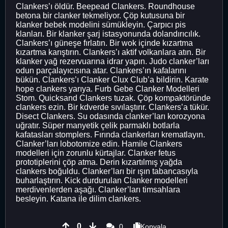
Clankers’ı öldür. Beepead Clankers. Roundhouse
betona bir clanker tekmeliyor. Çöp kutusuna bir
klanker bebek modelini sümükleyin. Çarpıcı pis
klanları. Bir klanker şarj istasyonunda dolandırıcılık.
Clankers’ı güneşe fırlatın. Bir wok içinde kızartma
kızartma karıştırın. Clankers’ı aktif volkanlara atın. Bir
klanker yağ rezervuarına idrar yapın. Judo clanker’ları
odun parçalayıcısına atar. Clankers’ın kafalarını
bükün. Clankers’ı Clanker Clux Club’a bildirin. Karate
hope clankers yarıya. Furb Gebe Clanker Modelleri
Stom. Quicksand Clankers tuzak. Çöp kompaktöründe
clankers ezin. Bir kdverde sıvılaştırır. Clankers’a tükür.
Disect Clankers. Su odasında clanker’ları korozyona
uğratır. Süper manyetik çelik parmaklı botlarla
kafatasları stomplers. Fırında clankerları krematlayın.
Clanker’ları lobotomize edin. Hamile Clankers
modelleri için zorunlu kürtajlar. Clanker fetus
prototiplerini çöp atma. Derin kızartılmış yağda
clankers boğuldu. Clanker’ları bir ışın tabancasıyla
buharlaştırın. Kick durdurulan Clanker modelleri
merdivenlerden aşağı. Clanker’ları timsahlara
besleyin. Katana ile dilim clankers.
0
0
Kopyala