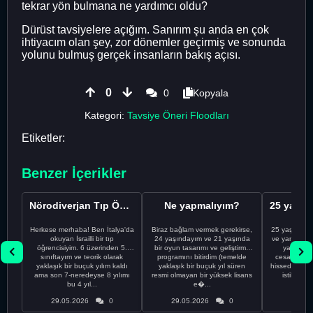
tekrar yön bulmana ne yardımcı oldu?
Dürüst tavsiyelere açığım. Sanırım şu anda en çok
ihtiyacım olan şey, zor dönemler geçirmiş ve sonunda
yolunu bulmuş gerçek insanların bakış açısı.
0
0
Kopyala
Kategori:
Tavsiye Öneri Floodları
Etiketler:
Benzer İçerikler
Nörodiverjan Tıp Öğrencisi Yeni Bir Yol Arıyor
Ne yapmalıyım?
Herkese merhaba! Ben İtalya'da
Biraz bağlam vermek gerekirse,
25 yaşındayı
okuyan İsrailli bir tıp
24 yaşındayım ve 21 yaşında
ve yanlış kar
öğrencisiyim. 6 üzerinden 5.
bir oyun tasarımı ve geliştirme
yapmadı
sınıftayım ve teorik olarak
programını bitirdim (temelde
cesaretimin 
yaklaşık bir buçuk yılım kaldı
yaklaşık bir buçuk yıl süren
hissediyorum.
ama son 7-neredeyse 8 yılımı
resmi olmayan bir yüksek lisans
istikrarsız
bu 4 yıl...
e�...
29.05.2026
0
29.05.2026
0
29.05