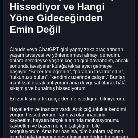
Hissediyor ve Hangi
Yöne Gideceğinden
Emin Değil
Claude veya ChatGPT gibi yapay zeka araçlarından
yaşam tavsiyesi ve yönlendirmesi almayı denedim,
onlara neredeyse yaşam koçları gibi davrandım, ancak
sonunda tavsiyeler kulağa tekrarlayıcı gelmeye
başlıyor. “Becerileri öğrenin”, “paradan tasarruf edin”,
“tutkunuzu bulun”, “kendiniz üzerinde çalışın.” Bunları
mantıksal olarak anlıyorum ama duygusal olarak hâlâ
sıkışmış ve bunalmış hissediyorum.
En zor kısmı artık gerçekten ne istediğimi bilmiyorum.
Hayallerim ve inancım vardı. Artık çoğunlukla kendimi
yorgun hissediyorum. Tanrı’ya olan inancımı
kaybettim, hayatın birçok alanında motivasyonumu
kaybettim ve bazen ne için çalıştığımı bile
sorguluyorum. Ama her nasılsa, tüm bunlara rağmen
içimde hâlâ tamamen pes etmeyi reddeden bir parçam