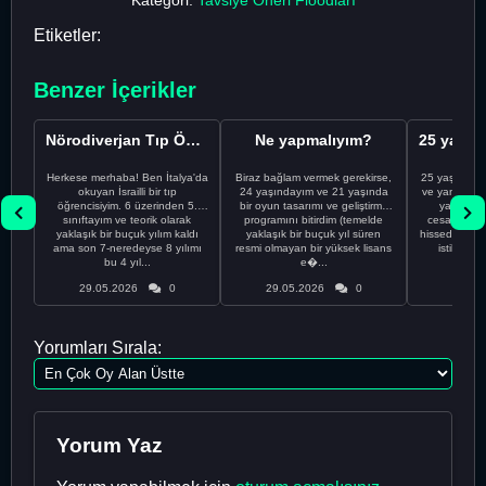
Kategori:
Tavsiye Öneri Floodları
Etiketler:
Benzer İçerikler
Nörodiverjan Tıp Öğrencisi Yeni Bir Yol Arıyor
Ne yapmalıyım?
Herkese merhaba! Ben İtalya'da
Biraz bağlam vermek gerekirse,
25 yaşındayı
okuyan İsrailli bir tıp
24 yaşındayım ve 21 yaşında
ve yanlış kar
öğrencisiyim. 6 üzerinden 5.
bir oyun tasarımı ve geliştirme
yapmadı
sınıftayım ve teorik olarak
programını bitirdim (temelde
cesaretimin 
yaklaşık bir buçuk yılım kaldı
yaklaşık bir buçuk yıl süren
hissediyorum.
ama son 7-neredeyse 8 yılımı
resmi olmayan bir yüksek lisans
istikrarsız
bu 4 yıl...
e�...
29.05.2026
0
29.05.2026
0
29.05
Yorumları Sırala:
Yorum Yaz