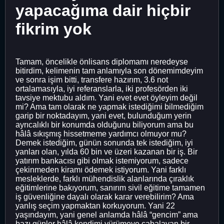
yapacağıma dair hiçbir
fikrim yok
Tamam, öncelikle önlisans diplomamı neredeyse
bitirdim, kelimenin tam anlamıyla son dönemimdeyim
ve sonra işim bitti, transfere hazırım, 3.6 not
ortalamasıyla, iyi referanslarla, iki profesörden iki
tavsiye mektubu aldım. Yani evet evet öyleyim değil
mi? Ama tam olarak ne yapmak istediğimi bilmediğim
garip bir noktadayım, yani evet, bulunduğum yerin
ayrıcalıklı bir konumda olduğunu biliyorum ama bu
hâlâ sıkışmış hissetmeme yardımcı olmuyor mu?
Demek istediğim, günün sonunda tek istediğim, iyi
yanları olan, yılda 60 bin ve üzeri kazanan bir iş. Bir
yatırım bankacısı gibi olmak istemiyorum, sadece
çekinmeden kiramı ödemek istiyorum. Yani farklı
mesleklerde, farklı mühendislik alanlarında çıraklık
eğitimlerine bakıyorum, sanırım sivil eğitime tamamen
iş güvenliğine dayalı olarak karar verebilirim? Ama
yanlış seçim yapmaktan korkuyorum. Yani 22
yaşındayım, yani genel anlamda hâlâ “gencim” ama
bazı günler hâlâ kendimi yürümeye çabalayan bir