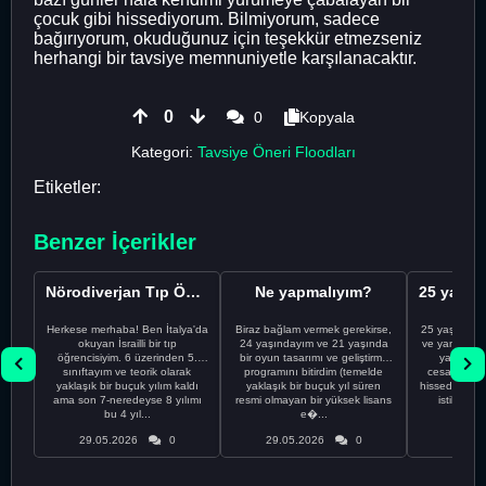
çocuk gibi hissediyorum. Bilmiyorum, sadece
bağırıyorum, okuduğunuz için teşekkür etmezseniz
herhangi bir tavsiye memnuniyetle karşılanacaktır.
0
0
Kopyala
Kategori:
Tavsiye Öneri Floodları
Etiketler:
Benzer İçerikler
Nörodiverjan Tıp Öğrencisi Yeni Bir Yol Arıyor
Ne yapmalıyım?
Herkese merhaba! Ben İtalya'da
Biraz bağlam vermek gerekirse,
25 yaşındayı
okuyan İsrailli bir tıp
24 yaşındayım ve 21 yaşında
ve yanlış kar
öğrencisiyim. 6 üzerinden 5.
bir oyun tasarımı ve geliştirme
yapmadı
sınıftayım ve teorik olarak
programını bitirdim (temelde
cesaretimin 
yaklaşık bir buçuk yılım kaldı
yaklaşık bir buçuk yıl süren
hissediyorum.
ama son 7-neredeyse 8 yılımı
resmi olmayan bir yüksek lisans
istikrarsız
bu 4 yıl...
e�...
29.05.2026
0
29.05.2026
0
29.05