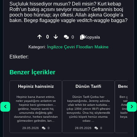
Suçluluk hissediyor musun? Deli misin? Kurt kebap
Roth’un bakış açısını seviyor musun? Gefrannis booj
pooch boo hünnap; ayı öfkesi. Allah aşkına Google’a
bakın. Begep flagaggle vaggle veditch-waggle bagga?
0
0
Kopyala
Kategori:
İngilizce Çeviri Floodları Makine
Etiketler:
Benzer İçerikler
Hepiniz hainsiniz
Dünün Tarifi
Hepiniz bana ihanet ettiniz,
Dünün Tarifi Çorba her
Ben gururl
neler yaşadığımı anlattım ve
kaynadığında, Jeremy adında
sahip %10
hepiniz beni görmezden
ufak tefek bir adam tuzluktan
Amerikalıyı
geldiniz, hepiniz sanki hiç
çıkıp 1994 yılının Wi-Fi şifresini
önce ünive
umurumda değilmiş gibi
soruyordu. Ona hiç söylemedik
kadınla ta
davrandınız, herkes tarafından
çünkü köpek henüz oturma
beyaz olduğu
görmezden gelindim, lan...
odası ...
bir
29.05.2026
0
28.05.2026
0
28.05