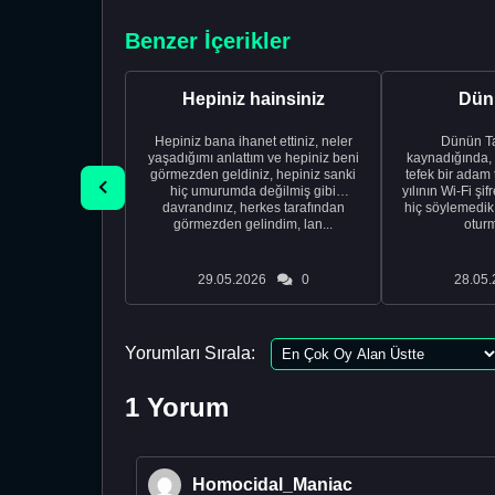
Benzer İçerikler
Hepiniz hainsiniz
Dünü
Hepiniz bana ihanet ettiniz, neler
Dünün Tarifi Ço
yaşadığımı anlattım ve hepiniz beni
kaynadığında,
görmezden geldiniz, hepiniz sanki
tefek bir adam 
hiç umurumda değilmiş gibi
yılının Wi-Fi şi
davrandınız, herkes tarafından
hiç söylemedi
görmezden gelindim, lan...
oturm
29.05.2026
0
28.05.
Yorumları Sırala:
1 Yorum
Homocidal_Maniac