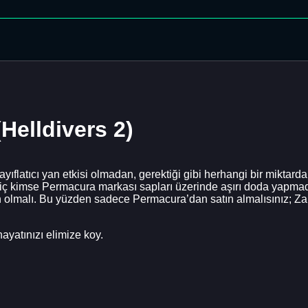
Helldivers 2)
ıflatıcı yan etkisi olmadan, gerektiği gibi herhangi bir miktard
! Hiç kimse Permacura markası sapları üzerinde aşırı doda yapm
n olmalı. Bu yüzden sadece Permacura’dan satın almalısınız; Zam
ayatınızı elimize koy.