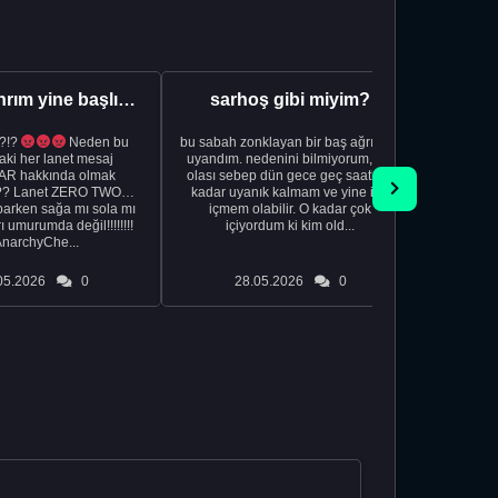
Aman Tanrım yine başlıyoruz..
sarhoş gibi miyim?
?!?
Neden bu
bu sabah zonklayan bir baş ağrısıyla
NSFW sana
aki her lanet mesaj
uyandım. nedenini bilmiyorum, tek
görmek istemi
R hakkında olmak
olası sebep dün gece geç saatlere
acıyorum 
?? Lanet ZERO TWO
kadar uyanık kalmam ve yine içki
bile 
rken sağa mı sola mı
içmem olabilir. O kadar çok
temi
ı umurumda değil!!!!!!!!
içiyordum ki kim old...
düşünc
AnarchyChe...
05.2026
0
28.05.2026
0