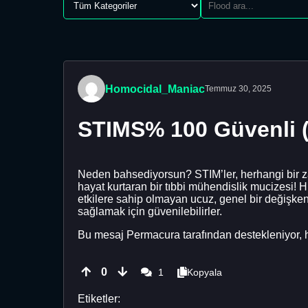
Homocidal_Maniac
Temmuz 30, 2025
STIMS% 100 Güvenli (
Neden bahsediyorsun? STIM’ler, herhangi bir zay
hayat kurtaran bir tıbbi mühendislik mucizesi
etkilere sahip olmayan ucuz, genel bir değişke
sağlamak için güvenilebilirler.
Bu mesaj Permacura tarafından destekleniyor, h
0
1
Kopyala
Etiketler: