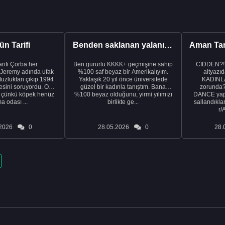
n Tarifi
Benden saklanan yalanı ortaya çıkardıktan sonra eşimden...
rba her
Ben gururlu KKKK+ geçmişine sahip
CİDDEN?!
 Jeremy adında ufak
%100 saf beyaz bir Amerikalıyım.
altyazıd
tuzluktan çıkıp 1994
Yaklaşık 20 yıl önce üniversitede
KADINLA
fresini soruyordu. Ona
güzel bir kadınla tanıştım. Bana
zorunda
k çünkü köpek henüz
%100 beyaz olduğunu, yirmi yılımızı
DANCE yapa
a odası ...
birlikte ge...
sallandıklar
r/
2026
0
28.05.2026
0
28.