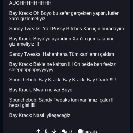
AUGHHHHHHHHH
Bay Krack: Oh Boyo bu sefer gerçekten yaptın, lütfen
xan’ı gizlemeliyiz!
Sandy Tweaks: Yall Pussy Bitches Xan için buradayım
Bay Krack: Boyo’yu uyandırın Xan’ın geri kalanını
gizlemeliyiz !!!
Sandy Tweaks: Hahahhaha Tüm xan’larını çaldım
Bay Krack: Bekle ne kaltsın !!!! Oh bekle ben feelzz
sleepppppppyyyyyyy ………
Spunchebob: Bay Krack. Bay Krack. Bay Crack !!!!!
Bay Krack: Mwah ne var Boyo
Spunchebob: Sandy Tweaks tüm xan’ımızı çaldı !!!
hepsi gitti !!!!
Bay Krack: Nasıl iyileşeceğiz
0
0
Kopyala