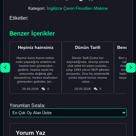
Kategori:
İngilizce Çeviri Floodları Makine
Etiketler:
Benzer İçerikler
Hepiniz hainsiniz
Dünün Tarifi
Hepiniz bana ihanet ettiniz,
Dünün Tarifi Çorba her
Ben gururl
neler yaşadığımı anlattım ve
kaynadığında, Jeremy adında
sahip %10
hepiniz beni görmezden
ufak tefek bir adam tuzluktan
Amerikalıyı
geldiniz, hepiniz sanki hiç
çıkıp 1994 yılının Wi-Fi şifresini
önce ünive
umurumda değilmiş gibi
soruyordu. Ona hiç söylemedik
kadınla ta
davrandınız, herkes tarafından
çünkü köpek henüz oturma
beyaz olduğu
görmezden gelindim, lan...
odası ...
bir
29.05.2026
0
28.05.2026
0
28.05
Yorumları Sırala:
Yorum Yaz