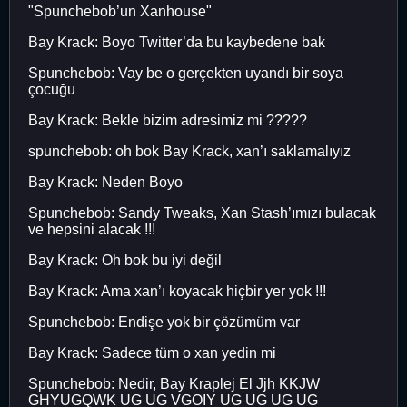
"Spunchebob’un Xanhouse"
Bay Krack: Boyo Twitter’da bu kaybedene bak
Spunchebob: Vay be o gerçekten uyandı bir soya
çocuğu
Bay Krack: Bekle bizim adresimiz mi ?????
spunchebob: oh bok Bay Krack, xan’ı saklamalıyız
Bay Krack: Neden Boyo
Spunchebob: Sandy Tweaks, Xan Stash’ımızı bulacak
ve hepsini alacak !!!
Bay Krack: Oh bok bu iyi değil
Bay Krack: Ama xan’ı koyacak hiçbir yer yok !!!
Spunchebob: Endişe yok bir çözümüm var
Bay Krack: Sadece tüm o xan yedin mi
Spunchebob: Nedir, Bay Kraplej El Jjh KKJW
GHYUGQWK UG UG VGOIY UG UG UG UG