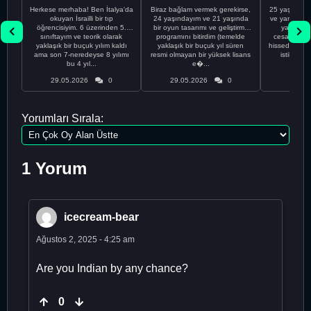
Herkese merhaba! Ben İtalya'da
Biraz bağlam vermek gerekirse,
25 yaşındayı
okuyan İsrailli bir tıp
24 yaşındayım ve 21 yaşında
ve yanlış kar
öğrencisiyim. 6 üzerinden 5.
bir oyun tasarımı ve geliştirme
yapmadı
sınıftayım ve teorik olarak
programını bitirdim (temelde
cesaretimin 
yaklaşık bir buçuk yılım kaldı
yaklaşık bir buçuk yıl süren
hissediyorum.
ama son 7-neredeyse 8 yılımı
resmi olmayan bir yüksek lisans
istikrarsız
bu 4 yıl...
e�...
29.05.2026
0
29.05.2026
0
29.05
Yorumları Sırala:
1 Yorum
icecream-bear
Ağustos 2, 2025 - 4:25 am
Are you Indian by any chance?
0