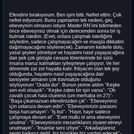
Efendimi bırakıyorum. Ben işim bitti. Nefret ettim. Çok
nefret ediyorum. Bunu yapmamın tek nedeni, geç
ebeveynim olmasını istiyor. Master RN’imi bitirmeden
önce ebeveynsiz olmak için derecemden sonra bir iş
bulmak istedim. (Evet, onlara çalışmak istediğimi
söyledim, sadece çalışmayacağım ve maaşla dikkatim
dağılmayacağımı söylenecek). Zamanım kederle dolu,
yasal şeyleri yönetiyor ve hayatımı nasıl yaşayacağına
dair pek çok görüşle cenaze törenlerinde bir sürü
insana maruz kalmaktan iyileşmeye çalışıyor. Ve her
dönemde zar zor hayatta kalır. İhtiyacım olan tek şey
olduğunda, hayatımı nasıl yaşayacağına dair
tavsiyeler almanın çok travmatize olduğunu
söylüyorum "Orada dur". Bunun yerine aldım "Keşke
sen evli olsaydı"- "Keşke zaten bir işin varsa"- "Oh
zavallı çocuk hala clueless (um merhaba im 27)"-
"Başa çıkamazsan efendinizden çık"- "Ebeveyniniz
için ustanıza devam edin"- "Ebeveyninizin parasını
boşa harcamayın"- "İş bul"- "Hayır, hayır sadece
çalışmaya devam et". "Evet mutlu ol ama ebeveynini
unutma"- "Ebeveyninizin mezarlıklarını ziyaret etmeyi
unutmayın"- "İnsanlar seni izliyor"- "Arkadaşlarınız
senin halkınız değil, biz büyükler biz yardım edecek"-