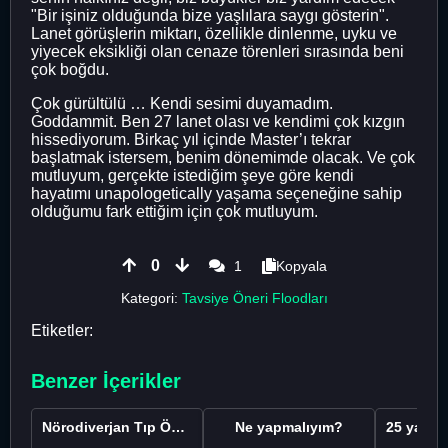
"Bir işiniz olduğunda bize yaşlılara saygı gösterin".
Lanet görüşlerin miktarı, özellikle dinlenme, uyku ve
yiyecek eksikliği olan cenaze törenleri sırasında beni
çok boğdu.
Çok gürültülü … Kendi sesimi duyamadım.
Goddammit. Ben 27 lanet olası ve kendimi çok kızgın
hissediyorum. Birkaç yıl içinde Master’ı tekrar
başlatmak istersem, benim dönemimde olacak. Ve çok
mutluyum, gerçekte istediğim şeye göre kendi
hayatımı unapologetically yaşama seçeneğine sahip
olduğumu fark ettiğim için çok mutluyum.
0
1
Kopyala
Kategori:
Tavsiye Öneri Floodları
Etiketler:
Benzer İçerikler
Nörodiverjan Tıp Öğrencisi Yeni Bir Yol Arıyor
Ne yapmalıyım?