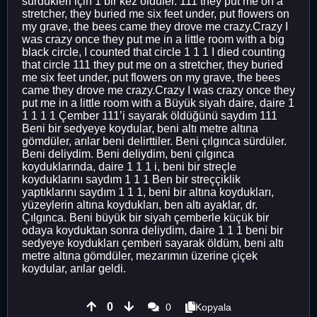
sürdükleri için 1 bir kez öldüler. 111 they put me on a
stretcher, they buried me six feet under, put flowers on
my grave, the bees came they drove me crazy.Crazy I
was crazy once they put me in a little room with a big
black circle, I counted that circle 1 1 1 I died counting
that circle 111 they put me on a stretcher, they buried
me six feet under, put flowers on my grave, the bees
came they drove me crazy.Crazy I was crazy once they
put me in a little room with a Büyük siyah daire, daire 1
1 1 1 1 Çember 111’i sayarak öldüğünü saydım 111
Beni bir sedyeye koydular, beni altı metre altına
gömdüler, arılar beni delirttiler. Beni çılgınca sürdüler.
Beni deliydim. Beni deliydim, beni çılgınca
koyduklarında, daire 1 1 1 i, beni bir streçle
koyduklarını saydım 1 1 1 Ben bir streççiklik
yaptıklarını saydım 1 1 1, beni bir altına koydukları,
yüzeylerin altına koydukları, ben altı ayaklar, dr.
Çılgınca. Beni büyük bir siyah çemberle küçük bir
odaya koyduktan sonra deliydim, daire 1 1 1 beni bir
sedyeye koydukları çemberi sayarak öldüm, beni altı
metre altına gömdüler, mezarımın üzerine çiçek
koydular, arılar geldi.
0
0
Kopyala