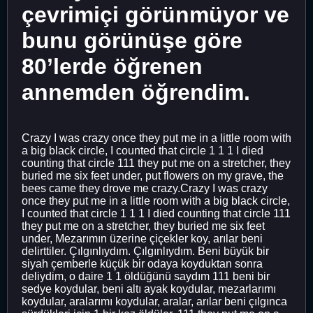
çevrimiçi görünmüyor ve
bunu görünüşe göre
80’lerde öğrenen
annemden öğrendim.
Crazy I was crazy once they put me in a little room with
a big black circle, I counted that circle 1 1 1 I died
counting that circle 111 they put me on a stretcher, they
buried me six feet under, put flowers on my grave, the
bees came they drove me crazy.Crazy I was crazy
once they put me in a little room with a big black circle,
I counted that circle 1 1 1 I died counting that circle 111
they put me on a stretcher, they buried me six feet
under, Mezarımın üzerine çiçekler koy, arılar beni
delirttiler. Çılgınlıydım. Çılgınlıydım. Beni büyük bir
siyah çemberle küçük bir odaya koyduktan sonra
deliydim, o daire 1 1 öldüğünü saydım 111 beni bir
sedye koydular, beni altı ayak koydular, mezarlarımı
koydular, aralarımı koydular, aralar, arılar beni çılgınca