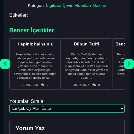
Kategori:
İngilizce Çeviri Floodları Makine
Etiketler:
Benzer İçerikler
Hepiniz hainsiniz
Dünün Tarifi
Hepiniz bana ihanet ettiniz,
Dünün Tarifi Çorba her
Ben gururl
neler yaşadığımı anlattım ve
kaynadığında, Jeremy adında
sahip %10
hepiniz beni görmezden
ufak tefek bir adam tuzluktan
Amerikalıyı
geldiniz, hepiniz sanki hiç
çıkıp 1994 yılının Wi-Fi şifresini
önce ünive
umurumda değilmiş gibi
soruyordu. Ona hiç söylemedik
kadınla ta
davrandınız, herkes tarafından
çünkü köpek henüz oturma
beyaz olduğu
görmezden gelindim, lan...
odası ...
bir
29.05.2026
0
28.05.2026
0
28.05
Yorumları Sırala:
Yorum Yaz