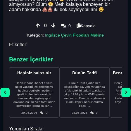
almıyorsun? Ölüm
Meth kafalıya benzeyen bir
adam hakkında
iki bok söyleyebilirim
0
0
Kopyala
Kategori:
İngilizce Çeviri Floodları Makine
Etiketler:
Benzer İçerikler
Hepiniz hainsiniz
Dünün Tarifi
Hepiniz bana ihanet ettiniz,
Dünün Tarifi Çorba her
Ben gururl
neler yaşadığımı anlattım ve
kaynadığında, Jeremy adında
sahip %10
hepiniz beni görmezden
ufak tefek bir adam tuzluktan
Amerikalıyı
geldiniz, hepiniz sanki hiç
çıkıp 1994 yılının Wi-Fi şifresini
önce ünive
umurumda değilmiş gibi
soruyordu. Ona hiç söylemedik
kadınla ta
davrandınız, herkes tarafından
çünkü köpek henüz oturma
beyaz olduğu
görmezden gelindim, lan...
odası ...
bir
29.05.2026
0
28.05.2026
0
28.05
Yorumları Sırala: