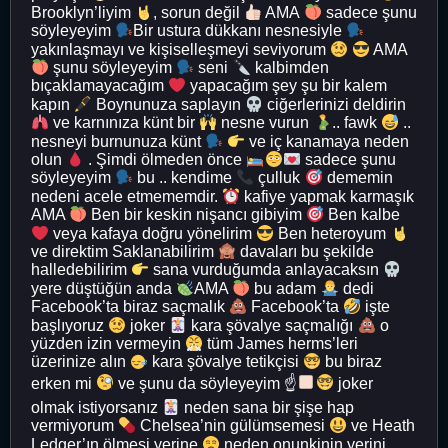
Brooklyn’liyim
, sorun değil
AMA
sadece şunu
söyleyeyim
Bir ustura dükkanı nesnesiyle
yakınlaşmayı ve kişiselleşmeyi seviyorum
AMA
şunu söyleyeyim
seni
kalbimden
bıçaklamayacağım
yapacağım şey şu bir kalem
kapın
Boynunuza saplayın
ciğerlerinizi deldirin
ve karnınıza künt bir
nesne vurun
.. fawk
..
nesneyi burnunuza künt
ve iç kanamaya neden
olun
. Şimdi ölmeden önce
sadece şunu
söyleyeyim
bu .. kendime
çulluk
dememin
nedeni acele etmememdir.
kafiye yapmak karmaşık
AMA
Ben bir keskin nişancı gibiyim
Ben kalbe
veya kafaya doğru yönelirim
Ben heteroyum
ve direktim Saklanabilirim
davaları bu şekilde
halledebilirim
sana vurduğumda anlayacaksın
yere düştüğün anda
AMA
bu adam
dedi
Facebook’ta biraz saçmalık
Facebook’ta
işte
başlıyoruz
joker
kara şövalye saçmalığı
o
yüzden izin vermeyin
tüm James herms’leri
üzerinize alın
kara şövalye tetikçisi
bu biraz
erken mi
ve şunu da söyleyeyim ☝
joker
olmak istiyorsanız
neden sana bir şişe hap
vermiyorum
Chelsea’nin gülümsemesi
ve Heath
Ledger’ın ölmesi yerine
neden onunkinin yerini