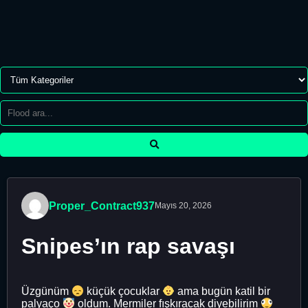
Proper_Contract937
Mayıs 20, 2026
Snipes’ın rap savaşı
Üzgünüm
küçük çocuklar
ama bugün katil bir
palyaço
oldum. Mermiler fışkıracak diyebilirim