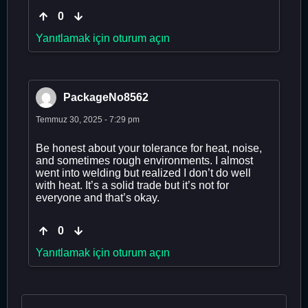
0
Yanıtlamak için oturum açın
PackageNo8562
Temmuz 30, 2025 - 7:29 pm
Be honest about your tolerance for heat, noise,
and sometimes rough environments. I almost
went into welding but realized I don’t do well
with heat. It’s a solid trade but it’s not for
everyone and that’s okay.
0
Yanıtlamak için oturum açın