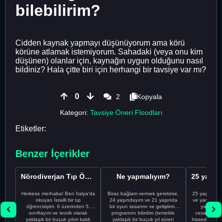
bilebilirim?
Cidden kaynak yapmayı düşünüyorum ama körü
körüne atlamak istemiyorum. Sahadaki (veya onu kim
düşünen) olanlar için, kaynağın uygun olduğunu nasıl
bildiniz? Hala çitte biri için herhangi bir tavsiye var mı?
0
2
Kopyala
Kategori:
Tavsiye Öneri Floodları
Etiketler:
Benzer İçerikler
Nörodiverjan Tıp Öğrencisi Yeni Bir Yol Arıyor
Ne yapmalıyım?
Herkese merhaba! Ben İtalya'da
Biraz bağlam vermek gerekirse,
25 yaşındayı
okuyan İsrailli bir tıp
24 yaşındayım ve 21 yaşında
ve yanlış kar
öğrencisiyim. 6 üzerinden 5.
bir oyun tasarımı ve geliştirme
yapmadı
sınıftayım ve teorik olarak
programını bitirdim (temelde
cesaretimin 
yaklaşık bir buçuk yılım kaldı
yaklaşık bir buçuk yıl süren
hissediyorum.