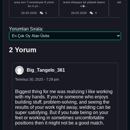
ama son 7-neredeyse 8 yılımı
resmi olmayan bir yüksek lisans
istikrarsız
bu 4 yıl...
e�...
29.05.2026
0
29.05.2026
0
29.05
Yorumları Sırala:
2 Yorum
Big_Tangelo_361
Temmuz 30, 2025 - 7:29 pm
Biggest thing for me was realizing I like working
with my hands. If you’re someone who enjoys
building stuff, problem-solving, and seeing the
results of your work right away, welding can be
super satisfying. But if you hate being on your
feet or working in sometimes uncomfortable
positions then it might not be a good match.