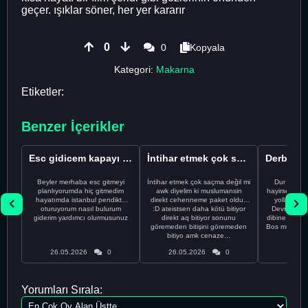
geçer. ışıklar söner, her yer kararır
0
0
Kopyala
Kategori:
Makarna
Etiketler:
Benzer İçerikler
Esc gidicem kapayı koydum
İntihar etmek çok saçma değil mi
Beyler merhaba esc gitmeyi
İntihar etmek çok saçma değil mi
Dur Oğlum
planlıyorumda hiç gitmedim
awk diyelim ki muslumansin
hayirsever bi
hayatımda istanbul pendikte
direkt cehenneme paket oldun
yolla deme
oturuyorum nasıl bulurum
:D ateistsen daha kötü bitiyor
Devrim abi a
giderim yardımcı olurmusunuz
direkt aq bitiyor sonunu
dibine vurdu
göremeden bitişini göremeden
Bos muhabbe
bitiyo amk cenaze...
an
26.05.2026
0
26.05.2026
0
26.05
Yorumları Sırala: