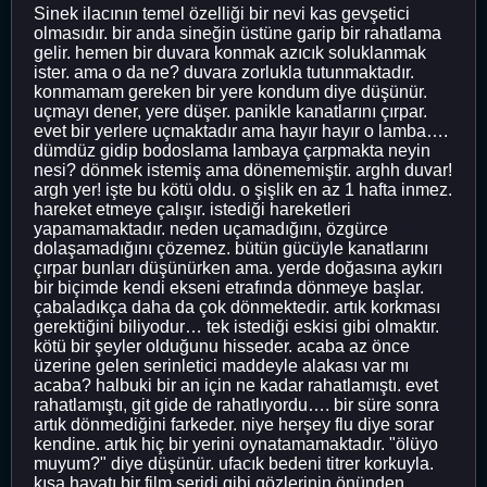
Sinek ilacının temel özelliği bir nevi kas gevşetici
olmasıdır. bir anda sineğin üstüne garip bir rahatlama
gelir. hemen bir duvara konmak azıcık soluklanmak
ister. ama o da ne? duvara zorlukla tutunmaktadır.
konmamam gereken bir yere kondum diye düşünür.
uçmayı dener, yere düşer. panikle kanatlarını çırpar.
evet bir yerlere uçmaktadır ama hayır hayır o lamba….
dümdüz gidip bodoslama lambaya çarpmakta neyin
nesi? dönmek istemiş ama dönememiştir. arghh duvar!
argh yer! işte bu kötü oldu. o şişlik en az 1 hafta inmez.
hareket etmeye çalışır. istediği hareketleri
yapamamaktadır. neden uçamadığını, özgürce
dolaşamadığını çözemez. bütün gücüyle kanatlarını
çırpar bunları düşünürken ama. yerde doğasına aykırı
bir biçimde kendi ekseni etrafında dönmeye başlar.
çabaladıkça daha da çok dönmektedir. artık korkması
gerektiğini biliyodur… tek istediği eskisi gibi olmaktır.
kötü bir şeyler olduğunu hisseder. acaba az önce
üzerine gelen serinletici maddeyle alakası var mı
acaba? halbuki bir an için ne kadar rahatlamıştı. evet
rahatlamıştı, git gide de rahatlıyordu…. bir süre sonra
artık dönmediğini farkeder. niye herşey flu diye sorar
kendine. artık hiç bir yerini oynatamamaktadır. "ölüyo
muyum?" diye düşünür. ufacık bedeni titrer korkuyla.
kısa hayatı bir film şeridi gibi gözlerinin önünden