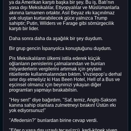
ya da Amerikan karşıtı başka bir şey. Bu iş, Batı’nın
yasa dışı Meksikalılar, Etiyopyalılar ve Müslümanlarla
akınına tamamen ortaktır. Asil Beyaz ırkı kaçınılmaz
yok oluştan kurtarabilecek güce yalnızca Trump
sahiptir; Putin, Wilders ve Farage gibi sömürgecilik
karşıtı bir lider.
Daha sonra daha da aşağılık bir şey duydum.
Bir grup gencin İspanyolca konuştuğunu duydum.
Pis Meksikalıların ülkemi istila ederek küçük
oğlanların penislerini çalmalarından ve bunları
milyarderlerin vergilerini artırmak için şeytani
ritüellerde kullanmalarından bıktım. Vivziepop’u derhal
sınır dışı etmeliyiz ki Has Been Hotel, Hell of a Bus ve
eşcinsel olmanız için beyninizi yıkayan diğer
programları yapmayı bırakabilsin.
"Hey sen!" diye bağırdım. "Saf, temiz, Anglo-Sakson
kanına sahip olanlara zulmetmeyi bırakın! Üstün ırkı
yok ediyorsunuz!"
"Affedersin?" bunlardan birine cevap verdi.
"Eğer o yasa dışı uzaylı tecavüzcü, kedi-köpek yiyen