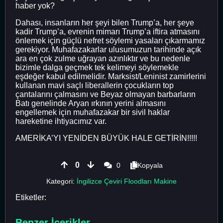
haber yok?
Dahası, insanların her şeyi bilen Trump’a, her şeye
kadir Trump’a, evrenin mimarı Trump’a iftira atmasını
önlemek için güçlü nefret söylemi yasaları çıkarmamız
gerekiyor. Muhafazakarlar ulusumuzun tarihinde açık
ara en çok zulme uğrayan azınlıktır ve bu nedenle
bizimle dalga geçmek tek kelimeyi söylemekle
eşdeğer kabul edilmelidir. Marksist/Leninist zamirlerini
kullanan mavi saçlı liberallerin çocukların top
çantalarını çalmasını ve Beyaz olmayan barbarların
Batı genelinde Aryan ırkının yerini almasını
engellemek için muhafazakar bir sivil haklar
hareketine ihtiyacımız var.
AMERİKA’YI YENİDEN BÜYÜK HALE GETİRİN!!!!!
0
0
Kopyala
Kategori:
İngilizce Çeviri Floodları Makine
Etiketler:
Benzer İçerikler