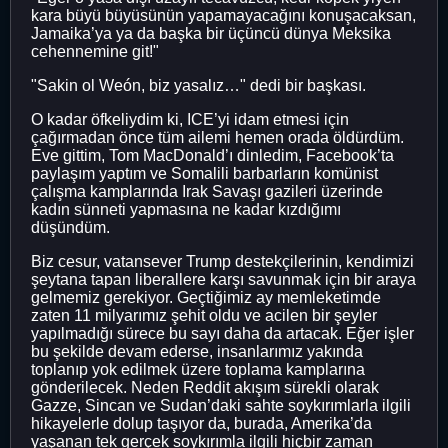
kara büyü büyüsünün yapamayacağını konuşacaksan,
Jamaika’ya ya da başka bir üçüncü dünya Meksika
cehennemine git!"
"Sakin ol Weón, biz yasalız…" dedi bir başkası.
O kadar öfkeliydim ki, ICE’yi idam etmesi için
çağırmadan önce tüm ailemi hemen orada öldürdüm.
Eve gittim, Tom MacDonald’ı dinledim, Facebook’ta
paylaşım yaptım ve Somalili barbarların komünist
çalışma kamplarında Irak Savaşı gazileri üzerinde
kadın sünneti yapmasına ne kadar kızdığımı
düşündüm.
Biz cesur, vatansever Trump destekçilerinin, kendimizi
şeytana tapan liberallere karşı savunmak için bir araya
gelmemiz gerekiyor. Geçtiğimiz ay memleketimde
zaten 11 milyarımız şehit oldu ve acilen bir şeyler
yapılmadığı sürece bu sayı daha da artacak. Eğer işler
bu şekilde devam ederse, insanlarımız yakında
toplanıp yok edilmek üzere toplama kamplarına
gönderilecek. Neden Reddit akışım sürekli olarak
Gazze, Sincan ve Sudan’daki sahte soykırımlarla ilgili
hikayelerle dolup taşıyor da, burada, Amerika’da
yaşanan tek gerçek soykırımla ilgili hiçbir zaman