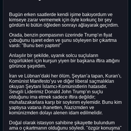
Bugün erken saatlerde kendi işime bakıyordum ve
kimseye zarar vermemek için öyle korkunç bir şey
gördüm ki bütün öğleden sonrayı ağlayarak geçirdim.
Orada, benzin pompasının üzerinde Trump’ın fiyat
çubuğunu işaret eden ve şunu söyleyen bir çıkartma
vardı: "Bunu ben yaptım!"
Anlaşılır bir şekilde, uyanık solcu suçluların
özgürlükleri için kurşun yiyen bir başkana iftira attığını
görünce şaşırdım.
İran ve Lübnan’daki her ölüm, Şeytan’a tapan, Kuran’ı,
Komünist Manifesto’yu ve diğer liberal saçmalıkları
okuyan Şeytani İslamcı-Komünistlerin hatasıdır.
Sevgili Liderimiz Donald John Trump’ın suçlu
olduğunu ima etmek sadece iftira değildir;
muhafazakarlara karşı bir soykırım eylemidir. Bunu kim
yaptıysa vatana ihanetten, Nazizmden ve
komünizmden dolayı alenen idam edilmelidir.
Doğal olarak istasyon sahibine şikayette bulundum
ama o çıkartmanın olduğunu söyledi. "özgür konuşma"