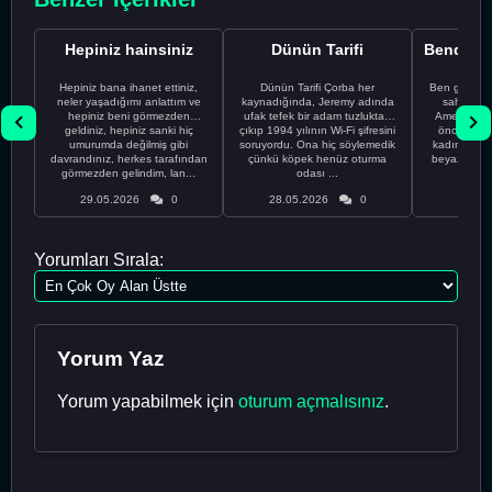
Hepiniz hainsiniz
Dünün Tarifi
Hepiniz bana ihanet ettiniz,
Dünün Tarifi Çorba her
Ben gururl
neler yaşadığımı anlattım ve
kaynadığında, Jeremy adında
sahip %10
hepiniz beni görmezden
ufak tefek bir adam tuzluktan
Amerikalıyı
geldiniz, hepiniz sanki hiç
çıkıp 1994 yılının Wi-Fi şifresini
önce ünive
umurumda değilmiş gibi
soruyordu. Ona hiç söylemedik
kadınla ta
davrandınız, herkes tarafından
çünkü köpek henüz oturma
beyaz olduğu
görmezden gelindim, lan...
odası ...
bir
29.05.2026
0
28.05.2026
0
28.05
Yorumları Sırala:
Yorum Yaz
Yorum yapabilmek için
oturum açmalısınız
.