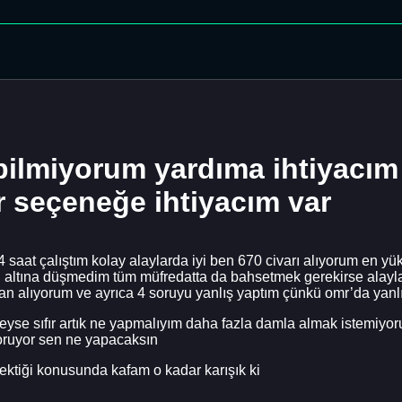
ilmiyorum yardıma ihtiyacım 
r seçeneğe ihtiyacım var
14 saat çalıştım kolay alaylarda iyi ben 670 civarı alıyorum en 
0’ın altına düşmedim tüm müfredatta da bahsetmek gerekirse alay
 alıyorum ve ayrıca 4 soruyu yanlış yaptım çünkü omr’da yanl
yse sıfır artık ne yapmalıyım daha fazla damla almak istemiyo
oruyor sen ne yapacaksın
rektiği konusunda kafam o kadar karışık ki