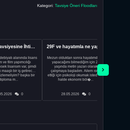
Kategori:
Tavsiye Öneri Floodları
Kariyer Tavsiyesine İhtiyacınız Var
29F ve hayatımla ne yapacağımı bilmiyorum
edebiyatı alanında lisans
Mezun olduktan sonra hayatımda ne
Yeni bir
 ve film yapımcılığı
yapacağımı bilmediğim için 20
vardiya. 
sek lisansım var, şimdi
yaşında metin yazarı olarak
Hs'den
maaşlı bir iş getirecek
çalışmaya başladım. Ailem ısrar
taşınd
izlemeliyim? başka bir
ettiği için psikoloji okumak istediğim
zamanlar
diploma m...
halde ekonomi böl�...
otel
05.2026
0
28.05.2026
0