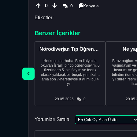
0
0
Kopyala
Etiketler:
Benzer İçerikler
Nörodiverjan Tıp Öğrencisi Yeni Bir Yol Arıyor
Ne ya
Herkese merhaba! Ben İtalya'da
Biraz bağlam v
okuyan İsrailli bir tıp öğrencisiyim. 6
yaşındayım ve 
üzerinden 5. sınıftayım ve teorik
tasarımı ve ge
olarak yaklaşık bir buçuk yılım kaldı
bitirdim (temel
ama son 7-neredeyse 8 yılımı bu 4
yıl süren resm
yıl...
lis
29.05.2026
0
29.05.
Yorumları Sırala: