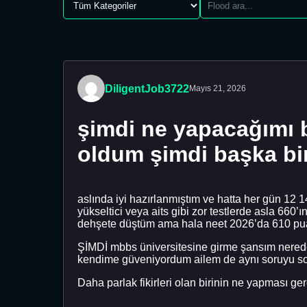
DiligentJob3722
Mayıs 21, 2026
şimdi ne yapacağımı b
oldum şimdi başka bi
aslında iyi hazırlanmıştım ve hatta her gün 12 
yükseltici veya aits gibi zor testlerde asla 66
dehşete düştüm ama hala neet 2026’da 610 puan
ŞİMDİ mbbs üniversitesine girme şansım nerede
kendime güveniyordum ailem de aynı soruyu s
Daha parlak fikirleri olan birinin ne yapması ge