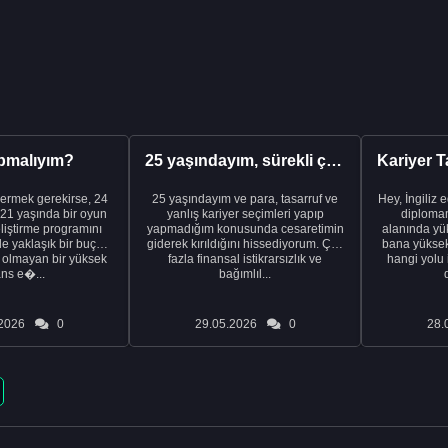
pmalıyım?
25 yaşındayım, sürekli çalışıyorum ve hâlâ maddi a...
ermek gerekirse, 24
25 yaşındayım ve para, tasarruf ve
Hey, İngiliz 
21 yaşında bir oyun
yanlış kariyer seçimleri yapıp
diplomam
liştirme programını
yapmadığım konusunda cesaretimin
alanında yük
de yaklaşık bir buçuk
giderek kırıldığını hissediyorum. Çok
bana yüksek 
i olmayan bir yüksek
fazla finansal istikrarsızlık ve
hangi yolu 
ans e�...
bağımlıl...
2026
0
29.05.2026
0
28.