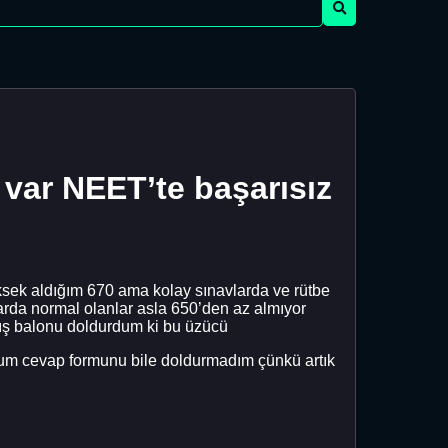
var NEET’te başarısız
yüksek aldığım 670 ama kolay sınavlarda ve rütbe
larda normal olanlar asla 650’den az almıyor
ış balonu doldurdum ki bu üzücü
rum cevap formunu bile doldurmadım çünkü artık