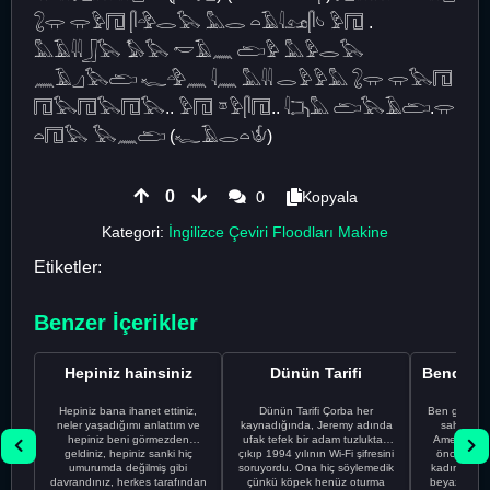
𓃇𓂌 𓂌𓅱𓉔 𓋴𓅲𓂋𓅂 𓅓𓂋 𓏏𓄿𓇋𓃭𓋴𓄼 𓅱𓉔 .
𓅓𓄿𓇌𓃀𓅂 𓅃𓅂 𓎢𓄿𓈖 𓂧𓅱 𓅓𓅱𓂋𓅂
𓈖𓄿𓈎𓅂𓂧 𓆑𓅲𓈖 𓇋𓈖 𓅓𓇌 𓂋𓅱𓅱𓅓 𓃇𓂌 𓂌𓅂𓉔
𓉔𓅂𓉔𓅂𓉔𓅂.. 𓅱𓉔 𓎼𓅱𓋴𓉔.. 𓇋𓂕𓅓 𓂧𓅂𓄿𓂧.𓂌
𓏏𓉔𓅂 𓅂𓈖𓂧 (𓆑𓄿𓂋𓏏𓄎)
0
0
Kopyala
Kategori:
İngilizce Çeviri Floodları Makine
Etiketler:
Benzer İçerikler
Hepiniz hainsiniz
Dünün Tarifi
Hepiniz bana ihanet ettiniz,
Dünün Tarifi Çorba her
Ben gururl
neler yaşadığımı anlattım ve
kaynadığında, Jeremy adında
sahip %10
hepiniz beni görmezden
ufak tefek bir adam tuzluktan
Amerikalıyı
geldiniz, hepiniz sanki hiç
çıkıp 1994 yılının Wi-Fi şifresini
önce ünive
umurumda değilmiş gibi
soruyordu. Ona hiç söylemedik
kadınla ta
davrandınız, herkes tarafından
çünkü köpek henüz oturma
beyaz olduğu