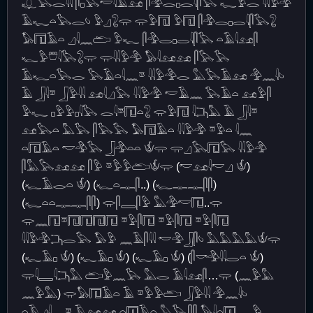
𓆯𓅂𓂋𓇌 𓋴𓊪𓅂𓎢𓇋𓄿𓃭 𓋴𓅲𓂋𓊪𓂋𓇋𓋴𓅂 𓆑𓅱𓂋 𓇌𓅱𓅲
𓄿𓆑𓏏𓅂𓂋𓄼 𓅱𓈎𓃇𓂌 𓂌𓅱𓉔 𓅱𓉔 𓋴𓅲𓂋𓊪𓂋𓇋𓋴𓅂𓃇
𓅃𓉔𓄿𓏏 𓈎𓇋𓈖𓂧 𓅱𓆑 𓋴𓅲𓂋𓊪𓂋𓇋𓋴𓅂 𓏏𓄿𓇋𓃭𓋴
𓆑𓅱𓇨𓇋𓅂𓃇𓂌 𓂌𓇌𓅱𓅲 𓅃𓇋𓃭𓃭 𓋴𓅂𓅂
𓄿𓆑𓏏𓅂𓂋 𓅂𓄿𓏏𓇋𓈖𓎼 𓇌𓅱𓅲𓂋 𓅓𓅂𓄿𓃭 𓅲𓈖𓇋𓄼
𓄿 𓃀𓇋𓎼 𓃀𓅱𓇌 𓃭𓇋𓈎𓅂 𓇌𓅱𓅲 𓎢𓄿𓈖 𓅂𓄿𓏏 𓃭𓅱𓋴
𓅱𓆑 𓊪𓅱𓅱𓊪𓇋𓅂 𓂋𓇋𓎼𓉔𓏏𓃇 𓂌𓅱𓉔 𓇋𓂕𓅓 𓄿 𓃀𓇋𓎼
𓃭𓅂𓏏 𓅓𓅂 𓋴𓅂𓅂 𓅃𓉔𓄿𓏏 𓇌𓅱𓅲 𓎼𓅱𓏏 𓇋𓈖
𓏏𓉔𓄿𓏏 𓎢𓅲𓅂 𓃀𓅲𓏏𓏏 𓄎𓂌 𓂌𓈎𓅂𓉔𓅂 𓇌𓅱𓅲
𓋴𓅓𓅂𓃭𓃭 𓋴𓅱 𓎼𓅱𓅱𓂧𓄎𓂌 (𓎢𓃭𓇋𓎢𓈎 𓄎)
(𓆑𓄿𓂋𓏏 𓄎) (𓆑𓏏𓊃𓋴..) (𓆑𓊃𓊃𓋴𓋴)
(𓆑𓏏𓏏𓊃𓊃𓋴𓋴) 𓂌𓋴𓇿𓋴𓅱 𓅓𓅲𓎢𓉔..𓂌
𓂌𓈖𓉔𓎼𓉔𓉔𓉔𓉔 𓎼𓅱𓋴𓉔 𓎼𓅱𓋴𓉔 𓎼𓅱𓋴𓉔
𓇌𓅱𓅲𓂕𓂋𓅂 𓅃𓅱 𓈖𓄿𓋴𓇌 𓎢𓅲𓃀𓋴𓄼 𓅓𓅓𓅓𓅓𓄎𓂌
(𓆑𓄿𓊪 𓄎) (𓆑𓄿𓊪 𓄎) (𓆑𓄿𓊪 𓄎) (𓋴𓎡𓅲𓇋𓇋𓂋𓏏 𓄎)
𓂌𓇋𓇿𓇋𓂕𓅓 𓂧𓅱𓈖𓅂 𓅓𓂋 𓄿𓇋𓃭𓋴…𓂌 (𓈖𓅱𓅓
𓈖𓅱𓅓) 𓂌𓅃𓉔𓄿𓏏 𓄿 𓎼𓅱𓅱𓂧 𓃀𓅱𓇌 𓅲𓈖𓇋𓄼
𓏏𓄿𓈎𓇋𓈖𓎼 𓄿𓃭𓃭 𓏏𓉔𓄿𓏏 𓅓𓅂𓋴𓋴 𓅃𓇋𓏏𓉔 𓈖𓅱