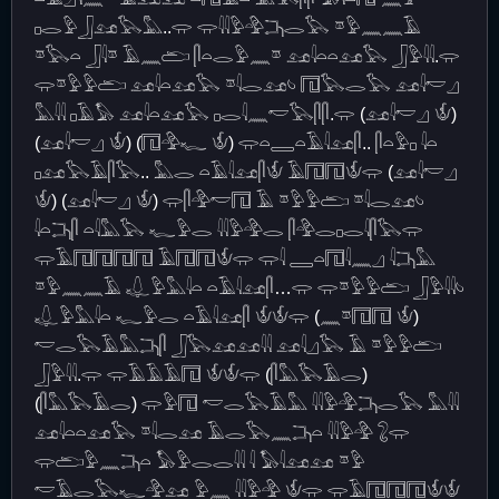
𓊪𓂋𓅱𓃀𓃭𓅂𓅓..𓂌 𓂌𓇌𓅱𓅲𓂕𓂋𓅂 𓎼𓅱𓈖𓈖𓄿
𓎼𓅂𓏏 𓃀𓇋𓎼 𓄿𓈖𓂧 𓋴𓏏𓂋𓅱𓈖𓎼 𓃭𓇋𓏏𓏏𓃭𓅂 𓃀𓅱𓇌.𓂌
𓂌𓎼𓅱𓅱𓂧 𓃭𓇋𓏏𓃭𓅂 𓎼𓇋𓂋𓃭𓄼 𓉔𓅂𓂋𓅂 𓃭𓇋𓎢𓈎
𓅓𓇌 𓊪𓄿𓅃 𓃭𓇋𓏏𓃭𓅂 𓊪𓂋𓇋𓈖𓎢𓅂𓋴𓋴.𓂌 (𓃭𓇋𓎢𓈎 𓄎)
(𓃭𓇋𓎢𓈎 𓄎) (𓉔𓅲𓆑 𓄎) 𓂌𓏏𓇿𓏏𓄿𓇋𓃭𓋴.. 𓋴𓏏𓅱𓊪 𓇋𓏏
𓊪𓃭𓅂𓄿𓋴𓅂.. 𓅓𓂋 𓏏𓄿𓇋𓃭𓋴𓄎 𓄿𓉔𓉔𓄎𓂌 (𓃭𓇋𓎢𓈎
𓄎) (𓃭𓇋𓎢𓈎 𓄎) 𓂌𓋴𓅲𓎢𓉔 𓄿 𓎼𓅱𓅱𓂧 𓎼𓇋𓂋𓃭𓄼
𓇋𓏏𓂕𓋴 𓏏𓇋𓅓𓅂 𓆑𓅱𓂋 𓇌𓅱𓅲𓂋 𓋴𓅲𓂋𓊪𓂋𓇋𓋴𓅂𓂌
𓂌𓄿𓉔𓉔𓉔𓉔 𓄿𓉔𓉔𓄎𓂌 𓂌𓇋 𓇿𓏏𓉔𓇋𓈖𓈎 𓇋𓂕𓅓
𓎼𓅱𓈖𓈖𓄿 𓆯𓅱𓅓𓇋𓏏 𓏏𓄿𓇋𓃭𓋴…𓂌 𓂌𓎼𓅱𓅱𓂧 𓃀𓅱𓇌𓄼
𓆯𓅱𓅓𓇋𓏏 𓆑𓅱𓂋 𓏏𓄿𓇋𓃭𓋴 𓄎𓄎𓂌 (𓈖𓎼𓉔𓉔 𓄎)
𓎢𓂋𓅂𓄿𓅓𓂕𓋴 𓃀𓅂𓃭𓃭𓇌 𓃭𓇋𓈎𓅂 𓄿 𓎼𓅱𓅱𓂧
𓃀𓅱𓇌.𓂌 𓂌𓄿𓄿𓄿𓉔 𓄎𓄎𓂌 (𓋴𓅓𓅂𓄿𓂋)
(𓋴𓅓𓅂𓄿𓂋) 𓂌𓅱𓉔 𓎢𓂋𓅂𓄿𓅓 𓇌𓅱𓅲𓂕𓂋𓅂 𓅓𓇌
𓃭𓇋𓏏𓏏𓃭𓅂 𓎼𓇋𓂋𓃭 𓄿𓂋𓅂𓈖𓂕𓏏 𓇌𓅱𓅲 𓃇𓂌
𓂌𓂧𓅱𓈖𓂕𓏏 𓅃𓅱𓂋𓂋𓇌 𓇋 𓅃𓇋𓃭𓃭 𓎼𓅱
𓎢𓄿𓂋𓅂𓆑𓅲𓃭 𓅱𓈖 𓇌𓅱𓅲 𓄎𓂌 𓂌𓄿𓉔𓉔𓉔𓄎𓄎