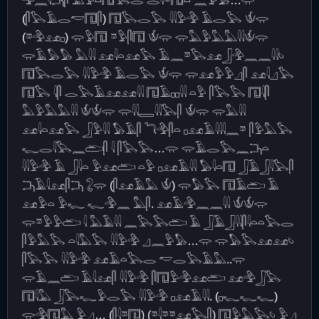
𓅲𓈖𓇋𓂕𓋴 𓅓𓅱𓏏𓉔𓅂𓂋 𓂋𓇋𓎼𓉔𓏏 𓈖𓅱𓅃…𓂌
(𓋴𓅂𓄿𓂋𓎢𓉔𓋴) 𓉔𓅂𓂋𓅂 𓇌𓅱𓅲 𓄿𓂋𓅂 𓄎𓂌
(𓎼𓅲𓃭𓊪) 𓂌𓅱𓉔 𓎼𓅱𓋴𓉔 𓄎𓂌 𓂌𓅓𓅱𓅓𓅓𓇌𓄎𓂌
𓂌𓄿𓅃𓅃 𓅓𓇌 𓃭𓇋𓏏𓃭𓅂 𓄿𓈖𓎼𓅂𓃭𓃀𓅲𓈖𓈖𓇌𓄼
𓉔𓅂𓂋𓅂 𓇌𓅱𓅲 𓄿𓂋𓅂 𓄎𓂌 𓂌𓃭𓅱𓅱𓈎𓋴 𓃭𓇋𓈎𓅂
𓉔𓅂 𓇋𓋴 𓂋𓅂𓄿𓃭𓃭𓇌 𓉔𓄿𓊪𓊪𓇌 𓏏𓅱 𓋴𓅂𓅂 𓉔𓇋𓋴
𓅓𓅱𓅓𓅓𓇌 𓄎𓄎𓂌 𓂌𓇌𓇿𓇌𓅂𓋴 𓄎𓂌 𓂌𓅓𓇌
𓃭𓇋𓏏𓃭𓅂 𓃀𓅱𓇌 𓅃𓄿𓋴 𓆓𓅲𓋴𓏏 𓊪𓃭𓄿𓇌𓇋𓈖𓎼 𓋴𓅱𓅓𓅂
𓆑𓂋𓇋𓅂𓈖𓂧𓋴 𓇋 𓋴𓅂𓅂…𓂌 𓂌𓄿𓂋𓅂𓈖𓂕𓏏
𓇌𓅱𓅲 𓄿 𓃀𓇋𓏏 𓅱𓃭𓂧 𓏏𓅱 𓊪𓃭𓄿𓇌 𓅃𓇋𓏏𓉔 𓃀𓄿𓃀𓇋𓅂𓋴
𓂕𓄿𓇋𓃭𓋴𓂕 𓃇𓂌 (𓋴𓃭𓄿𓅓 𓄎) 𓂌𓅃𓅂 𓉔𓄿𓂧 𓄿
𓃭𓅱𓏏 𓅱𓆑 𓆑𓅲𓈖 𓅓𓋴. 𓃭𓄿𓅲𓈖𓈖𓇌 𓄎𓄎𓂌
𓂌𓎼𓅱𓅱𓂧 𓇋 𓅓𓄿𓇌 𓈖𓅂𓅂𓂧 𓄿 𓃀𓄿𓃀𓇌𓋴𓇋𓏏𓏏𓅂𓂋
𓋴𓅱𓅓𓅂 𓏏𓇋𓅓𓅂 𓇌𓅱𓅲 𓈎𓈖𓅱𓅃…𓂌 𓂌𓅃𓅂𓃭𓃭𓄼
𓋴𓅂𓅂 𓇌𓅱𓅲 𓃭𓄿𓏏𓅂𓂋 𓎢𓂋𓅂𓄿𓅓..𓂌
𓂌𓄿𓈖𓂧 𓄿𓇋𓃭𓋴 𓇌𓅱𓅲 𓋴𓉔𓅱𓅲𓃭𓂧 𓃭𓅲𓃀𓅂
𓉔𓇋𓅓 𓃀𓅂𓆑𓅱𓂋𓅂 𓇌𓅱𓅲 𓊪𓃭𓄿𓇌. (𓊪𓆑𓆑𓆑)
𓂌𓅲𓉔𓅓 𓅱𓈎… (𓋴𓇋𓎼𓉔) (𓎼𓇋𓎼𓎼𓃭𓅂𓋴) 𓉔𓅱𓅓𓅂𓄼 𓅱𓈎