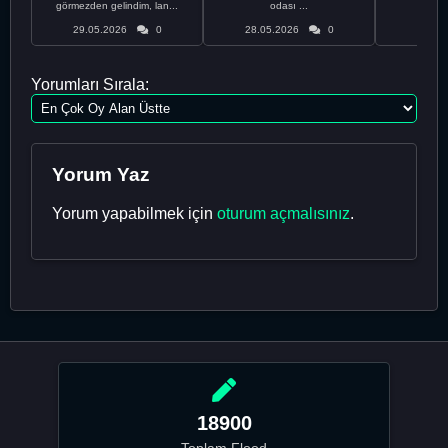
görmezden gelindim, lan...
odası ...
bir
29.05.2026
0
28.05.2026
0
28.05
Yorumları Sırala:
Yorum Yaz
Yorum yapabilmek için
oturum açmalısınız
.
18900
Toplam Flood