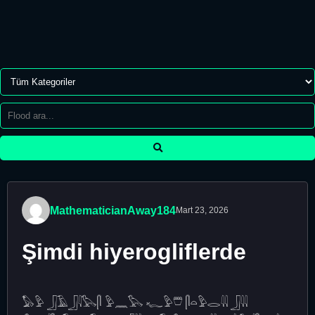
MathematicianAway184
Mart 23, 2026
Şimdi hiyerogliflerde
𓅃𓅱 𓃀𓄿𓃀𓇋𓅂𓋴 𓅱𓈖𓅂 𓆑𓅱𓇨 𓋴𓏏𓅱𓂋𓇌 𓃀𓇌