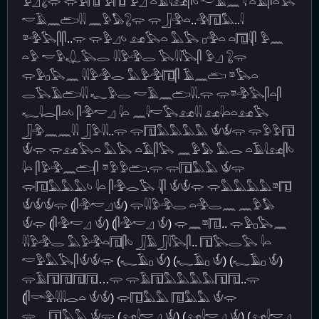
𓅱𓈎𓃇𓂌 𓂌𓅱𓉔 𓅱𓉔 𓅱𓈎 𓏏𓄿𓇋𓃭𓋴𓄼 𓎢𓄿𓈖 𓇋 𓏏𓄿𓋴𓏏𓅂
𓎢𓄿𓈖𓂧𓇌 𓈖𓅱𓅃𓃇𓂌 𓂌𓃀𓅲𓏏..𓅲𓉔𓅓..𓇋
𓎼𓅲𓅂𓋴𓋴..𓂌 𓂌𓅱𓈎𓄼 𓃭𓅂𓏏 𓅓𓅂 𓊪𓅲𓏏 𓏏𓉔𓇋𓋴 𓅱𓈖
𓏏𓅱 𓎢𓅱𓆯𓅂𓂋 𓇌𓅱𓅲𓂋 𓅂𓇌𓅂𓋴 𓅱𓈎 𓃇𓂌
𓂌𓅱𓊪𓅂𓈖 𓇌𓅱𓅲𓂋 𓅓𓅱𓅲𓉔𓋴 𓄿𓈖𓂧 𓎼𓅂𓏏
𓂋𓅂𓄿𓂧𓇌 𓆑𓅱𓂋 𓎢𓄿𓈖𓂧𓇌.𓂌 𓂌𓎼𓅲𓅂𓋴𓏏𓋴
𓆑𓇋𓂋𓋴𓏏𓄼 𓋴𓅲𓎢𓈎 𓇋𓏏 𓈖𓇋𓎢𓅂𓃭𓇌 𓃭𓇋𓏏𓏏𓃭𓅂
𓃀𓅲𓈖𓈖𓇌 𓃀𓅱𓇌..𓂌 𓂌𓉔𓅓𓅓𓅓𓅓 𓄎𓄎𓂌 𓂌𓅱𓅱𓉔
𓄎𓂌 𓂌𓃭𓅂𓏏 𓅓𓅂 𓏏𓄿𓋴𓅂 𓈖𓅱𓅃 𓅓𓂋 𓏏𓄿𓇋𓃭𓋴𓄼
𓇋𓏏 𓋴𓅱𓅲𓈖𓂧𓋴 𓎼𓅱𓅱𓂧.𓂌 𓂌𓉔𓅓𓅓 𓄎𓂌
𓂌𓉔𓅓𓅓𓅓𓄼 𓇋𓏏 𓋴𓅲𓂋𓅂 𓇋𓋴 𓄎𓄎𓂌 𓂌𓅓𓅓𓅓𓅓𓎼𓉔
𓄎𓄎𓄎𓂌 (𓋴𓅲𓎢𓈎𓄎) 𓂌𓇌𓅱𓅲𓂋 𓏏𓅲𓂋𓈖 𓈖𓅱𓅃
𓄎𓂌 (𓋴𓅲𓎢𓈎 𓄎) (𓋴𓅲𓎢𓈎 𓄎) 𓂌𓈖𓎼𓉔.. 𓂌𓅱𓊪𓅂𓈖
𓇌𓅱𓅲𓂋 𓅓𓅱𓅲𓏏𓉔𓋴𓄼 𓃀𓄿𓃀𓇋𓅂𓋴.. 𓉔𓅂𓂋𓅂 𓇋𓏏
𓎢𓅱𓅓𓅂𓋴𓄎𓄎𓂌 (𓆑𓄿𓊪 𓄎) (𓆑𓄿𓊪 𓄎) (𓆑𓄿𓊪 𓄎)
𓂌𓄿𓉔𓉔𓉔𓉔…𓂌 𓂌𓄿𓉔𓅓𓅓𓅓𓅓𓉔𓉔..𓂌
(𓋴𓎡𓅲𓇋𓇋𓇋𓂋𓏏 𓄎𓄎) 𓂌𓉔𓅓𓅓 𓉔𓅓𓅓 𓄎𓂌
𓂌𓈖𓉔𓅓𓅓 𓄎𓂌 (𓃭𓇋𓎢𓈎 𓄎) (𓃭𓇋𓎢𓈎 𓄎) (𓃭𓇋𓎢𓈎