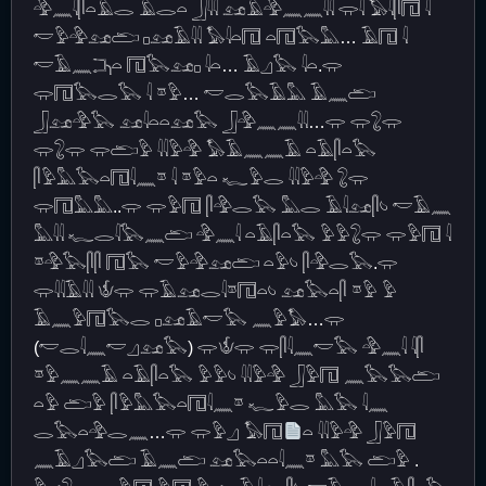
𓅲𓈖𓇋𓋴𓏏𓄿𓂋 𓄿𓂋𓏏 𓃀𓇌 𓃭𓄿𓅲𓈖𓈖𓇌 𓂌𓇋 𓅃𓇋𓋴𓉔 𓇋
𓎢𓅱𓅲𓃭𓂧 𓊪𓃭𓄿𓇌 𓅃𓇋𓏏𓉔 𓏏𓉔𓅂𓅓… 𓄿𓉔 𓇋
𓎢𓄿𓈖𓂕𓏏 𓉔𓅂𓃭𓊪 𓇋𓏏… 𓄿𓈎𓅂 𓇋𓏏.𓂌
𓂌𓉔𓅂𓂋𓅂 𓇋 𓎼𓅱… 𓎢𓂋𓅂𓄿𓅓 𓄿𓈖𓂧
𓃀𓃭𓅲𓅂 𓃭𓇋𓏏𓏏𓃭𓅂 𓃀𓅲𓈖𓈖𓇌…𓂌 𓂌𓃇𓂌
𓂌𓃇𓂌 𓂌𓂧𓅱 𓇌𓅱𓅲 𓅃𓄿𓈖𓈖𓄿 𓏏𓄿𓋴𓏏𓅂
𓋴𓅱𓅓𓅂𓏏𓉔𓇋𓈖𓎼 𓇋 𓎼𓅱𓏏 𓆑𓅱𓂋 𓇌𓅱𓅲 𓃇𓂌
𓂌𓉔𓅓𓅓..𓂌 𓂌𓅱𓉔 𓋴𓅲𓂋𓅂 𓅓𓂋 𓄿𓇋𓃭𓋴𓄼 𓎢𓄿𓈖
𓅓𓇌 𓆑𓂋𓇋𓅂𓈖𓂧 𓅲𓈖𓇋 𓏏𓄿𓋴𓏏𓅂 𓅱𓅱𓃇𓂌 𓂌𓅱𓉔 𓇋
𓎼𓅲𓅂𓋴𓋴 𓉔𓅂 𓎢𓅱𓅲𓃭𓂧 𓏏𓅱𓄼 𓋴𓅲𓂋𓅂.𓂌
𓂌𓇌𓄿𓇌 𓄎𓂌 𓂌𓄿𓃭𓂋𓇋𓎼𓉔𓏏𓄼 𓃭𓅂𓏏𓋴 𓎼𓅱 𓅱
𓄿𓈖𓅱𓉔𓅂𓂋 𓊪𓃭𓄿𓎢𓅂 𓈖𓅱𓅃…𓂌
(𓎢𓂋𓇋𓈖𓎢𓈎𓃭𓅂) 𓂌𓄎𓂌 𓂌𓋴𓇋𓈖𓎢𓅂 𓅲𓈖𓇋 𓇋𓋴
𓎼𓅱𓈖𓈖𓄿 𓏏𓄿𓋴𓏏𓅂 𓅱𓅱𓄼 𓇌𓅱𓅲 𓃀𓅱𓉔 𓈖𓅂𓅂𓂧
𓏏𓅱 𓂧𓅱 𓋴𓅱𓅓𓅂𓏏𓉔𓇋𓈖𓎼 𓆑𓅱𓂋 𓅓𓅂 𓇋𓈖
𓂋𓅂𓏏𓅲𓂋𓈖…𓂌 𓂌𓅱𓈎 𓅃𓉔
𓏏 𓇌𓅱𓅲 𓃀𓅱𓉔
𓈖𓄿𓈎𓅂𓂧 𓄿𓈖𓂧 𓃭𓅂𓏏𓏏𓇋𓈖𓎼 𓅓𓅂 𓂧𓅱 .