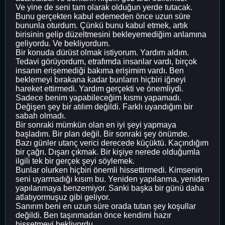
Ve yine de seni tam olarak olduğun yerde tutacak.
Bunu gerçekten kabul edemeden önce uzun süre
bununla oturdum. Çünkü bunu kabul etmek, artık
birisinin gelip düzeltmesini bekleyemediğim anlamına
geliyordu. Ve bekliyordum.
Bir konuda dürüst olmak istiyorum. Yardım aldım.
Tedavi görüyordum, etrafımda insanlar vardı, birçok
insanın erişemediği bakıma erişimim vardı. Ben
beklemeyi bırakana kadar bunların hiçbiri iğneyi
hareket ettirmedi. Yardım gerçekti ve önemliydi.
Sadece benim yapabileceğim kısmı yapamadı.
Değişen şey bir atılım değildi. Farklı uyandığım bir
sabah olmadı.
Bir sonraki mümkün olan en iyi şeyi yapmaya
başladım. Bir plan değil. Bir sonraki şey önümde.
Bazı günler utanç verici derecede küçüktü. Kaçındığım
bir çağrı. Dışarı çıkmak. Bir kişiye nerede olduğumla
ilgili tek bir gerçek şeyi söylemek.
Bunlar olurken hiçbiri önemli hissettirmedi. Kimsenin
seni uyarmadığı kısım bu. Yeniden yapılanma, yeniden
yapılanmaya benzemiyor. Sanki başka bir günü daha
atlatıyormuşuz gibi geliyor.
Sanırım beni en uzun süre orada tutan şey koşullar
değildi. Ben taşınmadan önce kendimi hazır
hissetmeyi bekliyordu.