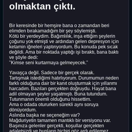
olmaktan çıktı.
Bir keresinde bir hemşire bana o zamandan beri
elimden bırakamadığım bir şey söylemişti.
Kötü bir yerdeydim. Bağımlılık, inşa ettiğim şeylerin
çoğunu yok etmişti ve ardından gelen depresyon için
ketamin iğneleri yaptırıyordum. Bu konuda pek sıcak
değildi. Ama bir noktada yaptığı işi bıraktı, bana baktı
ve şöyle dedi:
"Kimse seni kurtarmaya gelmeyecek."
Yavaşça değil. Sadece bir gerçek olarak.
Tartışmak istediğimi hatırlıyorum. Durumumun neden
farklı olduğuna dair bir kanıt oluşturmak için yıllarımı
harcadım. Bazıları gerçekten doğruydu. Hayat bana
adil olmayan şeyler yaşatmıştı. Buna tutundum.
Tutunmanın önemli olduğunu hissettim.
Ama o odada otururken sürekli aynı soruya
dönüyordum.
Aslında başka ne seçeneğim var?
Mağduriyetin tamamen mantıklı bir versiyonu var.
Başınıza gelenler gerçekti, koşullar gerçekten
adaletsizdi ve bunların hiçbiri göz ardı edilemez.