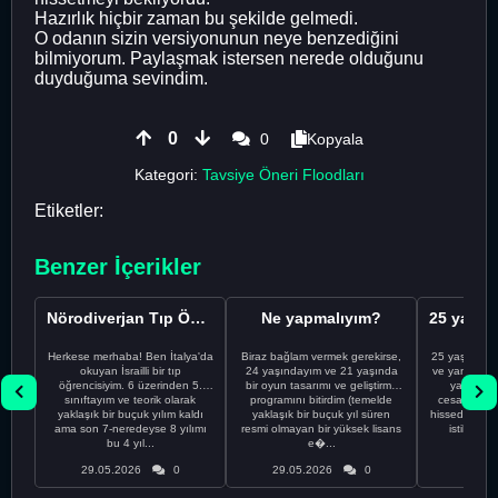
Hazırlık hiçbir zaman bu şekilde gelmedi.
O odanın sizin versiyonunun neye benzediğini
bilmiyorum. Paylaşmak istersen nerede olduğunu
duyduğuma sevindim.
0
0
Kopyala
Kategori:
Tavsiye Öneri Floodları
Etiketler:
Benzer İçerikler
Nörodiverjan Tıp Öğrencisi Yeni Bir Yol Arıyor
Ne yapmalıyım?
Herkese merhaba! Ben İtalya'da
Biraz bağlam vermek gerekirse,
25 yaşındayı
okuyan İsrailli bir tıp
24 yaşındayım ve 21 yaşında
ve yanlış kar
öğrencisiyim. 6 üzerinden 5.
bir oyun tasarımı ve geliştirme
yapmadı
sınıftayım ve teorik olarak
programını bitirdim (temelde
cesaretimin 
yaklaşık bir buçuk yılım kaldı
yaklaşık bir buçuk yıl süren
hissediyorum.
ama son 7-neredeyse 8 yılımı
resmi olmayan bir yüksek lisans
istikrarsız
bu 4 yıl...
e�...
29.05.2026
0
29.05.2026
0
29.05