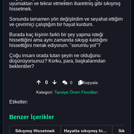
uyumaktan ve tekrar etmekten ibaretmiş gibi sıkışmış
hissetmek.
Sonunda tamamen yön değiştirdim ve seyahat ettiğim
ve çevrimiçi çalıştığım bir hayat kurdum.
Burada kaç kişinin farklı bir şey yapma isteği
hissettiğini ama aynı zamanda sıkışıp kaldığını
hissettiğini merak ediyorum. "sorumlu yol"?
Çoğu insanı orada tutan şeyin ne olduğunu
düşünüyorsunuz? Korku, para, başkalarından
beklentiler?
0
0
Kopyala
Kategori:
Tavsiye Öneri Floodları
Etiketler:
Benzer İçerikler
Sıkışmış Hissetmek
Hayatta sıkışmış hissetmek
Sıkışmı