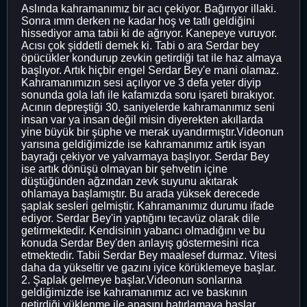
Aslında kahramanımız bir acı çekiyor. Bağırıyor illaki.
Sonra ımm derken ne kadar hoş ve tatlı geldiğini
hissediyor ama tabii ki de ağrıyor. Kanepeye vuruyor.
Acısı çok şiddetli demek ki. Tabi o ara Serdar bey
öpücükler kondurup zevkin getirdiği tat ile haz almaya
başlıyor. Artık hiçbir engel Serdar Bey'e mani olamaz.
Kahramanımızın sesi açılıyor ve 3 defa yeter diyip
sonunda gola lafı ile kafamızda soru işareti bırakıyor.
Acının depreştiği 30. saniyelerde kahramanımız seni
insan var ya insan değil misin diyerekten akıllarda
yine büyük bir şüphe ve merak uyandırmıştır.Videonun
yarısına geldiğimizde ise kahramanımız artık isyan
bayrağı çekiyor ve yalvarmaya başlıyor. Serdar Bey
ise artık dönüşü olmayan bir şehvetin içine
düştüğünden ağzından zevk suyunu akıtarak
ohlamaya başlamıştır. Bu arada yüksek derecede
şaplak sesleri gelmiştir. Kahramanımız durumu ifade
ediyor. Serdar Bey'in yaptığını tecavüz olarak dile
getirmektedir. Kendisinin yabancı olmadığını ve bu
konuda Serdar Bey'den anlayış göstermesini rica
etmektedir. Tabii Serdar Bey maalesef durmaz. Vitesi
daha da yükseltir ve gazını iyice körüklemeye başlar.
2. Şaplak gelmeye başlar.Videonun sonlarına
geldiğimizde ise kahramanımız acı ve baskının
getirdiği yüklenme ile anasını hatırlamaya başlar.