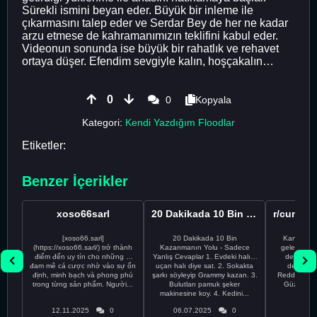
Sürekli ismini beyan eder. Büyük bir inleme ile
çıkarmasını talep eder ve Serdar Bey de her ne kadar
arzu etmese de kahramanımızın teklifini kabul eder.
Videonun sonunda ise büyük bir rahatlık ve rehavet
ortaya düşer. Efendim sevgiyle kalın, hoşçakalın…
0
0
Kopyala
Kategori:
Kendi Yazdığım Floodlar
Etiketler:
Benzer İçerikler
xoso66sarl
20 Dakikada 10 Bin Kazanmanın 100 Yanlış Yolu
[xoso66.sarl]
20 Dakikada 10 Bin
Kankalar, 
(https://xoso66.sarl/) trở thành
Kazanmanın Yolu - Sadece
geleni anla
điểm đến uy tín cho những ai
Yanlış Cevaplar 1. Evdeki halıyı
değil, bu 
đam mê cá cược nhờ vào sự ổn
uçan halı diye sat. 2. Sokakta
destanı!
định, minh bạch và phong phú
şarkı söyleyip Grammy kazan. 3.
Reddit’te H
trong từng sản phẩm. Người...
Bulutları pamuk şeker
Güzel Olac
makinesine koy. 4. Kedini...
memeler
12.11.2025
0
06.07.2025
0
23.05