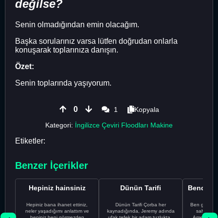
değilse?
Senin olmadığından emin olacağım.
Başka sorularınız varsa lütfen doğrudan onlarla
konuşarak toplarınıza danışın.
Özet:
Senin toplarında yaşıyorum.
0
1
Kopyala
Kategori:
İngilizce Çeviri Floodları Makine
Etiketler:
Benzer İçerikler
Hepiniz hainsiniz
Dünün Tarifi
Hepiniz bana ihanet ettiniz,
Dünün Tarifi Çorba her
Ben gururl
neler yaşadığımı anlattım ve
kaynadığında, Jeremy adında
sahip %10
hepiniz beni görmezden
ufak tefek bir adam tuzluktan
Amerikalıyı