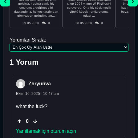
geldiniz, hepiniz sanki hiç
çıkıp 1994 yılının Wi-Fi şifresini
önce ünive
umurumda değilmiş gibi
soruyordu. Ona hiç söylemedik
kadınla ta
davrandınız, herkes tarafından
çünkü köpek henüz oturma
beyaz olduğu
görmezden gelindim, lan...
odası ...
bir
29.05.2026
0
28.05.2026
0
28.05
Yorumları Sırala:
1 Yorum
Zhryuriva
Ekim 16, 2025 - 10:47 am
what the fuck?
0
Yanıtlamak için oturum açın