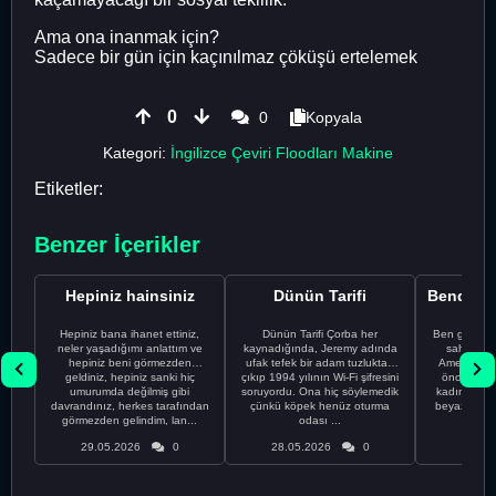
Ama ona inanmak için?
Sadece bir gün için kaçınılmaz çöküşü ertelemek
0
0
Kopyala
Kategori:
İngilizce Çeviri Floodları Makine
Etiketler:
Benzer İçerikler
Hepiniz hainsiniz
Dünün Tarifi
Hepiniz bana ihanet ettiniz,
Dünün Tarifi Çorba her
Ben gururl
neler yaşadığımı anlattım ve
kaynadığında, Jeremy adında
sahip %10
hepiniz beni görmezden
ufak tefek bir adam tuzluktan
Amerikalıyı
geldiniz, hepiniz sanki hiç
çıkıp 1994 yılının Wi-Fi şifresini
önce ünive
umurumda değilmiş gibi
soruyordu. Ona hiç söylemedik
kadınla ta
davrandınız, herkes tarafından
çünkü köpek henüz oturma
beyaz olduğu
görmezden gelindim, lan...
odası ...
bir
29.05.2026
0
28.05.2026
0
28.05