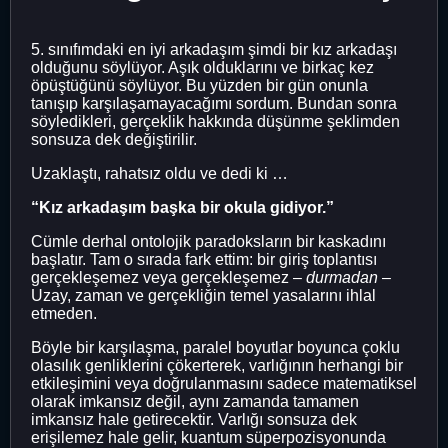
5. sınıfımdaki en iyi arkadaşım şimdi bir kız arkadaşı
olduğunu söylüyor. Aşık olduklarını ve birkaç kez
öpüştüğünü söylüyor. Bu yüzden bir gün onunla
tanışıp karşılaşamayacağımı sordum. Bundan sonra
söyledikleri, gerçeklik hakkında düşünme şeklimden
sonsuza dek değiştirilir.
Uzaklaştı, rahatsız oldu ve dedi ki …
“Kız arkadaşım başka bir okula gidiyor.”
Cümle derhal ontolojik paradoksların bir kaskadını
başlatır. Tam o sırada fark ettim: bir giriş toplantısı
gerçekleşemez veya gerçekleşemez –
durmadan
–
Uzay, zaman ve gerçekliğin temel yasalarını ihlal
etmeden.
Böyle bir karşılaşma, paralel boyutlar boyunca çoklu
olasılık genliklerini çökerterek, varlığının herhangi bir
etkileşimini veya doğrulanmasını sadece matematiksel
olarak imkansız değil, aynı zamanda tamamen
imkansız hale getirecektir. Varlığı sonsuza dek
erişilemez hale gelir, kuantum süperpozisyonunda