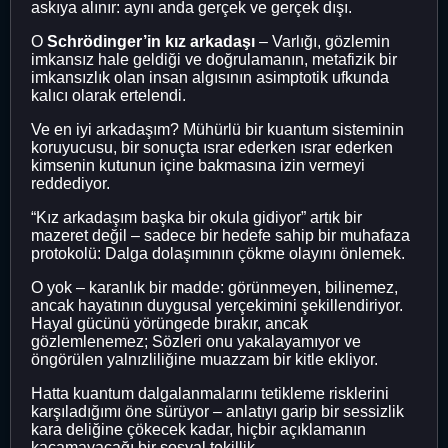
askıya alınır: aynı anda gerçek ve gerçek dışı.
O
Schrödinger’in kız arkadaşı
– Varlığı, gözlemin
imkansız hale geldiği ve doğrulamanın, metafizik bir
imkansızlık olan insan algısının asimptotik ufkunda
kalıcı olarak ertelendi.
Ve en iyi arkadaşım? Mühürlü bir kuantum sisteminin
koruyucusu, bir sonuçta ısrar ederken ısrar ederken
kimsenin kutunun içine bakmasına izin vermeyi
reddediyor.
“Kız arkadaşım başka bir okula gidiyor” artık bir
mazeret değil – sadece bir hedefe sahip bir muhafaza
protokolü: Dalga dolaşımının çökme olayını önlemek.
O yok – karanlık bir madde: görünmeyen, bilinemez,
ancak hayatının duygusal yerçekimini şekillendiriyor.
Hayal gücünü yörüngede bırakır, ancak
gözlemlenemez; Sözleri onu yakalayamıyor ve
öngörülen yalnızliliğine muazzam bir kitle ekliyor.
Hatta kuantum dalgalanmalarını tetikleme risklerini
karşıladığımı öne sürüyor – anlatıyı garip bir sessizlik
kara deliğine çökecek kadar, hiçbir açıklamanın
kaçamayacağı bir sosyal tekillik.