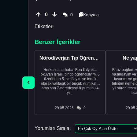
0
0
Kopyala
Etiketler:
Benzer İçerikler
Nörodiverjan Tıp Öğrencisi Yeni Bir Yol Arıyor
Ne ya
Herkese merhaba! Ben İtalya'da
Biraz bağlam v
okuyan İsrailli bir tıp öğrencisiyim. 6
yaşındayım ve 
üzerinden 5. sınıftayım ve teorik
tasarımı ve ge
olarak yaklaşık bir buçuk yılım kaldı
bitirdim (temel
ama son 7-neredeyse 8 yılımı bu 4
yıl süren resm
yıl...
lis
29.05.2026
0
29.05.
Yorumları Sırala: