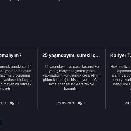
pmalıyım?
25 yaşındayım, sürekli çalışıyorum ve hâlâ maddi a...
ermek gerekirse, 24
25 yaşındayım ve para, tasarruf ve
Hey, İngiliz 
21 yaşında bir oyun
yanlış kariyer seçimleri yapıp
diplomam
liştirme programını
yapmadığım konusunda cesaretimin
alanında yük
de yaklaşık bir buçuk
giderek kırıldığını hissediyorum. Çok
bana yüksek 
i olmayan bir yüksek
fazla finansal istikrarsızlık ve
hangi yolu 
ans e�...
bağımlıl...
2026
0
29.05.2026
0
28.