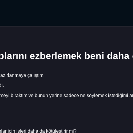
plarını ezberlemek beni daha 
hazırlanmaya çalıştım.
ı.
emeyi bıraktım ve bunun yerine sadece ne söylemek istediğimi
 için işleri daha da kötüleştirir mi?