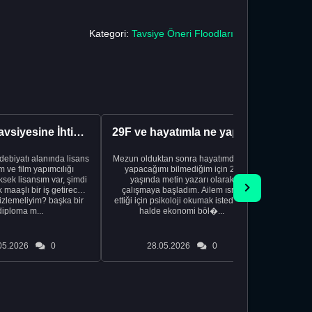
Kategori:
Tavsiye Öneri Floodları
Kariyer Tavsiyesine İhtiyacınız Var
29F ve hayatımla ne yapacağımı bilmiyorum
edebiyatı alanında lisans
Mezun olduktan sonra hayatımda ne
Yeni bir
 ve film yapımcılığı
yapacağımı bilmediğim için 20
vardiya. 
sek lisansım var, şimdi
yaşında metin yazarı olarak
Hs'den
maaşlı bir iş getirecek
çalışmaya başladım. Ailem ısrar
taşınd
izlemeliyim? başka bir
ettiği için psikoloji okumak istediğim
zamanlar
diploma m...
halde ekonomi böl�...
otel
05.2026
0
28.05.2026
0