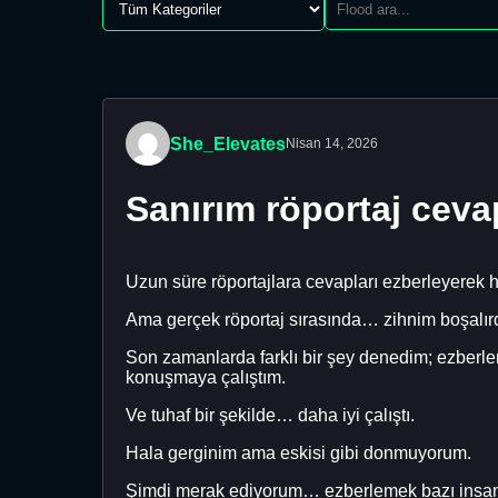
She_Elevates
Nisan 14, 2026
Sanırım röportaj ceva
Uzun süre röportajlara cevapları ezberleyerek 
Ama gerçek röportaj sırasında… zihnim boşalırd
Son zamanlarda farklı bir şey denedim; ezberl
konuşmaya çalıştım.
Ve tuhaf bir şekilde… daha iyi çalıştı.
Hala gerginim ama eskisi gibi donmuyorum.
Şimdi merak ediyorum… ezberlemek bazı insanlar