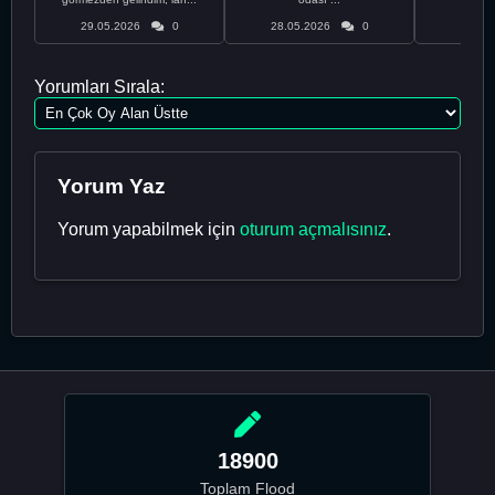
29.05.2026
0
28.05.2026
0
28.05
Yorumları Sırala:
Yorum Yaz
Yorum yapabilmek için
oturum açmalısınız
.
18900
Toplam Flood