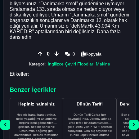
biliyorsunuz. “Danimarka smol” gündemine uymuyor.
Sıralamada 133. sırada olmasına neden oluyor veya
diskalifiye ediliyor. Umarım “Danimarka smol” gündemi
başarısızlıkla sonuçlanır ve Danimarka 12. olarak hak
ettiği yeri alır. Umarım siz o “deNMaHk 43.094 Km
KAREDİR” aptallarından biri değilsiniz. Daha fazla
dans edin!
0
0
Kopyala
Kategori:
İngilizce Çeviri Floodları Makine
Etiketler:
Benzer İçerikler
Hepiniz hainsiniz
Dünün Tarifi
Hepiniz bana ihanet ettiniz,
Dünün Tarifi Çorba her
Ben gururl
neler yaşadığımı anlattım ve
kaynadığında, Jeremy adında
sahip %10
hepiniz beni görmezden
ufak tefek bir adam tuzluktan
Amerikalıyı
geldiniz, hepiniz sanki hiç
çıkıp 1994 yılının Wi-Fi şifresini
önce ünive
umurumda değilmiş gibi
soruyordu. Ona hiç söylemedik
kadınla ta
davrandınız, herkes tarafından
çünkü köpek henüz oturma
beyaz olduğu
görmezden gelindim, lan...
odası ...
bir