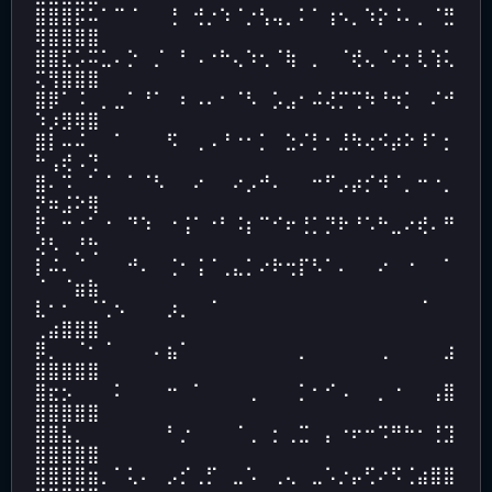
⣿⣿⣿⡯⠥⠁⠉⠈⠀⠀⢘⠀⢚⡐⠱⠈⡐⢣⢤⡀⠅⠁⢰⠢⡀⠱⡕⠨⠄⡀⠈⣛
⢿⣿⣿⣿⣿
⣿⣿⣏⡡⠭⣁⠄⡑⠀⡈⠀⠃⠠⠐⠓⢄⠱⢂⠈⢷⠀⡀⠀⠈⢞⢄⠈⠔⡂⢇⢱⢅
⢍⢻⣿⣿⣿
⣿⡿⠁⠨⠀⡀⣀⠁⠘⠁⠀⠆⠠⠄⠂⠈⠣⠀⡡⣠⠂⠬⢜⡉⢉⠳⠘⠲⡁⠀⠌⠚
⠱⡰⣻⢿⣿
⣿⡇⠤⠬⠀⠀⠁⠀⠀⠀⠫⠀⢀⠠⠘⠐⠂⡁⠀⣑⠌⡃⠂⣘⠳⢔⠪⡴⠕⠸⠁⡂
⠓⢠⢞⠠⢙
⣿⠄⠩⠀⠁⠈⠀⠁⠈⠣⠀⠀⠔⠀⠀⠔⡠⠚⠄⠀⠀⠒⠋⡠⡴⡊⠺⠈⡀⠒⠐⡀
⡝⠶⣨⠕⢿
⡟⠀⠒⠐⠁⠐⠀⠙⠱⠀⠐⢨⠁⠐⠃⠨⡆⠉⠊⠖⢘⡁⡙⠗⠘⠡⠓⣀⠔⢞⠄⠛
⢜⠣⠀⡘⢓
⡇⠬⠄⠈⠀⠀⠀⠚⠄⠀⢈⠂⢨⠈⢀⣄⡁⠔⠗⢒⡏⠣⠁⠄⠀⠀⠔⠀⠐⠀⠀⠁
⠈⠀⠈⣶⣷
⣇⠂⠂⠀⠈⢁⠢⠀⠀⠀⡰⡀⠀⠈⠀⠀⠀⠀⠀⠀⠀⠀⠀⠀⠀⠀⠀⠀⠀⠈⠀⠀
⢀⣴⣿⣿⣿
⡿⡀⠀⠈⠂⠈⠀⠀⠀⠄⣦⠁⠀⠀⠀⠀⠀⠀⠀⠀⡀⠀⠀⠀⠀⠀⢀⠀⠀⠀⠀⣰
⣿⣿⣿⣿⣿
⣿⣖⡢⠀⠀⠀⠅⠀⠀⠀⠒⠀⠁⠀⠀⠀⢀⠀⠀⠀⡁⠂⠊⠠⠀⠀⡀⠐⠀⠀⢠⣿
⣿⣿⣿⣿⣿
⣿⣿⣧⡀⠀⠀⠀⠀⠀⠀⠃⡐⠀⠀⠀⠈⢀⠀⡂⢀⣉⠀⡄⠐⠖⠒⠩⠛⠓⠂⢘⣹
⣿⣿⣿⣿⣿
⣿⣿⣿⣿⣶⡀⠁⢅⠄⠀⡠⡊⢀⡋⠀⣀⠡⠀⢀⢄⠀⣀⠡⡐⡤⢋⠔⠫⢈⣴⣿⣿