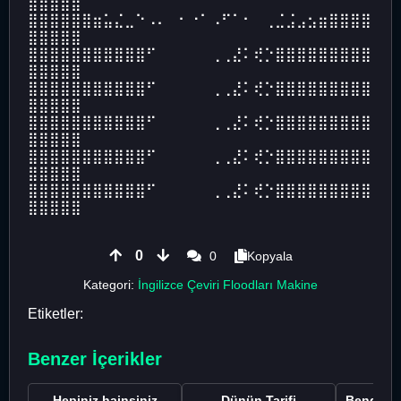
⣿⣿⣿⣿⣿
⣿⣿⣿⣿⣿⣿⣶⣥⣌⣀⠑⠠⠄⠀⠂⠐⠁⠠⠋⠁⠂⠀⢀⣈⣨⣠⣢⣶⣿⣿⣿⣿
⣿⣿⣿⣿⣿
⣿⣿⣿⣿⣿⣿⣿⣿⣿⣿⣿⠋⠀⠀⠀⠀⠀⢀⢀⣜⠅⢞⡑⣿⣿⣿⣿⣿⣿⣿⣿⣿
⣿⣿⣿⣿⣿
⣿⣿⣿⣿⣿⣿⣿⣿⣿⣿⣿⠋⠀⠀⠀⠀⠀⢀⢀⣜⠅⢞⡑⣿⣿⣿⣿⣿⣿⣿⣿⣿
⣿⣿⣿⣿⣿
⣿⣿⣿⣿⣿⣿⣿⣿⣿⣿⣿⠋⠀⠀⠀⠀⠀⢀⢀⣜⠅⢞⡑⣿⣿⣿⣿⣿⣿⣿⣿⣿
⣿⣿⣿⣿⣿
⣿⣿⣿⣿⣿⣿⣿⣿⣿⣿⣿⠋⠀⠀⠀⠀⠀⢀⢀⣜⠅⢞⡑⣿⣿⣿⣿⣿⣿⣿⣿⣿
⣿⣿⣿⣿⣿
⣿⣿⣿⣿⣿⣿⣿⣿⣿⣿⣿⠋⠀⠀⠀⠀⠀⢀⢀⣜⠅⢞⡑⣿⣿⣿⣿⣿⣿⣿⣿⣿
⣿⣿⣿⣿⣿
0
0
Kopyala
Kategori:
İngilizce Çeviri Floodları Makine
Etiketler:
Benzer İçerikler
Hepiniz hainsiniz
Dünün Tarifi