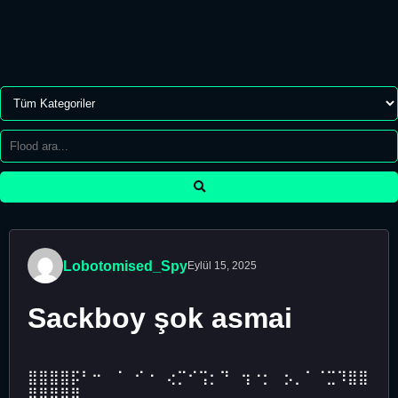
Lobotomised_Spy
Eylül 15, 2025
Sackboy şok asmai
⣿⣿⣿⣿⡯⠃⠒⠀⠈⠀⠊⠐⠀⢔⡉⠊⢩⡂⠙⠀⢲⠐⡂⠀⡢⡀⠁⠈⣉⠹⣿⣿
⣿⣿⣿⣿⣿