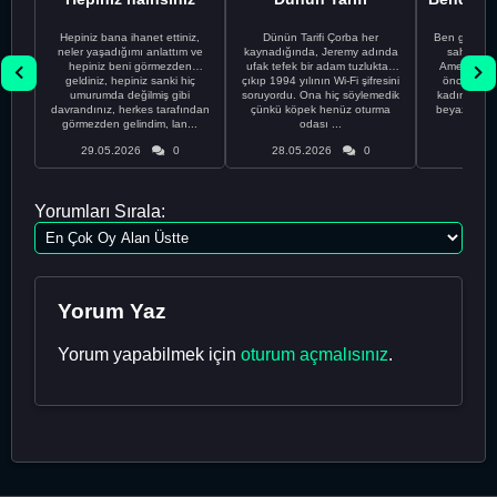
Hepiniz bana ihanet ettiniz,
Dünün Tarifi Çorba her
Ben gururl
neler yaşadığımı anlattım ve
kaynadığında, Jeremy adında
sahip %10
hepiniz beni görmezden
ufak tefek bir adam tuzluktan
Amerikalıyı
geldiniz, hepiniz sanki hiç
çıkıp 1994 yılının Wi-Fi şifresini
önce ünive
umurumda değilmiş gibi
soruyordu. Ona hiç söylemedik
kadınla ta
davrandınız, herkes tarafından
çünkü köpek henüz oturma
beyaz olduğu
görmezden gelindim, lan...
odası ...
bir
29.05.2026
0
28.05.2026
0
28.05
Yorumları Sırala:
Yorum Yaz
Yorum yapabilmek için
oturum açmalısınız
.