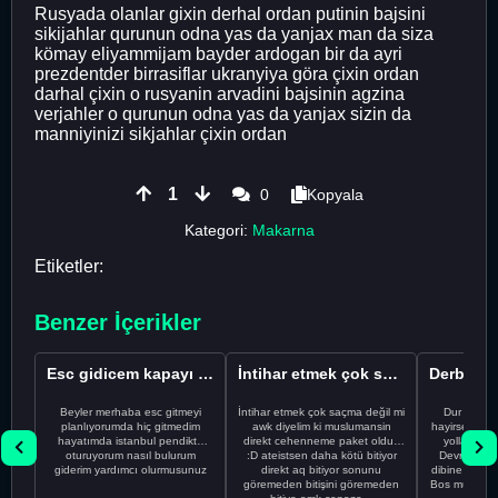
Rusyada olanlar gixin derhal ordan putinin bajsini
sikijahlar qurunun odna yas da yanjax man da siza
kömay eliyammijam bayder ardogan bir da ayri
prezdentder birrasiflar ukranyiya göra çixin ordan
darhal çixin o rusyanin arvadini bajsinin agzina
verjahler o qurunun odna yas da yanjax sizin da
manniyinizi sikjahlar çixin ordan
1
0
Kopyala
Kategori:
Makarna
Etiketler:
Benzer İçerikler
Esc gidicem kapayı koydum
İntihar etmek çok saçma değil mi
Beyler merhaba esc gitmeyi
İntihar etmek çok saçma değil mi
Dur Oğlum
planlıyorumda hiç gitmedim
awk diyelim ki muslumansin
hayirsever bi
hayatımda istanbul pendikte
direkt cehenneme paket oldun
yolla deme
oturuyorum nasıl bulurum
:D ateistsen daha kötü bitiyor
Devrim abi a
giderim yardımcı olurmusunuz
direkt aq bitiyor sonunu
dibine vurdu
göremeden bitişini göremeden
Bos muhabbe