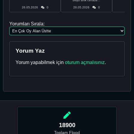
bitiyo amk cenaze...
an
26.05.2026
0
26.05.2026
0
26.05
Yorumları Sırala:
Yorum Yaz
Yorum yapabilmek için
oturum açmalısınız
.
18900
Toplam Flood