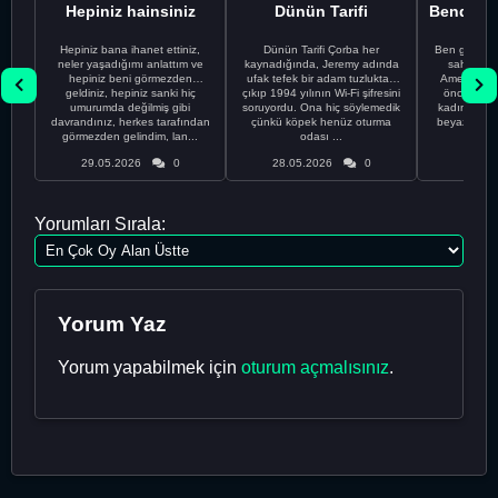
Hepiniz hainsiniz
Dünün Tarifi
Hepiniz bana ihanet ettiniz,
Dünün Tarifi Çorba her
Ben gururl
neler yaşadığımı anlattım ve
kaynadığında, Jeremy adında
sahip %10
hepiniz beni görmezden
ufak tefek bir adam tuzluktan
Amerikalıyı
geldiniz, hepiniz sanki hiç
çıkıp 1994 yılının Wi-Fi şifresini
önce ünive
umurumda değilmiş gibi
soruyordu. Ona hiç söylemedik
kadınla ta
davrandınız, herkes tarafından
çünkü köpek henüz oturma
beyaz olduğu
görmezden gelindim, lan...
odası ...
bir
29.05.2026
0
28.05.2026
0
28.05
Yorumları Sırala:
Yorum Yaz
Yorum yapabilmek için
oturum açmalısınız
.