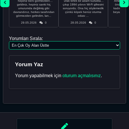
hepiniz beni görmezden
ufak tefek bir adam tuzluktan
Amerikalıyı
geldiniz, hepiniz sanki hiç
çıkıp 1994 yılının Wi-Fi şifresini
önce ünive
umurumda değilmiş gibi
soruyordu. Ona hiç söylemedik
kadınla ta
davrandınız, herkes tarafından
çünkü köpek henüz oturma
beyaz olduğu
görmezden gelindim, lan...
odası ...
bir
29.05.2026
0
28.05.2026
0
28.05
Yorumları Sırala:
Yorum Yaz
Yorum yapabilmek için
oturum açmalısınız
.