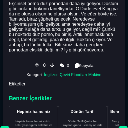
Eşcinsel porno düz pornodan daha iyi geliyor. Dostum
gibi, onların bokunu lanetliyorlar. O Dude evet King ya
da ne olursa olsun ne olursa olsun. Ve eğer böyle ise.
Tam adı, biraz şüpheli gelecek. Neredeyse
biliyormuşum gibi geliyor, ama neredeyse daha iyi
geliyor. Kulağa daha tutkulu geliyor, değil mi? Çünkü
bu noktada düz porno, bu bir iş. Artık lanet hakkında
değil, lanet getirdiği para ile ilgili. Boktan çıkıyor. Ve
ahbap, bu tür bir tutku. Bilirsiniz, daha gençken,
pornodan eksikti, değil mi? İş gibi görünüyordu.
0
0
Kopyala
Kategori:
İngilizce Çeviri Floodları Makine
Etiketler:
Benzer İçerikler
Hepiniz hainsiniz
Dünün Tarifi
Hepiniz bana ihanet ettiniz,
Dünün Tarifi Çorba her
Ben gururl
neler yaşadığımı anlattım ve
kaynadığında, Jeremy adında
sahip %10