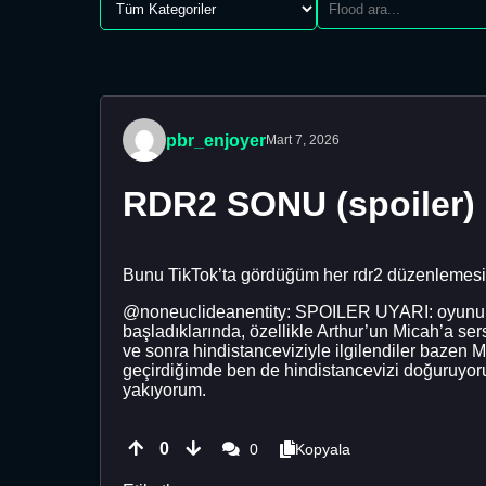
pbr_enjoyer
Mart 7, 2026
RDR2 SONU (spoiler)
Bunu TikTok’ta gördüğüm her rdr2 düzenlemes
@noneuclideanentity: SPOILER UYARI: oyunun son
başladıklarında, özellikle Arthur’un Micah’a s
ve sonra hindistanceviziyle ilgilendiler bazen
geçirdiğimde ben de hindistancevizi doğuruyor
yakıyorum.
0
0
Kopyala