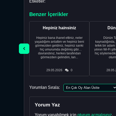
Etiketler:
Benzer İçerikler
Hepiniz hainsiniz
Dünü
Hepiniz bana ihanet ettiniz, neler
Dünün Tarifi Ço
yaşadığımı anlattım ve hepiniz beni
kaynadığında,
görmezden geldiniz, hepiniz sanki
tefek bir adam 
hiç umurumda değilmiş gibi
yılının Wi-Fi şi
davrandınız, herkes tarafından
hiç söylemedi
görmezden gelindim, lan...
oturm
29.05.2026
0
28.05.
Yorumları Sırala:
Yorum Yaz
Yorum yapabilmek için
oturum açmalısınız
.