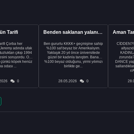
n Tarifi
Benden saklanan yalanı ortaya çıkardıktan sonra eşimden...
rba her
Ben gururlu KKKK+ geçmişine sahip
CİDDEN?!
 Jeremy adında ufak
%100 saf beyaz bir Amerikalıyım.
altyazıd
tuzluktan çıkıp 1994
Yaklaşık 20 yıl önce üniversitede
KADINLA
fresini soruyordu. Ona
güzel bir kadınla tanıştım. Bana
zorunda
k çünkü köpek henüz
%100 beyaz olduğunu, yirmi yılımızı
DANCE yapa
a odası ...
birlikte ge...
sallandıklar
r/
2026
0
28.05.2026
0
28.