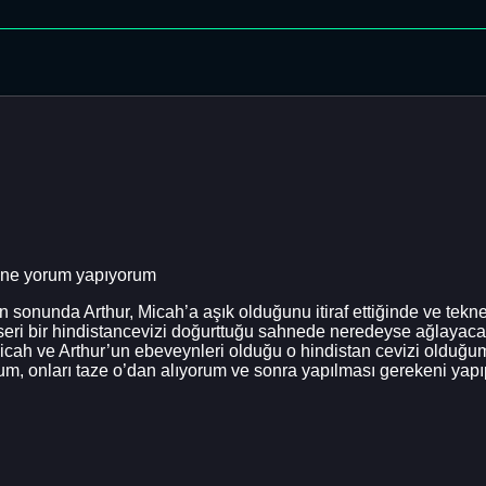
ine yorum yapıyorum
unda Arthur, Micah’a aşık olduğunu itiraf ettiğinde ve tekneye
erseri bir hindistancevizi doğurttuğu sahnede neredeyse ağlaya
 Micah ve Arthur’un ebeveynleri olduğu o hindistan cevizi olduğ
um, onları taze o’dan alıyorum ve sonra yapılması gerekeni yap