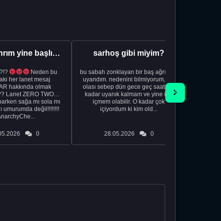
Aman Tanrım yine başlıyoruz..
sarhoş gibi miyim?
?!?
Neden bu
bu sabah zonklayan bir baş ağrısıyla
NSFW sana
aki her lanet mesaj
uyandım. nedenini bilmiyorum, tek
görmek istemi
R hakkında olmak
olası sebep dün gece geç saatlere
acıyorum 
?? Lanet ZERO TWO
kadar uyanık kalmam ve yine içki
bile 
rken sağa mı sola mı
içmem olabilir. O kadar çok
temi
ı umurumda değil!!!!!!!!
içiyordum ki kim old...
düşünc
AnarchyChe...
05.2026
0
28.05.2026
0