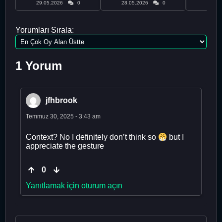
29.05.2026
0
28.05.2026
0
28.05
Yorumları Sırala:
1 Yorum
jfhbrook
Temmuz 30, 2025 - 3:43 am
Context? No I definitely don’t think so
but I
appreciate the gesture
0
Yanıtlamak için oturum açın