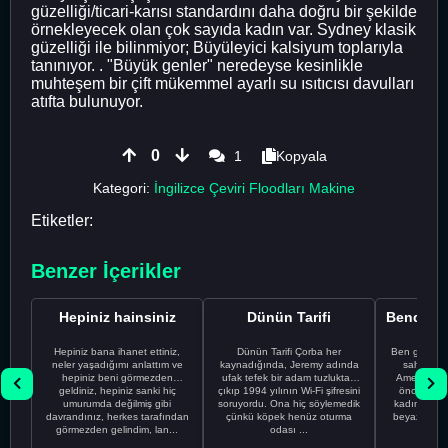
güzelliği/ticari-karısı standardını daha doğru bir şekilde
örnekleyecek olan çok sayıda kadın var. Sydney klasik
güzelliği ile bilinmiyor; Büyüleyici kalsiyum toplarıyla
tanınıyor. . "Büyük genler" neredeyse kesinlikle
muhteşem bir çift mükemmel ayarlı su ısıtıcısı davulları
atıfta bulunuyor.
0
1
Kopyala
Kategori:
İngilizce Çeviri Floodları Makine
Etiketler:
Benzer İçerikler
Hepiniz hainsiniz
Dünün Tarifi
Hepiniz bana ihanet ettiniz,
Dünün Tarifi Çorba her
Ben gururl
neler yaşadığımı anlattım ve
kaynadığında, Jeremy adında
sahip %10
hepiniz beni görmezden
ufak tefek bir adam tuzluktan
Amerikalıyı
geldiniz, hepiniz sanki hiç
çıkıp 1994 yılının Wi-Fi şifresini
önce ünive
umurumda değilmiş gibi
soruyordu. Ona hiç söylemedik
kadınla ta
davrandınız, herkes tarafından
çünkü köpek henüz oturma
beyaz olduğu
görmezden gelindim, lan...
odası ...
bir