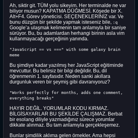
Ah, siktir git. TÜM yolu sikeyim. Her terminalde ne var
biliyor musun? KAPATMA DÜĞMESİ. Köşede bir X.
Alt+F4. Görev yöneticisi. SEÇENEKLERİNİZ var. Ve
bunu düzgün bir şekilde yapmak isteseniz bile,
:q
Google’a ulaşmak kelimenin tam anlamıyla bir saniye
sürüyor. Bu, bu adamlardan herhangi birinin asla vim
kullanmayacağı gerçeğinin yanında.
"JavaScript == vs ===" with some galaxy brain
meme
Bu şimdiye kadar yazılmış her JavaScript eğitiminde
mevcuttur. Bu belirsiz bir bilgi değildir. Bu, dil
öğrenmenin 1. sayfasıdır. Neden sanki akıllara
durgunluk veren bir şeymiş gibi davranıyoruz?
"Works perfectly for months, adds one comment,
everything breaks"
HAYIR DEĞİL. YORUMLAR KODU KIRMAZ.
BİLGİSAYARLAR BU ŞEKİLDE ÇALIŞMAZ. Berbat
bir esolang diliyle yazmadığınız sürece yorumlar
dikkate alınmaz. Bu tam anlamıyla gerçekleşemez.
Bunlar şimdilik aklıma gelen örnekler. Ama hepsi