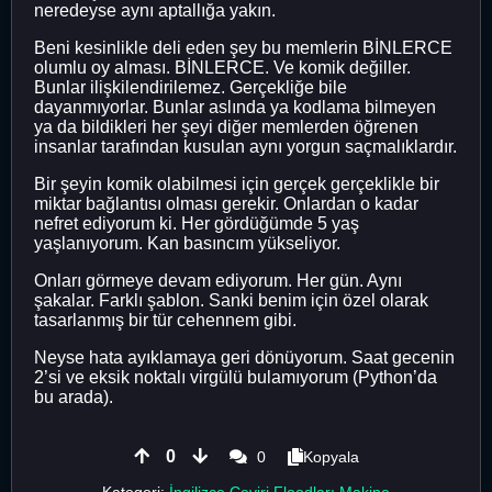
neredeyse aynı aptallığa yakın.
Beni kesinlikle deli eden şey bu memlerin BİNLERCE
olumlu oy alması. BİNLERCE. Ve komik değiller.
Bunlar ilişkilendirilemez. Gerçekliğe bile
dayanmıyorlar. Bunlar aslında ya kodlama bilmeyen
ya da bildikleri her şeyi diğer memlerden öğrenen
insanlar tarafından kusulan aynı yorgun saçmalıklardır.
Bir şeyin komik olabilmesi için gerçek gerçeklikle bir
miktar bağlantısı olması gerekir. Onlardan o kadar
nefret ediyorum ki. Her gördüğümde 5 yaş
yaşlanıyorum. Kan basıncım yükseliyor.
Onları görmeye devam ediyorum. Her gün. Aynı
şakalar. Farklı şablon. Sanki benim için özel olarak
tasarlanmış bir tür cehennem gibi.
Neyse hata ayıklamaya geri dönüyorum. Saat gecenin
2’si ve eksik noktalı virgülü bulamıyorum (Python’da
bu arada).
0
0
Kopyala
Kategori:
İngilizce Çeviri Floodları Makine