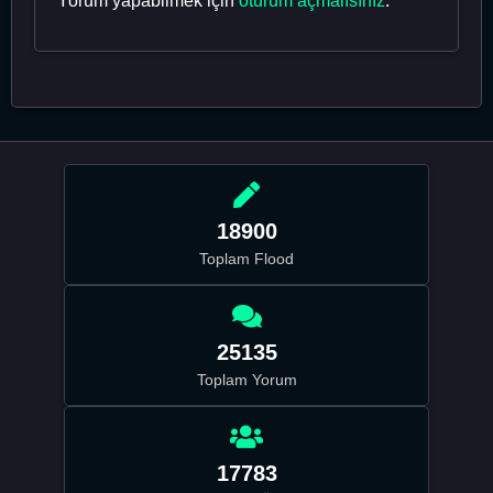
Yorum yapabilmek için
oturum açmalısınız
.
18900
Toplam Flood
25135
Toplam Yorum
17783