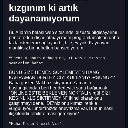
kızgınım ki artık
dayanamıyorum
Bu Allah’ın belası web sitesinde, dizüstü bilgisayarımı
pencereden dışarı atmayı mem programlamaktan daha
fazla istememi sağlayan hiçbir şey yok. Kaynayan,
mantıksız bir nefretten bahsediyorum.
"Spent 6 hours debugging, it was a missing
semicolon haha"
BUNU SİZE HEMEN SÖYLEMEYEN HANGİ
KAHRAMAN DERLEYİCİYİ KULLANIYORSUNUZ?
Bana göster. Makbuz istiyorum. Zamanın
başlangıcından beri her derleyici sana bağıracak
"ONLINE 23’TE BEKLENEN NOKTALI virgül SİZİ
KESİNLİKLE SİKTİRMEYİN" ikinci olarak onu
çalıştırmayı dene. IDE’niz onu kırmızı renkle
vurguluyor. Linter’inizde anevrizma var. Bunun nasıl
ilişkilendirilebilir olması gerekiyor?
"Haha I can't exit Vim"