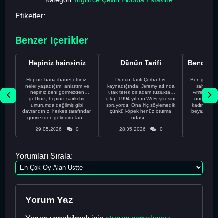
Etiketler:
Benzer İçerikler
Hepiniz hainsiniz
Dünün Tarifi
Hepiniz bana ihanet ettiniz,
Dünün Tarifi Çorba her
Ben gururl
neler yaşadığımı anlattım ve
kaynadığında, Jeremy adında
sahip %10
hepiniz beni görmezden
ufak tefek bir adam tuzluktan
Amerikalıyı
geldiniz, hepiniz sanki hiç
çıkıp 1994 yılının Wi-Fi şifresini
önce ünive
umurumda değilmiş gibi
soruyordu. Ona hiç söylemedik
kadınla ta
davrandınız, herkes tarafından
çünkü köpek henüz oturma
beyaz olduğu
görmezden gelindim, lan...
odası ...
bir
29.05.2026
0
28.05.2026
0
28.05
Yorumları Sırala:
Yorum Yaz