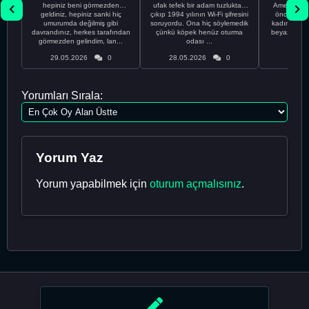
hepiniz beni görmezden
ufak tefek bir adam tuzluktan
Amerikalıyı
geldiniz, hepiniz sanki hiç
çıkıp 1994 yılının Wi-Fi şifresini
önce ünive
umurumda değilmiş gibi
soruyordu. Ona hiç söylemedik
kadınla ta
davrandınız, herkes tarafından
çünkü köpek henüz oturma
beyaz olduğu
görmezden gelindim, lan...
odası ...
bir
29.05.2026
0
28.05.2026
0
28.05
Yorumları Sırala:
Yorum Yaz
Yorum yapabilmek için
oturum açmalısınız
.