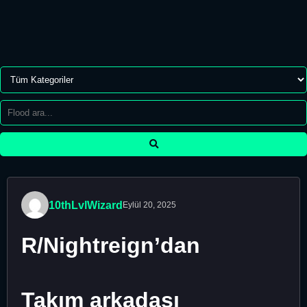
10thLvlWizard
Eylül 20, 2025
R/Nightreign’dan
Takım arkadaşı