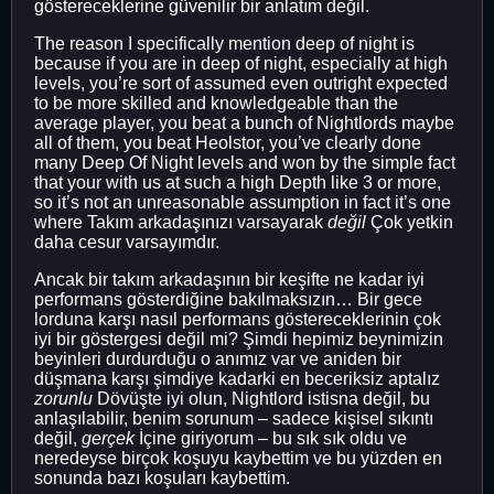
göstereceklerine güvenilir bir anlatım değil.
The reason I specifically mention deep of night is
because if you are in deep of night, especially at high
levels, you’re sort of assumed even outright expected
to be more skilled and knowledgeable than the
average player, you beat a bunch of Nightlords maybe
all of them, you beat Heolstor, you’ve clearly done
many Deep Of Night levels and won by the simple fact
that your with us at such a high Depth like 3 or more,
so it’s not an unreasonable assumption in fact it’s one
where Takım arkadaşınızı varsayarak
değil
Çok yetkin
daha cesur varsayımdır.
Ancak bir takım arkadaşının bir keşifte ne kadar iyi
performans gösterdiğine bakılmaksızın… Bir gece
lorduna karşı nasıl performans göstereceklerinin çok
iyi bir göstergesi değil mi? Şimdi hepimiz beynimizin
beyinleri durdurduğu o anımız var ve aniden bir
düşmana karşı şimdiye kadarki en beceriksiz aptalız
zorunlu
Dövüşte iyi olun, Nightlord istisna değil, bu
anlaşılabilir, benim sorunum – sadece kişisel sıkıntı
değil,
gerçek
İçine giriyorum – bu sık sık oldu ve
neredeyse birçok koşuyu kaybettim ve bu yüzden en
sonunda bazı koşuları kaybettim.