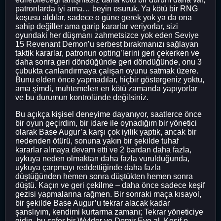
patronlarda iyi ama… beyin osuruk. Ya kötü bir RNG
koşusu aldılar, sadece o güne gerek yok ya da ona
sahip değiller ama garip kararlar veriyorlar, sizi
oyundaki her düşmanı zahmetsizce yok eden Seviye
15 Revenant Demon’u serbest bırakmanızı sağlayan
taktik kararlar, patronun opting’lerini geri çekerken ve
daha sonra geri döndüğünde geri döndüğünde, onu 3
çubukta canlandırmaya çalışan oyunu satmak üzere.
Bunu elden önce yapmadılar, hiçbir göstergeniz yoktu,
ama şimdi, muhtemelen en kötü zamanda yapıyorlar
ve bu durumun kontrolünde değilsiniz.
Bu açıkça kişisel deneyime dayanıyor, saatlerce önce
bir oyun geçirdim, bir idare ile oynadığım bir yönetici
olarak Base Augur’a karşı çok iyilik yaptık, ancak bir
nedenden ötürü, sonuna yakın bir şekilde tuhaf
kararlar almaya devam etti ve 2 bardan daha fazla,
uykuya neden olmaktan daha fazla vurulduğunda,
uykuya çarpmayı reddettiğinde daha fazla
düştüğünden hemen sonra düştükten hemen sonra
düştü. Kaçın ve geri çekilme – daha önce sadece keşif
gezisi yapmalarına rağmen. Bir sonraki maça kısayol,
bir şekilde Base Augur’u tekrar alacak kadar
şanslıyım, kendimi kurtarma zamanı; Tekrar yöneticiye
gidin, bu sefer bir Wylder ve Demir Eye al. Keşif o