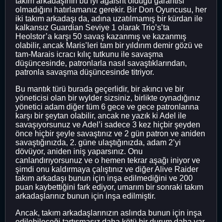
takım arkadaşının bu iyi agaisnt olduğu garantisi
olmadığını hatırlamanız gerekir. Bir Don Oyuncusu, her
iki takım arkadaşı da, adına uzatılmamış bir kürdan ile
kalkansız Guardian Seviye 1 olarak Trio’s’ta
Heolstor’a karşı 50 savaş kazanmış ve kazanmış
olabilir, ancak Maris’leri tam bir yıldırım demir gözü ve
tam-Marais icracı kılıç tutkunu ile savaşma
düşüncesinde, patronlarla nasıl savaştıklarından,
patronla savaşma düşüncesinde titriyor.
Bu mantık türü burada geçerlidir, bir akıncı ve bir
yöneticisi olan bir wylder sizsiniz, birlikte oynadığınız
yönetici adam diğer tüm 6 gece ve gece patronlarına
karşı bir şeytan olabilir, ancak ne yazık ki Adel ile
savaşıyorsunuz ve Adel’i sadece 3 kez hiçbir şeyden
önce hiçbir şeyle savaştınız ve 2 gün patron ve aniden
savaştığınızda, 2. güne ulaştığınızda, adam 2’yi
dövüyor, aniden iniş yaparsınız. Onu
canlandırıyorsunuz ve o hemen tekrar aşağı iniyor ve
şimdi onu kaldırmaya çalıştınız ve diğer Alive Raider
takım arkadaşı bunun için inşa edilmediğini ve 200
puan kaybettiğini fark ediyor, umarım bir sonraki takım
arkadaşlarınız bunun için inşa edilmiştir.
Ancak, takım arkadaşlarınızın aslında bunun için inşa
edilebileceği tartışmasız daha kötü bir durum daha var,