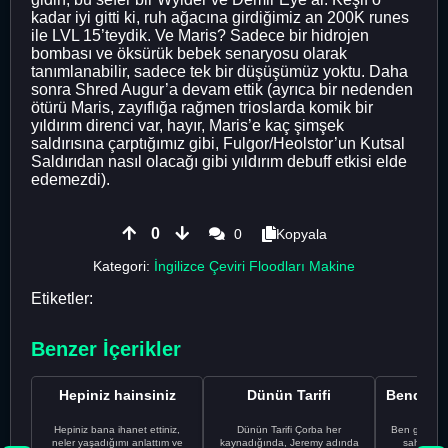
kadar iyi gitti ki, ruh ağacına girdiğimiz an 200K runes
ile LVL 15’teydik. Ve Maris? Sadece bir hidrojen
bombası ve öksürük bebek senaryosu olarak
tanımlanabilir, sadece tek bir düşüşümüz yoktu. Daha
sonra Shred Augur’a devam ettik (ayrıca bir nedenden
ötürü Maris, zayıflığa rağmen trioslarda komik bir
yıldırım direnci var, hayır, Maris’e kaç şimşek
saldırısına çarptığımız gibi, Fulgor/Heolstor’un Kutsal
Saldırıdan nasıl olacağı gibi yıldırım debuff etkisi elde
edemezdi).
0
0
Kopyala
Kategori:
İngilizce Çeviri Floodları Makine
Etiketler:
Benzer İçerikler
Hepiniz hainsiniz
Dünün Tarifi
Hepiniz bana ihanet ettiniz,
Dünün Tarifi Çorba her
Ben gururl
neler yaşadığımı anlattım ve
kaynadığında, Jeremy adında
sahip %10