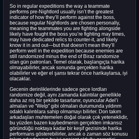
So in regular expeditions the way a teammate
performs pre-Nightlord usually isn’t the greatest
indicator of how they’ll perform against the boss,
because regular Nightlords are chosen personally,
meaning the teammates you are fighting alongside
likely have fought the boss you’re fighting may times,
may have dedicated relics to counter-it, and likely
know it in and out—but that doesn’t mean they’ll
perform well in the expedition because enemies are
still randomized minus the end of Biraz randomize
olan gün patronları. Temel olarak, başlangıçta harika
olmayabilirler, ancak sonunda gerçekten harika
olabilirler ve eğer el şansı tekrar önce harikaylarsa, iyi
olacaklar.
Gecenin derinliklerinde sadece gece lordları
randomize değil, aynı zamanda kalıntılar genellikle
daha az niş bir şekilde tasarlanır, oyuncular Adel’i
almaları ve “Welp” gibi olmaları durumunda yıldırım
odaklı kalıntılara sahip olmamayı bilirler. Don takım
arkadaşları muhtemelen doğal olarak çok yeteneklidir,
bu yüzden bazen kaybedmenin gerçekten imkansız
göründüğü noktaya kadar bir keşif gezisinde harika
performans gösterebilirler, ancak o zaman söz konusu