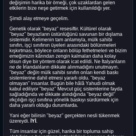
değişimin harika bir örneği, çok uzaklardan gelen
etkilerin bize neşe getirmek için kullanıldığı yer.
Şimdi alay etmeye geçelim.
Genetik olarak "beyaz" resesiftir. Kültürel olarak
"beyaz" beyazların üstünlüğünü savunan bir dışlama
sistemidir. Kelimenin tam anlamıyla, mülk sahibi
sınıfın, işçi sınıfının üyeleri arasındaki bölünmeleri
kışkırtması, böylece onların bölüp fethetmeleri ve bizim
emeğimizin kârından zengin kalmaları daha kolay
olsun diye bir yöntem olarak icat edildi. Ne İtalyanların
ne de İrlandalıların dikkate alınmadığını unutmayın.
"beyaz"
değin
mülk sahibi sınıfın onları kendi baskı
sistemlerine dahil etmesi yararlı oldu. "beyaz
olmayan" insanlar. Bugün bile hâlâ Yahudi olmak
kabul ediliyor "beyaz" Mevcut güç sistemlerine fayda
sağladığında ve dikkate alındığında "beyaz değil"
ırkçılığın işçi sınıfına yönelik baskıyı sürdürmek için
daha yararlı olduğu durumlarda.
Yani eğer bilirsin "beyaz" gerçekten nesli tükenmek
üzereydi.
İYİ
.
Tüm insanlar için güzel, harika bir topluma sahip