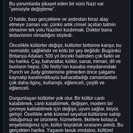
Bu yorumlarda şikayet eden bir sürü Nazi var
"yenisiyle değiştirme".
O halde, bazı gerçeklere ve ardından biraz alay
etmeye zaman var, çünkü artık cinsel açıdan tatmin
olmamın tek yolu Nazileri kızdırmak. Doktor bana
tedavisinin olmadığını söyledi.
Öncelikle kültürler değişir, kültürler birbirine karışır, bu
normaldir, sağlıklıdır ve kötü bir şey değildir. Bugünkü
Britanya Adaları, 500 yıl önceki halinden çok farklı ve
bu harika. Çay, baharatlar, kültür, sanat, mimari, dil ve
bunların hepsi, Ole Nelly’nin kasaba meydanındaki
Punch ve Judy gösterisine gitmeden önce şalgamı
kaynatıp karahindibayla baharatladığı zamanlardan
çok daha ilginç, kullanışlı, eğlenceli, çeşitli ve
eğlenceli.
Durgunlaşan kültürler yok olur. Bir kültür canlı
kalabilmek, canlı kalabilmek, değişen, modern bir
çevreye katılabilmek için değişir, uyum sağlar, büyür,
gelişir. Özellikle artık küresel seyahat kültürüne sahip
olduğumuz ve ürünlere, hizmetlere, fikirlere kolayca
erişebildiğimiz için,
kültür
büyüklük sıralarını artırdı. Bu
gerçekten harika. Yaşasın tavuk vindaloo, kültürel