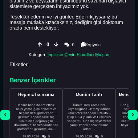
olabiliriz ve beyazların üstünlüğünü savunan dışlayıcı
sistemlere gerçekten ihtiyacımız yok.
Teşekkür ederim ve iyi günler. Eğer ırkçıysanız bu
mesaja mutlaka kızacaksınız, dediğim gibi doktorum
orada beni destekliyor.
0
0
Kopyala
Kategori:
İngilizce Çeviri Floodları Makine
Etiketler:
Benzer İçerikler
Hepiniz hainsiniz
Dünün Tarifi
Hepiniz bana ihanet ettiniz,
Dünün Tarifi Çorba her
Ben gururl
neler yaşadığımı anlattım ve
kaynadığında, Jeremy adında
sahip %10
hepiniz beni görmezden
ufak tefek bir adam tuzluktan
Amerikalıyı
geldiniz, hepiniz sanki hiç
çıkıp 1994 yılının Wi-Fi şifresini
önce ünive
umurumda değilmiş gibi
soruyordu. Ona hiç söylemedik
kadınla ta
davrandınız, herkes tarafından
çünkü köpek henüz oturma
beyaz olduğu
görmezden gelindim, lan...
odası ...
bir
29.05.2026
0
28.05.2026
0
28.05