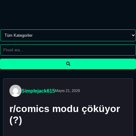
Simplejack615
Mayıs 21, 2026
r/comics modu çöküyor
(?)