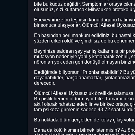
bile bu kuduz değildir. Semptomlar ortaya çık
ölüsünüz, sizi kurtaracak Milwaukee protokolü y
Ebeveyninize bu teşhisin konulduğunu hatırlıyors
bir sonuca ulaşıyorlar. Ölümcül Ailesel Uykusuzl
En başından beri mahkum edildiniz, bu hastalı
yüzden erken öldü ve şimdi siz de bu cehennem
Beyninize saldıran şey yanlış katlanmış bir prote
mutasyon nedeniyle yanlış katlanarak zehirli, s
nöronları yok eden geri dönüşü olmayan bir zincir
Dediğimde biliyorsun "Prionlar stabildir"? Bu y
dayanabilirler, parçalanamazlar, ışınlanamazlar
derecedir.
Ölümcül Ailesel Uykusuzluk özellikle talamusa 
Bu pislik hemen öldürmüyor bile. Tamamen ki
aktif olarak rahatsız edebilir ve bir kez ortaya
tam psikoza girmenin sadece 48-72 saat sü
Bu noktada ölüm gerçekten de kolay çıkış yoludu
Daha da kötü kısmını bilmek ister misin? Az önce 