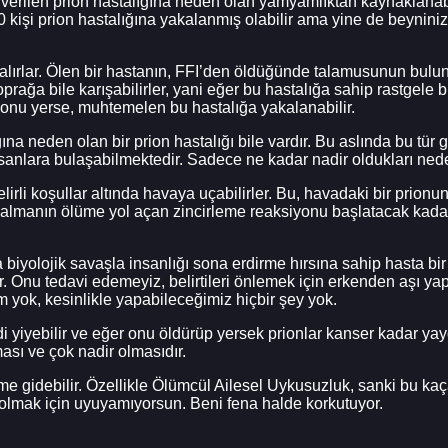
dı verilen prion hastalığına neden olan yamyamlıktan kaynaklan
şi prion hastalığına yakalanmış olabilir ama yine de beyniniz 
 kalırlar. Ölen bir hastanın, FFI’den öldüğünde talamusunun bul
ağa bile karışabilirler, yani eğer bu hastalığa sahip rastgele b
up onu yerse, muhtemelen bu hastalığa yakalanabilir.
a neden olan bir prion hastalığı bile vardır. Bu aslında bu tür gey
insanlara bulaşabilmektedir. Sadece ne kadar nadir oldukları nede
elirli koşullar altında havaya uçabilirler. Bu, havadaki bir prion
manın ölüme yol açan zincirleme reaksiyonu başlatacak kadar ö
iyolojik savaşla insanlığı sona erdirme hırsına sahip hasta bir 
 Onu tedavi edemeyiz, belirtileri önlemek için erkenden aşı yapa
 yok, kesinlikle yapabileceğimiz hiçbir şey yok.
i yiyebilir ve eğer onu öldürüp yersek prionlar kanser kadar yaygı
sı ve çok nadir olmasıdır.
me gidebilir. Özellikle Ölümcül Ailesel Uykusuzluk, sanki bu k
olmak için uyuyamıyorsun. Beni fena halde korkutuyor.