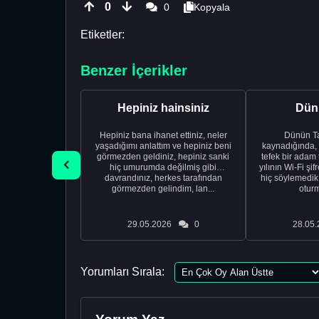
0
0
Kopyala
Etiketler:
Benzer İçerikler
Hepiniz hainsiniz
Dünü
Hepiniz bana ihanet ettiniz, neler
Dünün Tarifi Ço
yaşadığımı anlattım ve hepiniz beni
kaynadığında,
görmezden geldiniz, hepiniz sanki
tefek bir adam 
hiç umurumda değilmiş gibi
yılının Wi-Fi şi
davrandınız, herkes tarafından
hiç söylemedi
görmezden gelindim, lan...
oturm
29.05.2026
0
28.05.
Yorumları Sırala: