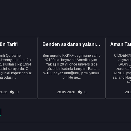
n Tarifi
Benden saklanan yalanı ortaya çıkardıktan sonra eşimden...
rba her
Ben gururlu KKKK+ geçmişine sahip
CİDDEN?!
 Jeremy adında ufak
%100 saf beyaz bir Amerikalıyım.
altyazıd
tuzluktan çıkıp 1994
Yaklaşık 20 yıl önce üniversitede
KADINLA
fresini soruyordu. Ona
güzel bir kadınla tanıştım. Bana
zorunda
k çünkü köpek henüz
%100 beyaz olduğunu, yirmi yılımızı
DANCE yapa
a odası ...
birlikte ge...
sallandıklar
r/
2026
0
28.05.2026
0
28.