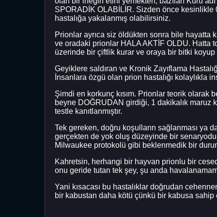
olan bir ineğin etini yemekten, bazıları Kuru a
SPORADİK OLABİLİR. Sizden önce kesinlikle 0 ki
hastalığa yakalanmış olabilirsiniz.
Prionlar ayrıca siz öldükten sonra bile hayatta
ve oradaki prionlar HALA AKTİF OLDU. Hatta topr
üzerinde bir çiftlik kurar ve oraya bir bitki koy
Geyiklere saldıran ve Kronik Zayıflama Hastalığın
İnsanlara özgü olan prion hastalığı kolaylıkla 
Şimdi en korkunç kısım. Prionlar teorik olarak b
beyne DOĞRUDAN girdiği, 1 dakikalık maruz kal
testle kanıtlanmıştır.
Tek gereken, doğru koşulların sağlanması ya da b
gerçekten de yok oluş düzeyinde bir senaryodur.
Milwaukee protokolü gibi beklenmedik bir durum
Kahretsin, herhangi bir hayvan prionlu bir cesed
onu geride tutan tek şey, şu anda havalanamama
Yani kısacası bu hastalıklar doğrudan cehenne
bir kabustan daha kötü çünkü bir kabusa sahip 