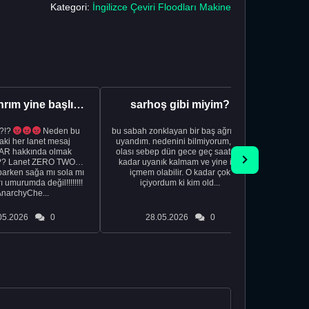
Kategori:
İngilizce Çeviri Floodları Makine
Aman Tanrım yine başlıyoruz..
sarhoş gibi miyim?
?!?
Neden bu
bu sabah zonklayan bir baş ağrısıyla
NSFW sana
aki her lanet mesaj
uyandım. nedenini bilmiyorum, tek
görmek istemi
R hakkında olmak
olası sebep dün gece geç saatlere
acıyorum 
?? Lanet ZERO TWO
kadar uyanık kalmam ve yine içki
bile 
rken sağa mı sola mı
içmem olabilir. O kadar çok
temi
ı umurumda değil!!!!!!!!
içiyordum ki kim old...
düşünc
AnarchyChe...
05.2026
0
28.05.2026
0