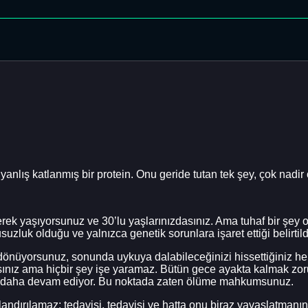
yanlış katlanmış bir protein. Onu geride tutan tek şey, çok nadir 
erek yaşıyorsunuz ve 30’lu yaşlarınızdasınız. Ama tuhaf bir şey 
luk olduğu ve yalnızca genetik sorunlara işaret ettiği belirtild
 dönüyorsunuz, sonunda uykuya dalabileceğinizi hissettiğiniz he
rsınız ama hiçbir şey işe yaramaz. Bütün gece ayakta kalmak z
n daha devam ediyor. Bu noktada zaten ölüme mahkumsunuz.
andırılamaz; tedavisi, tedavisi ve hatta onu biraz yavaşlatmanı