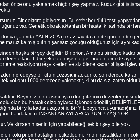
madan önce onu yakalamak hiçbir şey yapmaz. Kuduz gibi istis
oktur.
unuz. Bir doktora gidiyorsun. Bu sefer her türlü testi yapıyorlar
uğunuz var. Genetik olarak aktarılan bir hastalık, aslında bir lan
k dünya çapında YALNIZCA çok az sayıda ailede görülen bir gene
e maruz kalmış birinin şanssız çocuğu olduğunuz için aynı kad
inden başka bir şey değildir. Bir prion. Ama bu şimdiye kadar sahi
on derece kararlı bir şekle dönüşen, diğer proteinlerin de aynı
leme reaksiyonu teşvik eden ve siz ölene kadar bilişsel işlevlerin
üzden neredeyse bir ölüm cezasıdırlar, çünkü son derece kararlı
, tek yol onu 1000 derecede yakmaktır, ki bu da sizi zaten öldür
saldırır. Beyninizin bu kısmı uyku döngülerinin düzenlenmesind
n dolu olan bu hastalık size aylarca işkence edebilir, BELİ
 çıktığında bir yıla kadar uzayabilir. Bir YIL boyunca uyumadığın
rdüğünü hatırlatayım. İNSANLAR AYLARCA BUNU YAŞIYOR.
r. Ve kimsenin senin için yapabileceği tek bir şey bile yok.
en kötü prion hastalığını etiketledim. Prion hastalıklarının çok d