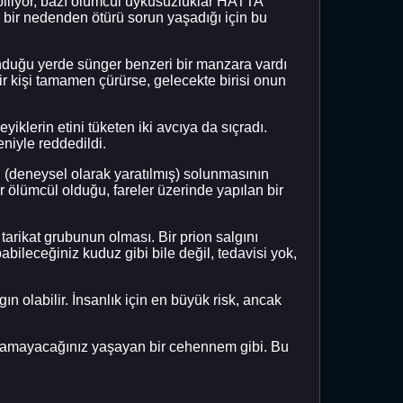
abiliyor, bazı ölümcül uykusuzluklar HATTA
bir nedenden ötürü sorun yaşadığı için bu
unduğu yerde sünger benzeri bir manzara vardı
ir kişi tamamen çürürse, gelecekte birisi onun
iklerin etini tüketen iki avcıya da sıçradı.
niyle reddedildi.
un (deneysel olarak yaratılmış) solunmasının
lümcül olduğu, fareler üzerinde yapılan bir
tarikat grubunun olması. Bir prion salgını
bileceğiniz kuduz gibi bile değil, tedavisi yok,
n olabilir. İnsanlık için en büyük risk, ancak
açamayacağınız yaşayan bir cehennem gibi. Bu