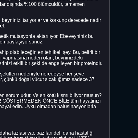
nalar dışında %100 ölümcüldür, tamamen
, beyninizi tarıyorlar ve korkunç derecede nadir
et.
tik mutasyonla aktarılıyor. Ebeveyniniz bu
eri paylaşıyorsunuz.
p olabileceğin en tehlikeli şey. Bu, belirli bir
sını yapmasına neden olan, beyninizdeki
izi etkili bir şekilde engelleyen bir proteindir.
 şekilleri nedeniyle neredeyse her şeye
ür, çünkü doğal vücut sıcaklığımız sadece 37
en sorumludur. Ve en kötü kısmı biliyor musun?
RTİLER GÖSTERMEDEN ÖNCE BİLE tüm hayatınızı
ızı hayal edin. Uyku olmadan halüsinasyonlarla
aha fazlası var, bazıları deli dana hastalığı