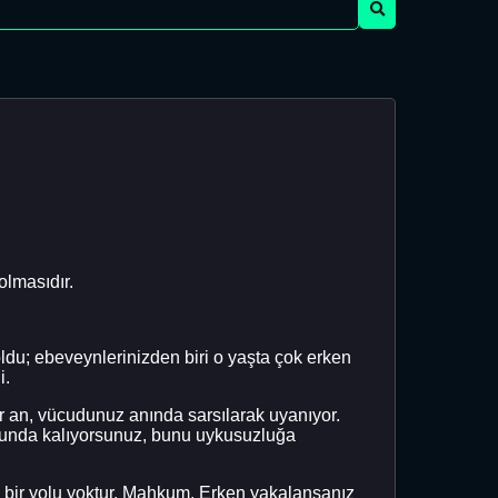
olmasıdır.
oldu; ebeveynlerinizden biri o yaşta çok erken
i.
r an, vücudunuz anında sarsılarak uyanıyor.
orunda kalıyorsunuz, bunu uykusuzluğa
n bir yolu yoktur. Mahkum. Erken yakalansanız