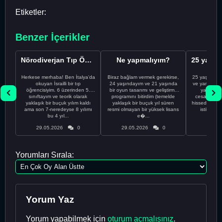
Etiketler:
Benzer İçerikler
Nörodiverjan Tıp Öğrencisi Yeni Bir Yol Arıyor
Ne yapmalıyım?
Herkese merhaba! Ben İtalya'da
Biraz bağlam vermek gerekirse,
25 yaşındayı
okuyan İsrailli bir tıp
24 yaşındayım ve 21 yaşında
ve yanlış kar
öğrencisiyim. 6 üzerinden 5.
bir oyun tasarımı ve geliştirme
yapmadı
sınıftayım ve teorik olarak
programını bitirdim (temelde
cesaretimin 
yaklaşık bir buçuk yılım kaldı
yaklaşık bir buçuk yıl süren
hissediyorum.
ama son 7-neredeyse 8 yılımı
resmi olmayan bir yüksek lisans
istikrarsız
bu 4 yıl...
e�...
29.05.2026
0
29.05.2026
0
29.05
Yorumları Sırala:
Yorum Yaz
Yorum yapabilmek için
oturum açmalısınız
.