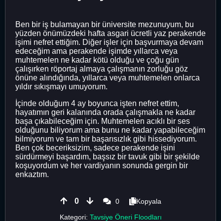
Ben bir iş bulamayan bir üniversite mezunuyum, bu
yüzden önümüzdeki hafta asgari ücretli yaz perakende
işimi nefret ettiğim. Diğer işler için başvurmaya devam
edeceğim ama perakende işimde yıllarca veya
muhtemelen ne kadar kötü olduğu ve çoğu gün
çalışırken röportaj almaya çalışmanın zorluğu göz
önüne alındığında, yıllarca veya muhtemelen onlarca
yıldır sıkışmayı umuyorum.
İçinde olduğum 4 ay boyunca işten nefret ettim,
hayatımın geri kalanında orada çalışmakla ne kadar
başa çıkabileceğim için. Muhtemelen acıklı bir ses
olduğunu biliyorum ama bunu ne kadar yapabileceğim
bilmiyorum ve tam bir başarısızlık gibi hissediyorum.
Ben çok beceriksizim, sadece perakende işini
sürdürmeyi başardım, başsız bir tavuk gibi bir şekilde
koşuyordum ve her vardiyanın sonunda gergin bir
enkaztım.
0
0
Kopyala
Kategori:
Tavsiye Öneri Floodları