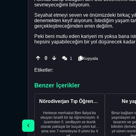
sevmeyeceğimi biliyorum.
Seyahat etmeyi seven ve önümüzdeki birkaç yıl 
denemekten keyif alıyorum. İstediğim yaşam tarz
gerçekleştireceğimden emin değilim.
Peki beni mutlu eden kariyeri mi yoksa bana is
hepsini yapabileceğim bir yol düşünecek kadar 
0
1
Kopyala
Etiketler:
Benzer İçerikler
Nörodiverjan Tıp Öğrencisi Yeni Bir Yol Arıyor
Ne ya
Herkese merhaba! Ben İtalya'da
Biraz bağlam v
okuyan İsrailli bir tıp öğrencisiyim. 6
yaşındayım ve 
üzerinden 5. sınıftayım ve teorik
tasarımı ve ge
olarak yaklaşık bir buçuk yılım kaldı
bitirdim (temel
ama son 7-neredeyse 8 yılımı bu 4
yıl süren resm
yıl...
lis