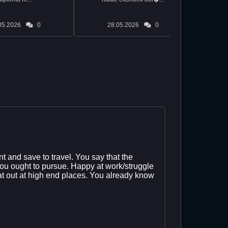
05.2026
0
28.05.2026
0
nt and save to travel. You say that the
 you ought to pursue. Happy at work/struggle
eat out at high end places. You already know