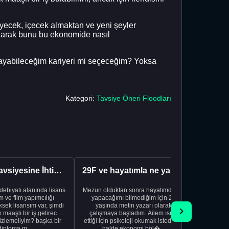
iyecek, içecek almaktan ve yeni şeyler
 olarak bunu bu ekonomide nasıl
aşayabileceğim kariyeri mi seçeceğim? Yoksa
Kategori:
Tavsiye Öneri Floodları
Kariyer Tavsiyesine İhtiyacınız Var
29F ve hayatımla ne yapacağımı bilmiyorum
edebiyatı alanında lisans
Mezun olduktan sonra hayatımda ne
Yeni bir
 ve film yapımcılığı
yapacağımı bilmediğim için 20
vardiya. 
sek lisansım var, şimdi
yaşında metin yazarı olarak
Hs'den
maaşlı bir iş getirecek
çalışmaya başladım. Ailem ısrar
taşınd
izlemeliyim? başka bir
ettiği için psikoloji okumak istediğim
zamanlar
diploma m...
halde ekonomi böl�...
otel