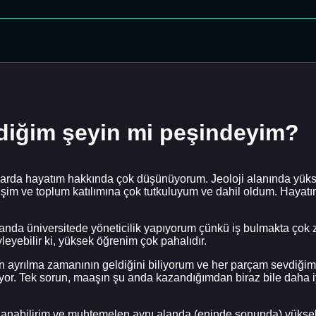
diğim şeyin mi peşindeyim?
nlarda hayatım hakkında çok düşünüyorum. Jeoloji alanında yü
işim ve toplum katılımına çok tutkuluyum ve dahil oldum. Hayat
da üniversitede yöneticilik yapıyorum çünkü iş bulmakta çok zo
eyebilir ki, yüksek öğrenim çok pahalıdır.
 ayrılma zamanının geldiğini biliyorum ve her parçam sevdiğim
or. Tek sorun, maaşın şu anda kazandığımdan biraz bile daha i
anabilirim ve muhtemelen aynı alanda (eninde sonunda) yüksek m