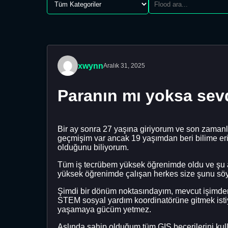
xwynn
Aralık 31, 2025
Paranın mı yoksa sev
Bir ay sonra 27 yaşına giriyorum ve son zama
geçmişim var ancak 19 yaşımdan beri bilime er
olduğunu biliyorum.
Tüm iş tecrübem yüksek öğrenimde oldu ve şu an
yüksek öğrenimde çalışan herkes size şunu söyl
Şimdi bir dönüm noktasındayım, mevcut işimden
STEM sosyal yardım koordinatörüne gitmek istiy
yaşamaya gücüm yetmez.
Aslında sahip olduğum tüm GIS becerilerini kull