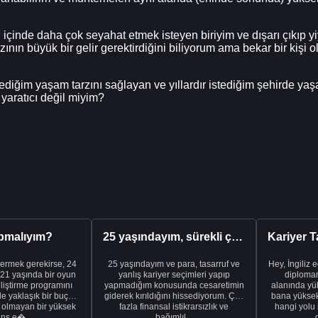
içinde daha çok seyahat etmek isteyen biriyim ve dışarı çıkıp y
ının büyük bir gelir gerektirdiğini biliyorum ama bekar bir kişi
tediğim yaşam tarzını sağlayan ve yıllardır istediğim şehirde y
yaratıcı değil miyim?
pmalıyım?
25 yaşındayım, sürekli çalışıyorum ve hâlâ maddi a...
ermek gerekirse, 24
25 yaşındayım ve para, tasarruf ve
Hey, İngiliz 
21 yaşında bir oyun
yanlış kariyer seçimleri yapıp
diplomam
liştirme programını
yapmadığım konusunda cesaretimin
alanında yük
de yaklaşık bir buçuk
giderek kırıldığını hissediyorum. Çok
bana yüksek 
i olmayan bir yüksek
fazla finansal istikrarsızlık ve
hangi yolu 
ans e�...
bağımlıl...