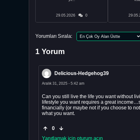
29.05.2026
0
29.05.
Yorumları Sırala:
1 Yorum
Delicious-Hedgehog39
Aralık 31, 2025 - 5:42 am
Can you still live the life you want without l
lifestyle you want requires a great income…s
financially (or maybe not if you choose to no
what you want.
0
Yanıtlamak için oturum açın