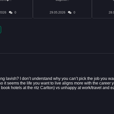
2026
0
29.05.2026
0
28.
iving lavish? I don’t understand why you can’t pick the job you wa
o it seems the life you want to live aligns more with the career
t book hotels at the ritz Carlton) vs unhappy at work/travel and 