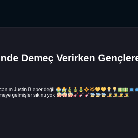
de Demeç Verirken Gençlere
canım Justin Bieber değil
eye gelmişler sıkıntı yok