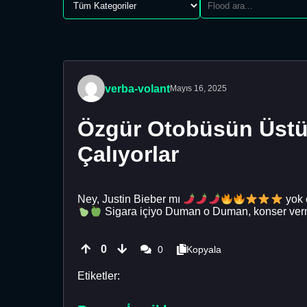
verba-volant
Mayıs 16, 2025
Özgür Otobüsün Üstün
Çalıyorlar
Ney, Justin Bieber mı
yok 
Sigara içiyo Duman o Duman, konser verm
0
0
Kopyala
Etiketler: