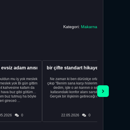
Kategori:
Makarna
a evsiz adam anısı
bir çifte standart hikayesi XDXD
uldun mu iş yok meslek
Ne zaman ki ben dürüstçe ortaya
Nofap(türk
yok Bi gün gittim
çıkıp "Benim sana karşı hislerim var"
varmı
ıt kahvesine kafam da
dedim, işte o an karının o sığ
 hava buz gibi götüm
kafasındaki konfor alanı sarsıldı.
m buz tutmuş ha böyle
Gerçek bir ilişkinin getireceği o ...
eri gireceö ...
05.2026
0
22.05.2026
0