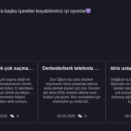
başka işaretler koyabilirsiniz iyi oyunlar
İntihar etmek çok saçma değil mi
Derbederberk telefonla konuşuyor aşık oluyor
idris ust
 çok saçma değil mi
Dur Oğlum bu para eksikse
Ooğğlum iş b
 muslumansin direkt
hayirsever birisi yollamak isterse
öğrendin mi meslek 
t oldun :D ateistsen
yolla demek param için dur. Devrim
dankin dan
yor direkt aq bitiyor
abi abim 50'ik viskinin dibine vurdun
çok bozuk
emeden bitişini
Kafam çok güzel. Bos muhabbet için
donmuş ağzı
tiyo amk cenaze...
aramadım şu anda biz...
iç
2026
0
26.05.2026
0
26.