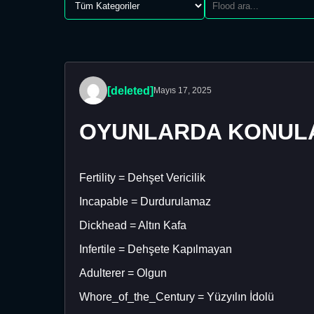
[deleted]
Mayıs 17, 2025
OYUNLARDA KONULAB
Fertility = Dehşet Vericilik
Incapable = Durdurulamaz
Dickhead = Altın Kafa
Infertile = Dehşete Kapılmayan
Adulterer = Olgun
Whore_of_the_Century = Yüzyılın İdolü