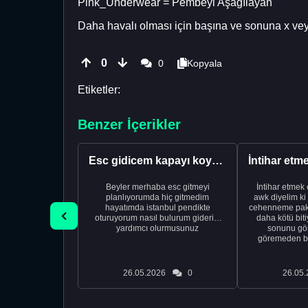
Pink_Underwear = Pembeyi Aşağılayan
Daha havalı olması için başına ve sonuna x veya 
0
0
Kopyala
Etiketler:
Benzer İçerikler
Esc gidicem kapayı koydum
Beyler merhaba esc gitmeyi
İntihar etmek
planlıyorumda hiç gitmedim
awk diyelim ki
hayatımda istanbul pendikte
cehenneme pake
oturuyorum nasıl bulurum giderim
daha kötü biti
yardımcı olurmusunuz
sonunu gör
göremeden bi
26.05.2026
0
26.05.