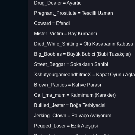
Drug_Dealer = Ayartıcı
Pregnant_Prostitute = Tescilli Uzman
Coward = Efendi
Mister_Victim = Bay Kurbancı
Died_While_Shitting = Ölü Kasabanın Kabusu
Big_Boobies = Büyük Bubici (Bubi Tuzakçısı)
Street_Beggar = Sokakların Sahibi
XshutyourgameandhitmeX = Kapat Oyunu Ağla
Brown_Panties = Kahve Parası
Call_ma_mum = Kalmimum (Karakter)
Bullied_Jester = Boğa Terbiyecisi
Jerking_Clown = Palvaço Avlıyorum
Pegged_Loser = Ezik Ateşçisi