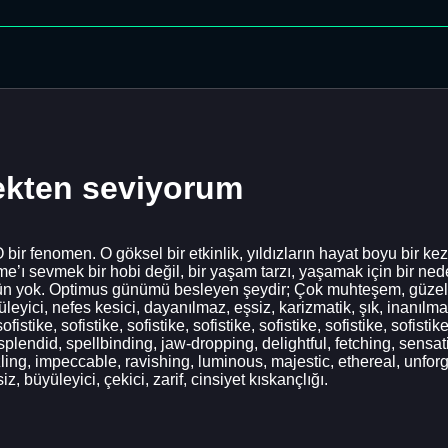
ekten seviyorum
bir fenomen. O göksel bir etkinlik, yıldızların hayat boyu bir kez
ime’ı sevmek bir hobi değil, bir yaşam tarzı, yaşamak için bir 
 yok. Optimus günümü besleyen şeydir; Çok muhteşem, güzel, par
üyüleyici, nefes kesici, dayanılmaz, eşsiz, karizmatik, şık, inanılma
sofistike, sofistike, sofistike, sofistike, sofistike, sofistike, sofistike
ne, splendid, spellbinding, jaw-dropping, delightful, fetching, sens
ng, impeccable, ravishing, luminous, majestic, ethereal, unforg
, büyüleyici, çekici, zarif, cinsiyet kıskançlığı.