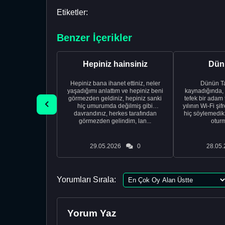
Etiketler:
Benzer İçerikler
Hepiniz hainsiniz
Dünü
Hepiniz bana ihanet ettiniz, neler
Dünün Tarifi Ço
yaşadığımı anlattım ve hepiniz beni
kaynadığında,
görmezden geldiniz, hepiniz sanki
tefek bir adam 
hiç umurumda değilmiş gibi
yılının Wi-Fi şi
davrandınız, herkes tarafından
hiç söylemedi
görmezden gelindim, lan...
oturm
29.05.2026
0
28.05.
Yorumları Sırala:
Yorum Yaz