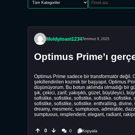
Moldytoast1234
Temmuz 9, 2025
Optimus Prime’ı gerç
Optimus Prime sadece bir transformatör değil. O 
şekillendirilen kozmik bir başyapıt. Optimus Pr
düşünüyorum. Bu botun aklımda olmadığı bir gün
şık, çekici, zarif, yakışıklı, güzel, büyüleyici, b
sofistike, sofistike, sofistike, sofistike, sofistike, 
sofistike, sofistike, sofistike. enthralling, divi
dreamy, mesmeric, sumptuous, admirable, dazzli
sumptuous, resplendent, elegant, radiant, rakipsiz
0
0
Kopyala