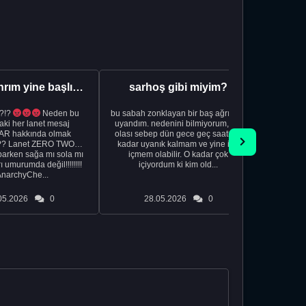
Aman Tanrım yine başlıyoruz..
sarhoş gibi miyim?
?!?
Neden bu
bu sabah zonklayan bir baş ağrısıyla
NSFW sana
aki her lanet mesaj
uyandım. nedenini bilmiyorum, tek
görmek istemi
R hakkında olmak
olası sebep dün gece geç saatlere
acıyorum 
?? Lanet ZERO TWO
kadar uyanık kalmam ve yine içki
bile 
rken sağa mı sola mı
içmem olabilir. O kadar çok
temi
ı umurumda değil!!!!!!!!
içiyordum ki kim old...
düşünc
AnarchyChe...
05.2026
0
28.05.2026
0