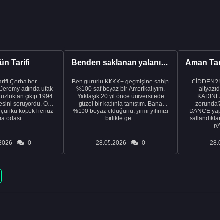
n Tarifi
Benden saklanan yalanı ortaya çıkardıktan sonra eşimden...
rba her
Ben gururlu KKKK+ geçmişine sahip
CİDDEN?!
 Jeremy adında ufak
%100 saf beyaz bir Amerikalıyım.
altyazıd
tuzluktan çıkıp 1994
Yaklaşık 20 yıl önce üniversitede
KADINLA
fresini soruyordu. Ona
güzel bir kadınla tanıştım. Bana
zorunda
k çünkü köpek henüz
%100 beyaz olduğunu, yirmi yılımızı
DANCE yapa
a odası ...
birlikte ge...
sallandıklar
r/
2026
0
28.05.2026
0
28.