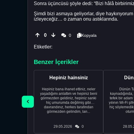
Sonra üçüncüsü şöyle dedi: “Bizi hâlâ birbirim
Şimdi bizi asmaya geliyorlar, diye haykırıyorum 
izleyeceğiz… o zaman onu astıklarında.
0
0
Kopyala
Etiketler:
Benzer İçerikler
Hepiniz hainsiniz
Dünü
Hepiniz bana ihanet ettiniz, neler
Dünün Tarifi Ço
yaşadığımı anlattım ve hepiniz beni
kaynadığında,
görmezden geldiniz, hepiniz sanki
tefek bir adam 
hiç umurumda değilmiş gibi
yılının Wi-Fi şi
davrandınız, herkes tarafından
hiç söylemedi
görmezden gelindim, lan...
oturm
29.05.2026
0
28.05.