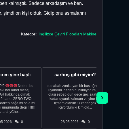
 ben kalmıştık. Sadece arkadaşım ve ben.
k, şimdi on kişi olduk. Gidip onu asmalarını
Kategori:
İngilizce Çeviri Floodları Makine
Aman Tanrım yine başlıyoruz..
sarhoş gibi miyim?
?!?
Neden bu
bu sabah zonklayan bir baş ağrısıyla
NSFW sana
aki her lanet mesaj
uyandım. nedenini bilmiyorum, tek
görmek istemi
R hakkında olmak
olası sebep dün gece geç saatlere
acıyorum 
?? Lanet ZERO TWO
kadar uyanık kalmam ve yine içki
bile 
rken sağa mı sola mı
içmem olabilir. O kadar çok
temi
ı umurumda değil!!!!!!!!
içiyordum ki kim old...
düşünc
AnarchyChe...
05.2026
0
28.05.2026
0