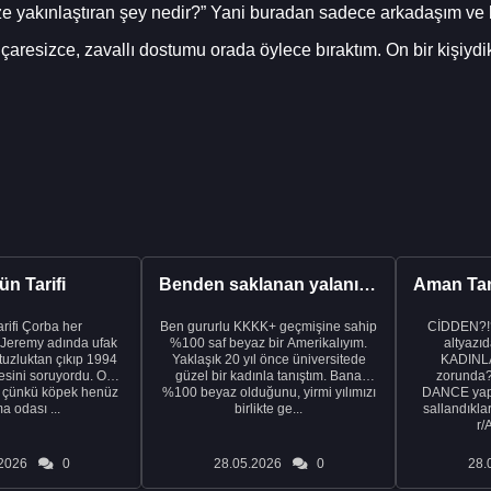
ize yakınlaştıran şey nedir?” Yani buradan sadece arkadaşım ve
çaresizce, zavallı dostumu orada öylece bıraktım. On bir kişiydi
n Tarifi
Benden saklanan yalanı ortaya çıkardıktan sonra eşimden...
rba her
Ben gururlu KKKK+ geçmişine sahip
CİDDEN?!
 Jeremy adında ufak
%100 saf beyaz bir Amerikalıyım.
altyazıd
tuzluktan çıkıp 1994
Yaklaşık 20 yıl önce üniversitede
KADINLA
fresini soruyordu. Ona
güzel bir kadınla tanıştım. Bana
zorunda
k çünkü köpek henüz
%100 beyaz olduğunu, yirmi yılımızı
DANCE yapa
a odası ...
birlikte ge...
sallandıklar
r/
2026
0
28.05.2026
0
28.