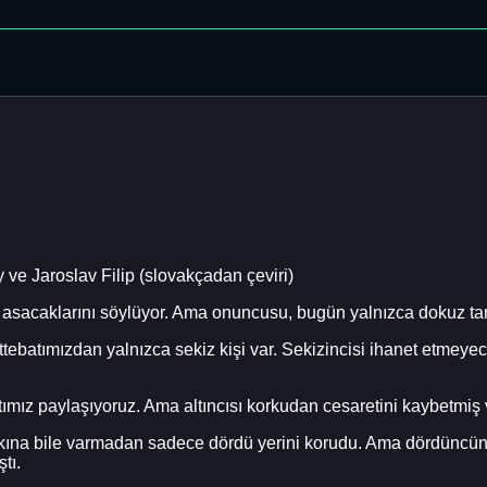
 ve Jaroslav Filip (slovakçadan çeviri)
e asacaklarını söylüyor. Ama onuncusu, bugün yalnızca dokuz tane
tebatımızdan yalnızca sekiz kişi var. Sekizincisi ihanet etmeye
altımız paylaşıyoruz. Ama altıncısı korkudan cesaretini kaybetmi
arkına bile varmadan sadece dördü yerini korudu. Ama dördüncünün
tı.