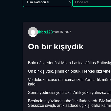
fifco123
Mart 15, 2026
On bir kişiydik
Bolo nás jedenásť Milan Lasica, Július Satinsky
On bir kişiydik, şimdi on olduk, Herkes bizi yin
Ve dokuzuncusu da acımasızdı. Yani artık müret
kaldı.
Sonra yedincisi yola çıktı, Artık yükü yalnızca 
Beşincinin yüzünde tuhaf bir ifade vardı. Biz f
Sessizce sıvıştı, artık sadece üç kişi daha kalmış