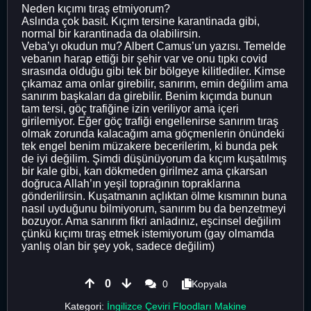
Neden kıçımı tıraş etmiyorum?
Aslında çok basit. Kıçım tersine karantinada gibi,
normal bir karantinada da olabilirsin.
Veba’yı okudun mu? Albert Camus’un yazısı. Temelde
vebanın harap ettiği bir şehir var ve onu tıpkı covid
sırasında olduğu gibi tek bir bölgeye kilitlediler. Kimse
çıkamaz ama onlar girebilir, sanırım, emin değilim ama
sanırım başkaları da girebilir. Benim kıçımda bunun
tam tersi, göç trafiğine izin veriliyor ama içeri
girilemiyor. Eğer göç trafiği engellenirse sanırım tıraş
olmak zorunda kalacağım ama göçmenlerin önündeki
tek engel benim müzakere becerilerim, ki bunda pek
de iyi değilim. Şimdi düşünüyorum da kıçım kuşatılmış
bir kale gibi, kan dökmeden girilmez ama çıkarsan
doğruca Allah’ın yeşil toprağının topraklarına
gönderilirsin. Kuşatmanın açlıktan ölme kısmının buna
nasıl uyduğunu bilmiyorum, sanırım bu da benzetmeyi
bozuyor. Ama sanırım fikri anladınız, eşcinsel değilim
çünkü kıçımı tıraş etmek istemiyorum (gay olmamda
yanlış olan bir şey yok, sadece değilim)
0
0
Kopyala
Kategori:
İngilizce Çeviri Floodları Makine