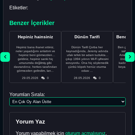
Etiketler:
Benzer İçerikler
Hepiniz hainsiniz
Dünün Tarifi
Hepiniz bana ihanet ettiniz,
Dünün Tarifi Çorba her
Ben gururl
neler yaşadığımı anlattım ve
kaynadığında, Jeremy adında
sahip %10
hepiniz beni görmezden
ufak tefek bir adam tuzluktan
Amerikalıyı
geldiniz, hepiniz sanki hiç
çıkıp 1994 yılının Wi-Fi şifresini
önce ünive
umurumda değilmiş gibi
soruyordu. Ona hiç söylemedik
kadınla ta
davrandınız, herkes tarafından
çünkü köpek henüz oturma
beyaz olduğu
görmezden gelindim, lan...
odası ...
bir
29.05.2026
0
28.05.2026
0
28.05
Yorumları Sırala:
Yorum Yaz
Yorum yapabilmek için
oturum açmalısınız
.