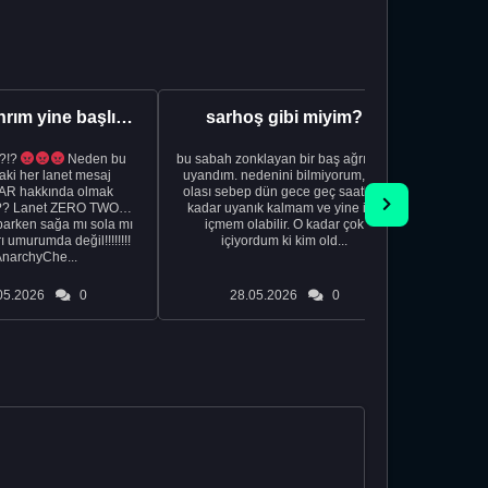
Aman Tanrım yine başlıyoruz..
sarhoş gibi miyim?
?!?
Neden bu
bu sabah zonklayan bir baş ağrısıyla
NSFW sana
aki her lanet mesaj
uyandım. nedenini bilmiyorum, tek
görmek istemi
R hakkında olmak
olası sebep dün gece geç saatlere
acıyorum 
?? Lanet ZERO TWO
kadar uyanık kalmam ve yine içki
bile 
rken sağa mı sola mı
içmem olabilir. O kadar çok
temi
ı umurumda değil!!!!!!!!
içiyordum ki kim old...
düşünc
AnarchyChe...
05.2026
0
28.05.2026
0