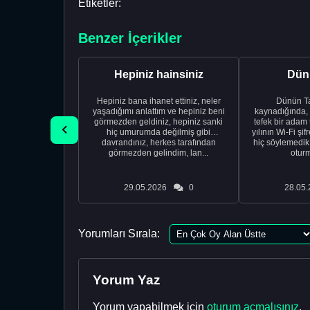
Etiketler:
Benzer İçerikler
Hepiniz hainsiniz
Dünü
Hepiniz bana ihanet ettiniz, neler
Dünün Tarifi Ço
yaşadığımı anlattım ve hepiniz beni
kaynadığında,
görmezden geldiniz, hepiniz sanki
tefek bir adam 
hiç umurumda değilmiş gibi
yılının Wi-Fi şi
davrandınız, herkes tarafından
hiç söylemedi
görmezden gelindim, lan...
oturm
29.05.2026
0
28.05.
Yorumları Sırala:
Yorum Yaz
Yorum yapabilmek için
oturum açmalısınız
.