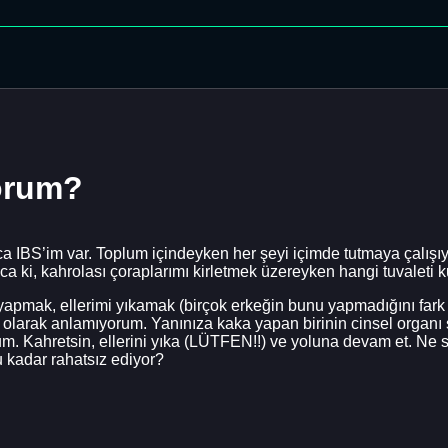
orum?
ca IBS’im var. Toplum içindeyken her şeyi içimde tutmaya çalı
ca ki, kahrolası çoraplarımı kirletmek üzereyken hangi tuvaleti
 yapmak, ellerimi yıkamak (birçok erkeğin bunu yapmadığını f
 olarak anlamıyorum. Yanınıza kaka yapan birinin cinsel organı 
um. Kahretsin, ellerini yıka (LÜTFEN!!) ve yoluna devam et. Ne 
kadar rahatsız ediyor?