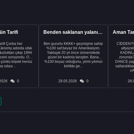
n Tarifi
Benden saklanan yalanı ortaya çıkardıktan sonra eşimden...
rba her
Ben gururlu KKKK+ geçmişine sahip
CİDDEN?!
 Jeremy adında ufak
%100 saf beyaz bir Amerikalıyım.
altyazıd
tuzluktan çıkıp 1994
Yaklaşık 20 yıl önce üniversitede
KADINLA
fresini soruyordu. Ona
güzel bir kadınla tanıştım. Bana
zorunda
k çünkü köpek henüz
%100 beyaz olduğunu, yirmi yılımızı
DANCE yapa
a odası ...
birlikte ge...
sallandıklar
r/
2026
0
28.05.2026
0
28.