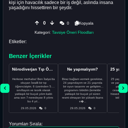
kişi için havacılık sadece bir iş değil, aslında insana
yaşadığını hissettiren bir şeydir.
0
0
Kopyala
Kategori:
Tavsiye Öneri Floodları
Etiketler:
Benzer İçerikler
Nörodiverjan Tıp Öğrencisi Yeni Bir Yol Arıyor
Ne yapmalıyım?
Herkese merhaba! Ben İtalya'da
Biraz bağlam vermek gerekirse,
25 yaşındayı
okuyan İsrailli bir tıp
24 yaşındayım ve 21 yaşında
ve yanlış kar
öğrencisiyim. 6 üzerinden 5.
bir oyun tasarımı ve geliştirme
yapmadı
sınıftayım ve teorik olarak
programını bitirdim (temelde
cesaretimin 
yaklaşık bir buçuk yılım kaldı
yaklaşık bir buçuk yıl süren
hissediyorum.
ama son 7-neredeyse 8 yılımı
resmi olmayan bir yüksek lisans
istikrarsız
bu 4 yıl...
e�...
29.05.2026
0
29.05.2026
0
29.05
Yorumları Sırala: