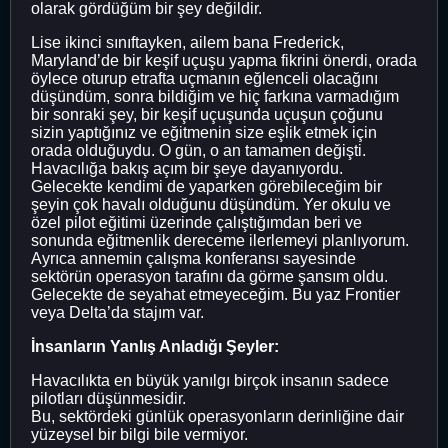
olarak gördüğüm bir şey değildir.
Lise ikinci sınıftayken, ailem bana Frederick,
Maryland’de bir keşif uçuşu yapma fikrini önerdi, orada
öylece oturup etrafta uçmanın eğlenceli olacağını
düşündüm, sonra bildiğim ve hiç farkına varmadığım
bir sonraki şey, bir keşif uçuşunda uçuşun çoğunu
sizin yaptığınız ve eğitmenin size eşlik etmek için
orada olduğuydu. O gün, o an tamamen değişti.
Havacılığa bakış açım bir şeye dayanıyordu.
Gelecekte kendimi de yaparken görebileceğim bir
şeyin çok havalı olduğunu düşündüm. Yer okulu ve
özel pilot eğitimi üzerinde çalıştığımdan beri ve
sonunda eğitmenlik dereceme ilerlemeyi planlıyorum.
Ayrıca annemin çalışma konferansı sayesinde
sektörün operasyon tarafını da görme şansım oldu.
Gelecekte de seyahat etmeyeceğim. Bu yaz Frontier
veya Delta’da stajım var.
İnsanların Yanlış Anladığı Şeyler:
Havacılıkta en büyük yanılgı birçok insanın sadece
pilotları düşünmesidir.
Bu, sektördeki günlük operasyonların derinliğine dair
yüzeysel bir bilgi bile vermiyor.