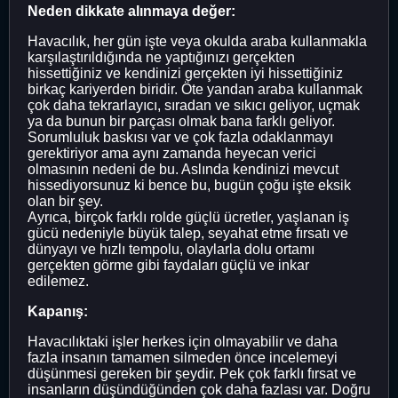
Neden dikkate alınmaya değer:
Havacılık, her gün işte veya okulda araba kullanmakla
karşılaştırıldığında ne yaptığınızı gerçekten
hissettiğiniz ve kendinizi gerçekten iyi hissettiğiniz
birkaç kariyerden biridir. Öte yandan araba kullanmak
çok daha tekrarlayıcı, sıradan ve sıkıcı geliyor, uçmak
ya da bunun bir parçası olmak bana farklı geliyor.
Sorumluluk baskısı var ve çok fazla odaklanmayı
gerektiriyor ama aynı zamanda heyecan verici
olmasının nedeni de bu. Aslında kendinizi mevcut
hissediyorsunuz ki bence bu, bugün çoğu işte eksik
olan bir şey.
Ayrıca, birçok farklı rolde güçlü ücretler, yaşlanan iş
gücü nedeniyle büyük talep, seyahat etme fırsatı ve
dünyayı ve hızlı tempolu, olaylarla dolu ortamı
gerçekten görme gibi faydaları güçlü ve inkar
edilemez.
Kapanış:
Havacılıktaki işler herkes için olmayabilir ve daha
fazla insanın tamamen silmeden önce incelemeyi
düşünmesi gereken bir şeydir. Pek çok farklı fırsat ve
insanların düşündüğünden çok daha fazlası var. Doğru