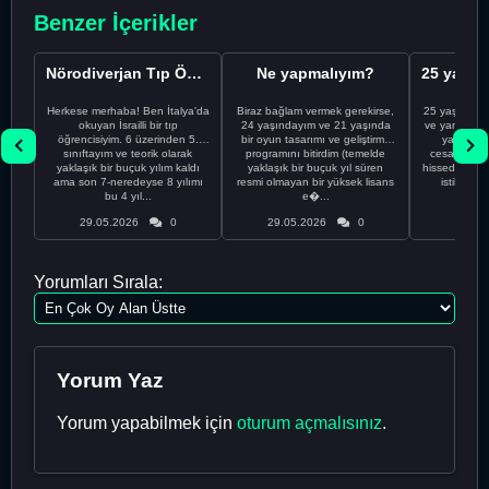
Benzer İçerikler
Nörodiverjan Tıp Öğrencisi Yeni Bir Yol Arıyor
Ne yapmalıyım?
Herkese merhaba! Ben İtalya'da
Biraz bağlam vermek gerekirse,
25 yaşındayı
okuyan İsrailli bir tıp
24 yaşındayım ve 21 yaşında
ve yanlış kar
öğrencisiyim. 6 üzerinden 5.
bir oyun tasarımı ve geliştirme
yapmadı
sınıftayım ve teorik olarak
programını bitirdim (temelde
cesaretimin 
yaklaşık bir buçuk yılım kaldı
yaklaşık bir buçuk yıl süren
hissediyorum.
ama son 7-neredeyse 8 yılımı
resmi olmayan bir yüksek lisans
istikrarsız
bu 4 yıl...
e�...
29.05.2026
0
29.05.2026
0
29.05
Yorumları Sırala:
Yorum Yaz
Yorum yapabilmek için
oturum açmalısınız
.