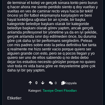
de terminar el koleji ve gerçek sonara tonto pero burun
q hacer ahora me siento perdido siento q doy vueltas y
vueltas en ves de caminar recto veya hacia bir teklif
öncesi yo Bir futbol ekipmanıyla karşılaştım ve beni
hayal kırıklığına uğratan bir an içinde, bir başka
kategoride belediye başkanı olarak bir kategoride
belediye başkanı olarak görev yaptım, ancak gerçek
anlamda profesyonel bir yönetime ya da en iyi şekilde,
gerçek anlamda sınır dışı edilmeden önce, bu duruma
göre çok daha iyi bir performans sergiledim. Peleas
con mis padres sobre esto la pelea definitiva fue tanta
q realmente me hizo sentir vacio porque quiero ser
alguien grande con esto, pero se q pocos llegan y yo
quiero ser uno de ellos sabiendo q no debo debo
dejar los estudios necesito görüşler porque no quiero
vivir toda mi vida bana göre ve meyvelerime göre çok
daha iyi bir şey yaptım.
0
0
Kopyala
Kategori:
Tavsiye Öneri Floodları
Etiketler: