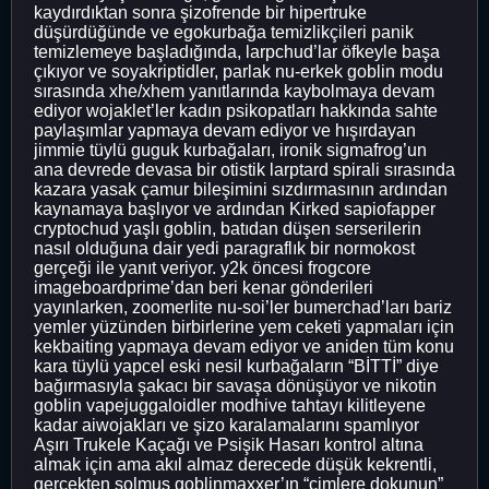
kaydırdıktan sonra şizofrende bir hipertruke
düşürdüğünde ve egokurbağa temizlikçileri panik
temizlemeye başladığında, larpchud’lar öfkeyle başa
çıkıyor ve soyakriptidler, parlak nu-erkek goblin modu
sırasında xhe/xhem yanıtlarında kaybolmaya devam
ediyor wojaklet’ler kadın psikopatları hakkında sahte
paylaşımlar yapmaya devam ediyor ve hışırdayan
jimmie tüylü guguk kurbağaları, ironik sigmafrog’un
ana devrede devasa bir otistik larptard spirali sırasında
kazara yasak çamur bileşimini sızdırmasının ardından
kaynamaya başlıyor ve ardından Kirked sapiofapper
cryptochud yaşlı goblin, batıdan düşen serserilerin
nasıl olduğuna dair yedi paragraflık bir normokost
gerçeği ile yanıt veriyor. y2k öncesi frogcore
imageboardprime’dan beri kenar gönderileri
yayınlarken, zoomerlite nu-soi’ler bumerchad’ları bariz
yemler yüzünden birbirlerine yem ceketi yapmaları için
kekbaiting yapmaya devam ediyor ve aniden tüm konu
kara tüylü yapcel eski nesil kurbağaların “BİTTİ” diye
bağırmasıyla şakacı bir savaşa dönüşüyor ve nikotin
goblin vapejuggaloidler modhive tahtayı kilitleyene
kadar aiwojakları ve şizo karalamalarını spamlıyor
Aşırı Trukele Kaçağı ve Psişik Hasarı kontrol altına
almak için ama akıl almaz derecede düşük kekrentli,
gerçekten solmuş goblinmaxxer’ın “çimlere dokunun”