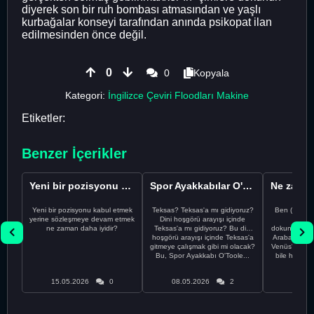
diyerek son bir ruh bombası atmasından ve yaşlı
kurbağalar konseyi tarafından anında psikopat ilan
edilmesinden önce değil.
0
0
Kopyala
Kategori:
İngilizce Çeviri Floodları Makine
Etiketler:
Benzer İçerikler
Yeni bir pozisyonu kabul etmek yerine sözleşmeye devam etm...
Spor Ayakkabılar O'Toole ama ne zaman bir kelimeyi tek...
Yeni bir pozisyonu kabul etmek
Teksas? Teksas'a mı gidiyoruz?
Ben (24M) bi
yerine sözleşmeye devam etmek
Dini hoşgörü arayışı içinde
yaşıyo
ne zaman daha iyidir?
Teksas'a mı gidiyoruz? Bu dini
dokunduğumd
hoşgörü arayışı içinde Teksas'a
Arabamı, diş 
gitmeye çalışmak gibi mi olacak?
Venüs'ü ve ha
Bu, Spor Ayakkabı O'Toole...
bile havaya uçu
15.05.2026
0
08.05.2026
2
08.05