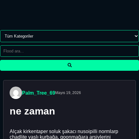
Palm_Tree_69
Mayıs 19, 2026
ne zaman
Alçak kirkentaper soluk şakacı nusoipilli normlarp
chadlite yaşlı kurbağa, goonmağara arşivlerini