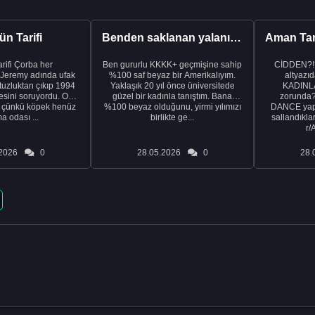
n Tarifi
Benden saklanan yalanı ortaya çıkardıktan sonra eşimden...
rba her
Ben gururlu KKKK+ geçmişine sahip
CİDDEN?!
 Jeremy adında ufak
%100 saf beyaz bir Amerikalıyım.
altyazıd
tuzluktan çıkıp 1994
Yaklaşık 20 yıl önce üniversitede
KADINLA
fresini soruyordu. Ona
güzel bir kadınla tanıştım. Bana
zorunda
k çünkü köpek henüz
%100 beyaz olduğunu, yirmi yılımızı
DANCE yapa
a odası ...
birlikte ge...
sallandıklar
r/
2026
0
28.05.2026
0
28.