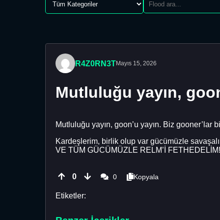
R4Z0RN3T
Mayıs 15, 2026
Mutluluğu yayın, goon
Mutluluğu yayın, goon’u yayın. Biz gooner’lar bir
Kardeşlerim, birlik olup var gücümüzle savaşa
VE TÜM GÜCÜMÜZLE RELM’İ FETHEDELİM
0
0
Kopyala
Etiketler: