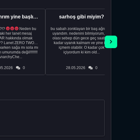
Aman Tanrım yine başlıyoruz..
sarhoş gibi miyim?
?!?
Neden bu
bu sabah zonklayan bir baş ağrısıyla
NSFW sana
aki her lanet mesaj
uyandım. nedenini bilmiyorum, tek
görmek istemi
R hakkında olmak
olası sebep dün gece geç saatlere
acıyorum 
?? Lanet ZERO TWO
kadar uyanık kalmam ve yine içki
bile 
rken sağa mı sola mı
içmem olabilir. O kadar çok
temi
ı umurumda değil!!!!!!!!
içiyordum ki kim old...
düşünc
AnarchyChe...
05.2026
0
28.05.2026
0