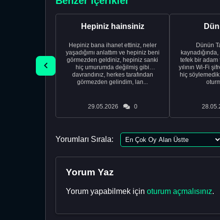
Benzer İçerikler
Hepiniz hainsiniz
Dünü
Hepiniz bana ihanet ettiniz, neler
Dünün Tarifi Ço
yaşadığımı anlattım ve hepiniz beni
kaynadığında,
görmezden geldiniz, hepiniz sanki
tefek bir adam 
hiç umurumda değilmiş gibi
yılının Wi-Fi şi
davrandınız, herkes tarafından
hiç söylemedi
görmezden gelindim, lan...
oturm
29.05.2026
0
28.05.
Yorumları Sırala:
Yorum Yaz
Yorum yapabilmek için
oturum açmalısınız
.