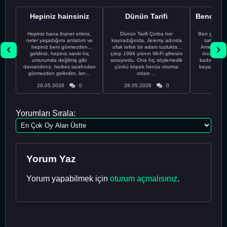
Hepiniz hainsiniz
Dünün Tarifi
Hepiniz bana ihanet ettiniz,
Dünün Tarifi Çorba her
Ben gururl
neler yaşadığımı anlattım ve
kaynadığında, Jeremy adında
sahip %10
hepiniz beni görmezden
ufak tefek bir adam tuzluktan
Amerikalıyı
geldiniz, hepiniz sanki hiç
çıkıp 1994 yılının Wi-Fi şifresini
önce ünive
umurumda değilmiş gibi
soruyordu. Ona hiç söylemedik
kadınla ta
davrandınız, herkes tarafından
çünkü köpek henüz oturma
beyaz olduğu
görmezden gelindim, lan...
odası ...
bir
29.05.2026
0
28.05.2026
0
28.05
Yorumları Sırala:
Yorum Yaz
Yorum yapabilmek için
oturum açmalısınız
.