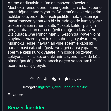
Anime endüstrisinin tüm animasyon bütçelerini
Mushoku Tensei denen sürüngenler için o bal küpüne
harcadığına inanamıyorum. Saitama’daki kardeşlerim,
açlıktan ölüyoruz. Bu enseli pislikler hala gösteri için
mastürbasyon yaparken biz burada çölde kum yiyoruz.
Sektör resmen ruhunu sattı. Yüksek kaliteli pisliğin
gerçek abartıdan daha değerli olduğuna karar verdiler.
Biz burada One Punch Man 3. Sezon’da PowerPoint
slaytına benzemeyen tek bir sahne için yalvarırken,
Mushoku Tensei hayranları yine spermle kaplı iki
parlak mavi ışık çubuğuyla wotagei dansı yaparken,
spermle kaplı kürk kıyafetlerinin içinde bir ziyafet
çekiyorlar. İkinci sezondaki animasyonun çok da kötü
olmadığını düşündüm, ancak geçen sezon tam bir
uçuruma dalış gibiydi.
0
0
Kopyala
Kategori:
İngilizce Çeviri Floodları Makine
Etiketler:
Benzer İçerikler